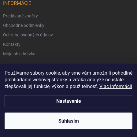
INFORMÁCIE
Predávané značky
Obchodné podmienky
Ochrana osobných údajov
Kontakty
Moja objednávka
Používame súbory cookie, aby sme vám umožnili pohodlné
prehliadanie webovej stránky a vďaka analýze neustále
zlepšovali jej funkcie, výkon a použiteľnosť.
Viac informácií
Nastavenie
Copyright 2026
Svet Krbov
. Všetky práva vyhradené.
Súhlasím
Vytvoril Shoptet