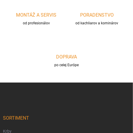
MONTÁŽ A SERVIS
PORADENSTVO
od profesionálov
od kachliarov a kominárov
DOPRAVA
po celej Európe
Z
á
p
ä
t
i
SORTIMENT
e
Krby