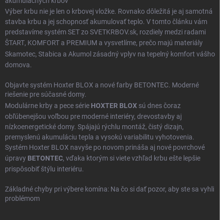
akumulačných krbov
Výber krbu nie je len o krbovej vložke. Rovnako dôležitá je aj samotná
stavba krbu a jej schopnosť akumulovať teplo. V tomto článku vám
predstavíme systém SET zo SVETKRBOV.sk, rozdiely medzi radami
ŠTART
,
KOMFORT
a
PREMIUM
a vysvetlíme, prečo majú materiály
Skamotec
,
Stabica
a
Akumol
zásadný vplyv na tepelný komfort vášho
domova.
Objavte systém Hoxter BLOX a nové farby BETONTEC. Moderné
riešenie pre súčasné domy.
Modulárne krby a pece série
HOXTER BLOX
sú dnes čoraz
obľúbenejšou voľbou pre moderné interiéry, drevostavby aj
nízkoenergetické domy. Spájajú rýchlu montáž, čistý dizajn,
premyslenú akumuláciu tepla a vysokú variabilitu vyhotovenia.
Systém Hoxter BLOX navyše po novom prináša aj nové povrchové
úpravy
BETONTEC
, vďaka ktorým si viete vzhľad krbu ešte lepšie
prispôsobiť štýlu interiéru.
Základné chyby pri výbere komína: Na čo si dať pozor, aby ste sa vyhli
problémom