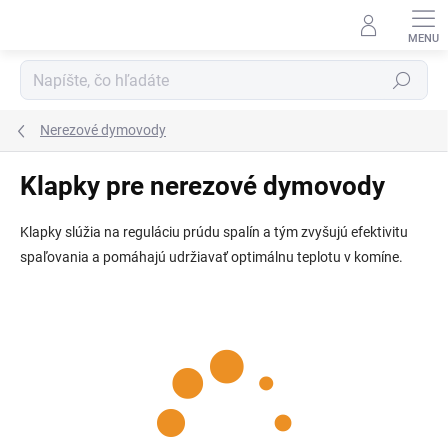
Prejsť
na
obsah
Hľadať
Nerezové dymovody
Klapky pre nerezové dymovody
Klapky slúžia na reguláciu prúdu spalín a tým zvyšujú efektivitu
spaľovania a pomáhajú udržiavať optimálnu teplotu v komíne.