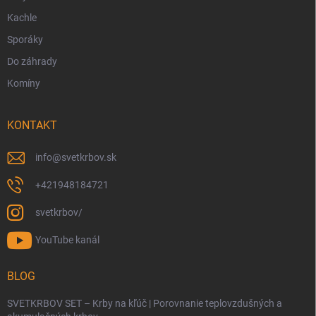
Kachle
Sporáky
Do záhrady
Komíny
KONTAKT
info
@
svetkrbov.sk
+421948184721
svetkrbov/
YouTube kanál
BLOG
SVETKRBOV SET – Krby na kľúč | Porovnanie teplovzdušných a