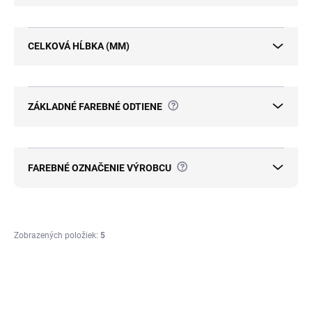
CELKOVÁ HĹBKA (MM)
?
ZÁKLADNÉ FAREBNÉ ODTIENE
?
FAREBNÉ OZNAČENIE VÝROBCU
Zobrazených položiek:
5
V
ý
🛡️ 15 ROKOV ZÁRUKA
NOVINKA
p
ZADARMO