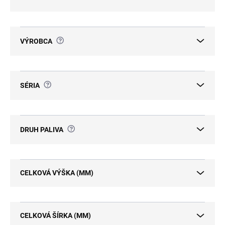
u
k
t
o
?
VÝROBCA
v
?
SÉRIA
?
DRUH PALIVA
CELKOVÁ VÝŠKA (MM)
CELKOVÁ ŠÍRKA (MM)