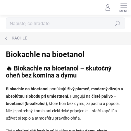
Prejsť
na
obsah
Hľadať
KACHLE
Biokachle na bioetanol
🔥 Biokachle na bioetanol – skutočný
oheň bez komína a dymu
Biokachle na bioetanol
ponúkajú
živý plameň, moderný dizajn a
absolútnu slobodu pri umiestnení
. Fungujú na
čisté palivo –
bioetanol (bioalkohol)
, ktoré horí bez dymu, zápachu a popola.
Nie je potrebný komín ani elektrické pripojenie – stačí zapáliť a
užívať si teplo a atmosféru pravého ohňa.