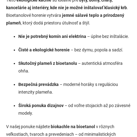
Tieto
ekologické kachle
sú ideálne pre
byty, domy, chaty,
kancelárie aj interiéry, kde nie je možné inštalovať klasický krb
.
Bioetanolové horenie vytvára
jemné sálavé teplo a prirodzený
plameň
, ktorý dodá priestoru útulnosť a štýl.
Nie je potrebný komín ani elektrina
– úplne bez inštalácie.
Čisté a ekologické horenie
– bez dymu, popola a sadzí.
Skutočný plameň z bioetanolu
– autentická atmosféra
ohňa.
Bezpečná prevádzka
– moderné horáky s reguláciou
intenzity plameňa.
Široká ponuka dizajnov
– od voľne stojacich až po závesné
modely.
V našej ponuke nájdete
biokachle na bioetanol
v rôznych
veľkostiach, tvaroch a prevedeniach – od minimalistických