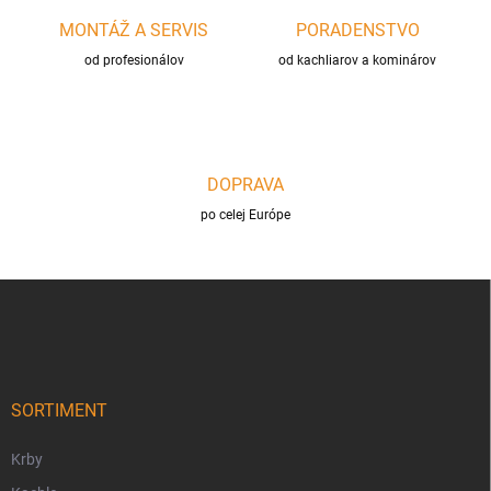
y
MONTÁŽ A SERVIS
PORADENSTVO
v
ý
od profesionálov
od kachliarov a kominárov
p
i
s
u
DOPRAVA
po celej Európe
Z
á
p
ä
t
i
SORTIMENT
e
Krby