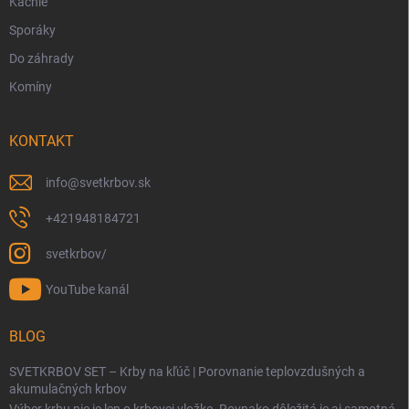
Kachle
Sporáky
Do záhrady
Komíny
KONTAKT
info
@
svetkrbov.sk
+421948184721
svetkrbov/
YouTube kanál
BLOG
SVETKRBOV SET – Krby na kľúč | Porovnanie teplovzdušných a
akumulačných krbov
Výber krbu nie je len o krbovej vložke. Rovnako dôležitá je aj samotná