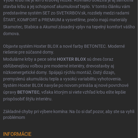
stavba krbu a jej schopnosť akumulovať teplo. V tomto článku vám
predstavíme systém SET zo SVETKRBOV.sk, rozdiely medzi radami
ŠTART
,
KOMFORT
a
PREMIUM
a vysvetlíme, prečo majú materiály
Skamotec
,
Stabica
a
Akumol
zásadný vplyv na tepelný komfort vášho
domova.
Objavte systém Hoxter BLOX a nové farby BETONTEC. Moderné
riešenie pre súčasné domy.
Modulárne krby a pece série
HOXTER BLOX
sú dnes čoraz
obľúbenejšou voľbou pre moderné interiéry, drevostavby aj
nízkoenergetické domy. Spájajú rýchlu montáž, čistý dizajn,
premyslenú akumuláciu tepla a vysokú variabilitu vyhotovenia.
Systém Hoxter BLOX navyše po novom prináša aj nové povrchové
úpravy
BETONTEC
, vďaka ktorým si viete vzhľad krbu ešte lepšie
prispôsobiť štýlu interiéru.
Základné chyby pri výbere komína: Na čo si dať pozor, aby ste sa vyhli
problémom
INFORMÁCIE