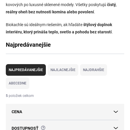
kovových po luxusné sklenené modely. Všetky poskytujú
čistý,
reálny oheň bez nutnosti komína alebo povolení
.
Biokachle sú ideálnym riešením, ak hľadáte
štýlový doplnok
interiéru, ktorý prináša teplo, svetlo a pohodu bez starostí
.
Najpredávanejšie
R
a
NAJPREDÁVANEJŠIE
NAJLACNEJŠIE
NAJDRAHŠIE
d
e
ABECEDNE
n
i
5
položiek celkom
e
p
CENA
r
o
d
?
DOSTUPNOSŤ