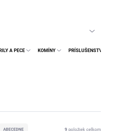
PRÁZDNY KOŠÍK
NÁKUPNÝ
KOŠÍK
ILY A PECE
KOMÍNY
PRÍSLUŠENSTVO
REAL
9
položiek celkom
ABECEDNE