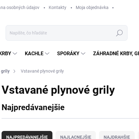
na osobných údajov
Kontakty
Moja objednávka
Hľadať
KRBY
KACHLE
SPORÁKY
ZÁHRADNÉ KRBY, GR
grily
Vstavané plynové grily
Vstavané plynové grily
Najpredávanejšie
R
a
NAJPREDÁVANEJŠIE
NAJLACNEJŠIE
NAJDRAHŠIE