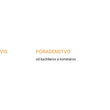
infračerveným horákom pre
rotisériu a výkonom 19,3 kW.
Profesionálny...
 a
 z
VIS
PORADENSTVO
od kachliarov a kominárov