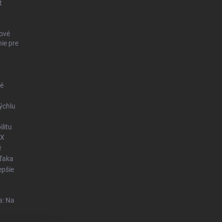
t
ové
ie pre
né
ýchlu
litu
OX
é
vďaka
epšie
a: Na