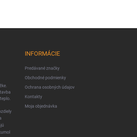
INFORMÁCIE
Predávané značky
Obchodné podmienky
žke.
Ochrana osobných údajov
stavba
Kontakty
teplo.
Moja objednávka
zdiely
a
ajú
kumol