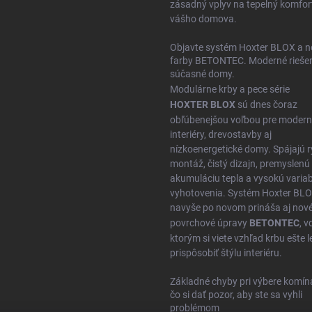
zásadný vplyv na tepelný komfor
vášho domova.
Objavte systém Hoxter BLOX a n
farby BETONTEC. Moderné riešen
súčasné domy.
Modulárne krby a pece série
HOXTER BLOX
sú dnes čoraz
obľúbenejšou voľbou pre moder
interiéry, drevostavby aj
nízkoenergetické domy. Spájajú r
montáž, čistý dizajn, premyslenú
akumuláciu tepla a vysokú variabi
vyhotovenia. Systém Hoxter BL
navyše po novom prináša aj nov
povrchové úpravy
BETONTEC
, 
ktorým si viete vzhľad krbu ešte l
prispôsobiť štýlu interiéru.
Základné chyby pri výbere komín
čo si dať pozor, aby ste sa vyhli
problémom