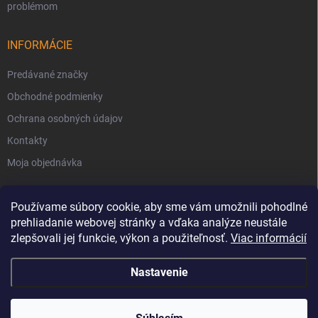
problémom
INFORMÁCIE
Predávané značky
Obchodné podmienky
Ochrana osobných údajov
Kontakty
Moja objednávka
Používame súbory cookie, aby sme vám umožnili pohodlné
prehliadanie webovej stránky a vďaka analýze neustále
zlepšovali jej funkcie, výkon a použiteľnosť.
Viac informácií
Nastavenie
Copyright 2026
Svet Krbov
. Všetky práva vyhradené.