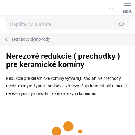
Prejsť
na
obsah
Hľadať
Nerezové dymovody
Nerezové redukcie ( prechodky )
pre keramické komíny
Redukcie pre keramické komíny vytvárajú spoľahlivé prechody
medzi rôznymi typmi komínov a zabezpečujú kompatibilitu medzi
nerezovými dymovodmi a keramickými komínmi.