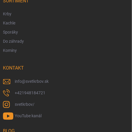
i
SORTIMENT
e
Krby
Kachle
Sporáky
Do záhrady
Komíny
KONTAKT
info
@
svetkrbov.sk
+421948184721
svetkrbov/
YouTube kanál
BLOG