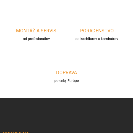
MONTÁŽ A SERVIS
PORADENSTVO
od profesionálov
od kachliarov a kominárov
DOPRAVA
po celej Európe
Z
á
p
ä
t