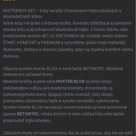
SVETKRBOV SET – Krby na kľúč | Porovnanie teplovzdušných a
akumulačných krbov
Výber krbu nie je len o krbovej vložke. Rovnako dôležitá je aj samotná
stavba krbu a jej schopnosť akumulovať teplo. V tomto článku vám
predstavíme systém SET zo SVETKRBOV.sk, rozdiely medzi radami
ŠTART
,
KOMFORT
a
PREMIUM
a vysvetlíme, prečo majú materiály
Skamotec
,
Stabica
a
Akumol
zásadný vplyv na tepelný komfort vášho
domova.
Objavte systém Hoxter BLOX a nové farby BETONTEC. Moderné
riešenie pre súčasné domy.
Modulárne krby a pece série
HOXTER BLOX
sú dnes čoraz
obľúbenejšou voľbou pre moderné interiéry, drevostavby aj
nízkoenergetické domy. Spájajú rýchlu montáž, čistý dizajn,
premyslenú akumuláciu tepla a vysokú variabilitu vyhotovenia.
Systém Hoxter BLOX navyše po novom prináša aj nové povrchové
úpravy
BETONTEC
, vďaka ktorým si viete vzhľad krbu ešte lepšie
prispôsobiť štýlu interiéru.
Základné chyby pri výbere komína: Na čo si dať pozor, aby ste sa vyhli