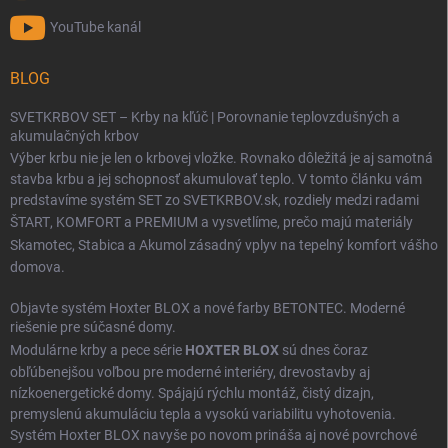
YouTube kanál
BLOG
SVETKRBOV SET – Krby na kľúč | Porovnanie teplovzdušných a
akumulačných krbov
Výber krbu nie je len o krbovej vložke. Rovnako dôležitá je aj samotná
stavba krbu a jej schopnosť akumulovať teplo. V tomto článku vám
predstavíme systém SET zo SVETKRBOV.sk, rozdiely medzi radami
ŠTART
,
KOMFORT
a
PREMIUM
a vysvetlíme, prečo majú materiály
Skamotec
,
Stabica
a
Akumol
zásadný vplyv na tepelný komfort vášho
domova.
Objavte systém Hoxter BLOX a nové farby BETONTEC. Moderné
riešenie pre súčasné domy.
Modulárne krby a pece série
HOXTER BLOX
sú dnes čoraz
obľúbenejšou voľbou pre moderné interiéry, drevostavby aj
nízkoenergetické domy. Spájajú rýchlu montáž, čistý dizajn,
premyslenú akumuláciu tepla a vysokú variabilitu vyhotovenia.
Systém Hoxter BLOX navyše po novom prináša aj nové povrchové