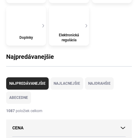
Elektronická
Doplnky
regulácia
Najpredávanejšie
R
a
NAJPREDÁVANEJŠIE
NAJLACNEJŠIE
NAJDRAHŠIE
d
e
ABECEDNE
n
i
1087
položiek celkom
e
p
CENA
r
o