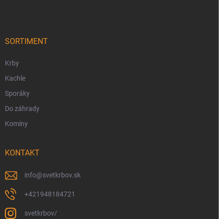
p
ä
t
i
SORTIMENT
e
Krby
Kachle
Sporáky
Do záhrady
Komíny
KONTAKT
info
@
svetkrbov.sk
+421948184721
svetkrbov/