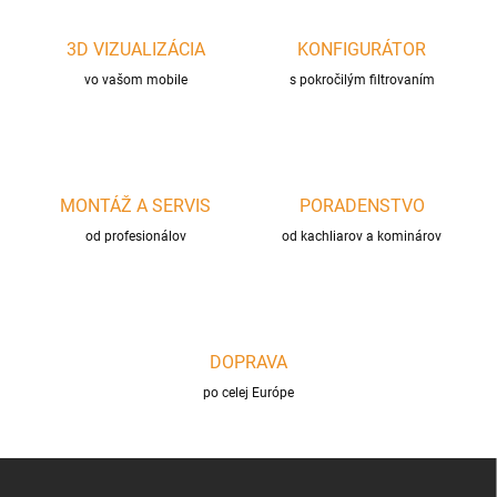
i
v
e
a
p
3D VIZUALIZÁCIA
KONFIGURÁTOR
n
r
i
vo vašom mobile
s pokročilým filtrovaním
v
e
k
y
v
ý
p
MONTÁŽ A SERVIS
PORADENSTVO
i
s
od profesionálov
od kachliarov a kominárov
u
DOPRAVA
po celej Európe
Z
á