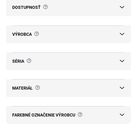
d
?
DOSTUPNOSŤ
u
k
t
o
?
VÝROBCA
v
?
SÉRIA
?
MATERIÁL
?
FAREBNÉ OZNAČENIE VÝROBCU