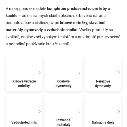
V našej ponuke nájdete
kompletné príslušenstvo pre krby a
kachle
– od ochranných skiel a plechov, krbového náradia,
podpaľovačov a čističov, až po
krbové mriežky, stavebné
materiály, dymovody a vzduchotechniku
. Všetky produkty sú
kvalitné, odolné voči vysokým teplotám a navrhnuté pre bezpečné
a pohodlné používanie krbu či kachlí.
Krbové vetracie
Oceľové
Nerezové
mriežky
dymovody
dymovody
Stavebné
Vzduchotechnika
Náhradné diely
materiály