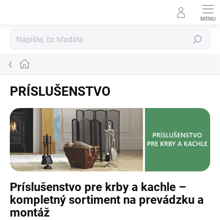
Prejsť
na
obsah
Hľadať
Domov
PRÍSLUŠENSTVO
Príslušenstvo pre krby a kachle –
kompletný sortiment na prevádzku a
montáž