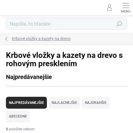
Prejsť
na
obsah
Hľadať
Krbové vložky a kazety na drevo
Krbové vložky a kazety na drevo s
rohovým presklením
Najpredávanejšie
R
a
NAJPREDÁVANEJŠIE
NAJLACNEJŠIE
NAJDRAHŠIE
d
e
ABECEDNE
n
i
8
položiek celkom