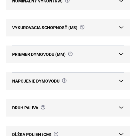
?
NOMINÁLNY VÝKON (KW)
?
VYKUROVACIA SCHOPNOSŤ (M3)
?
PRIEMER DYMOVODU (MM)
?
NAPOJENIE DYMOVODU
?
DRUH PALIVA
?
DĹŽKA POLIEN (CM)