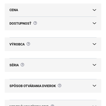
e
p
CENA
r
o
d
?
DOSTUPNOSŤ
u
k
t
o
?
VÝROBCA
v
?
SÉRIA
?
SPÔSOB OTVÁRANIA DVIEROK