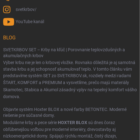
svetkrbov/
YouTube kanál
BLOG
SVETKRBOV SET – Krby na kľúč | Porovnanie teplovzdušných a
akumulačných krbov
Výber krbu nie je len o krbovej vložke. Rovnako dôležitá je aj samotná
stavba krbu a jej schopnosť akumulovať teplo. V tomto článku vám
predstavíme systém SET zo SVETKRBOV.sk, rozdiely medzi radami
ŠTART
,
KOMFORT
a
PREMIUM
a vysvetlíme, prečo majú materiály
Skamotec
,
Stabica
a
Akumol
zásadný vplyv na tepelný komfort vášho
domova.
Objavte systém Hoxter BLOX a nové farby BETONTEC. Moderné
riešenie pre súčasné domy.
Modulárne krby a pece série
HOXTER BLOX
sú dnes čoraz
obľúbenejšou voľbou pre moderné interiéry, drevostavby aj
nízkoenergetické domy. Spájajú rýchlu montáž, čistý dizajn,