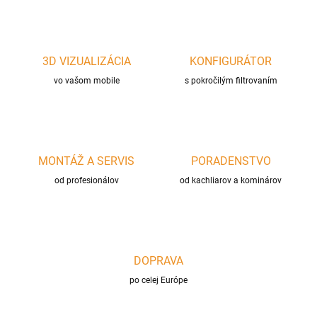
l
á
d
a
c
3D VIZUALIZÁCIA
KONFIGURÁTOR
i
vo vašom mobile
e
s pokročilým filtrovaním
p
r
v
k
y
MONTÁŽ A SERVIS
PORADENSTVO
v
ý
od profesionálov
od kachliarov a kominárov
p
i
s
u
DOPRAVA
po celej Európe