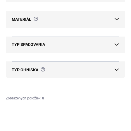
?
MATERIÁL
TYP SPAĽOVANIA
?
TYP OHNISKA
Zobrazených položiek:
8
V
ý
TIP
p
ZADARMO
ZADARMO