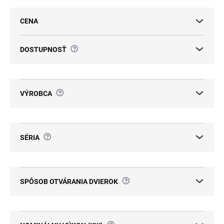
e
p
CENA
r
o
d
?
DOSTUPNOSŤ
u
k
t
o
?
VÝROBCA
v
?
SÉRIA
?
SPÔSOB OTVÁRANIA DVIEROK