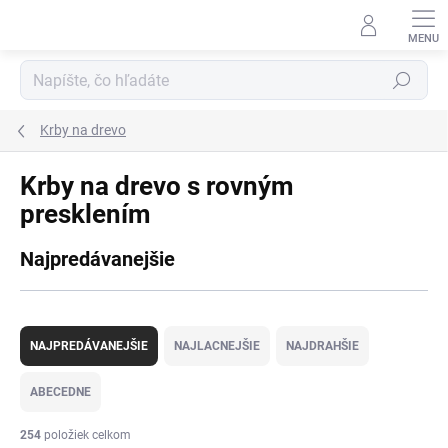
Prejsť
na
obsah
Hľadať
Krby na drevo
Krby na drevo s rovným
presklením
Najpredávanejšie
R
a
NAJPREDÁVANEJŠIE
NAJLACNEJŠIE
NAJDRAHŠIE
d
e
ABECEDNE
n
i
254
položiek celkom