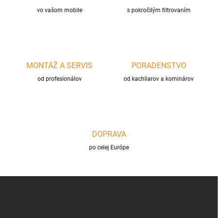
n
r
i
vo vašom mobile
s pokročilým filtrovaním
v
e
k
y
v
ý
p
MONTÁŽ A SERVIS
PORADENSTVO
i
s
od profesionálov
od kachliarov a kominárov
u
DOPRAVA
po celej Európe
Z
á
p
ä