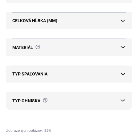
CELKOVÁ HĹBKA (MM)
?
MATERIÁL
TYP SPAĽOVANIA
?
TYP OHNISKA
Zobrazených položiek:
254