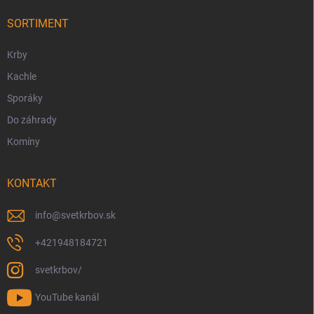
t
i
SORTIMENT
e
Krby
Kachle
Sporáky
Do záhrady
Komíny
KONTAKT
info
@
svetkrbov.sk
+421948184721
svetkrbov/
YouTube kanál