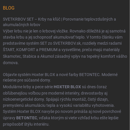
BLOG
SVETKRBOV SET – Krby na kľúč | Porovnanie teplovzdušných a
akumulačných krbov
Výber krbu nie je len o krbovej vložke. Rovnako dôležitá je aj samotná
stavba krbu a jej schopnosť akumulovať teplo. V tomto článku vám
predstavíme systém SET zo SVETKRBOV.sk, rozdiely medzi radami
ŠTART
,
KOMFORT
a
PREMIUM
a vysvetlíme, prečo majú materiály
Skamotec
,
Stabica
a
Akumol
zásadný vplyv na tepelný komfort vášho
domova.
Objavte systém Hoxter BLOX a nové farby BETONTEC. Moderné
riešenie pre súčasné domy.
Modulárne krby a pece série
HOXTER BLOX
sú dnes čoraz
obľúbenejšou voľbou pre moderné interiéry, drevostavby aj
nízkoenergetické domy. Spájajú rýchlu montáž, čistý dizajn,
premyslenú akumuláciu tepla a vysokú variabilitu vyhotovenia.
Systém Hoxter BLOX navyše po novom prináša aj nové povrchové
úpravy
BETONTEC
, vďaka ktorým si viete vzhľad krbu ešte lepšie
prispôsobiť štýlu interiéru.