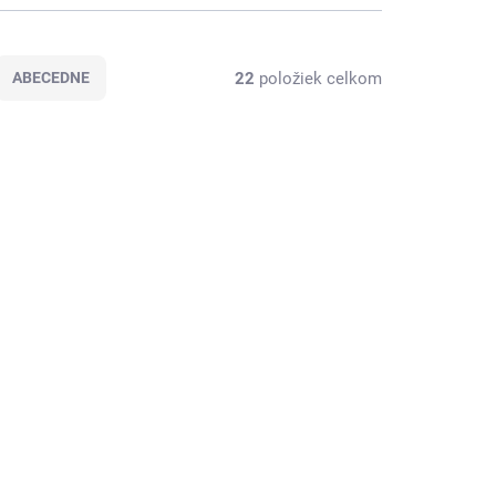
22
položiek celkom
ABECEDNE
ST20007
ST20002
ÁVATEĽA
SKLADOM U DODÁVATEĽA
tka
Kachliarska malta
 kg
MORTAR, balenie 20 kg
24,60 €