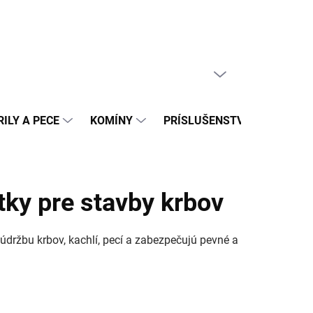
PRÁZDNY KOŠÍK
NÁKUPNÝ
KOŠÍK
ILY A PECE
KOMÍNY
PRÍSLUŠENSTVO
REAL
etky pre stavby krbov
 údržbu krbov, kachlí, pecí a zabezpečujú pevné a