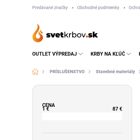
Prejsť
Predávané značky
Obchodné podmienky
Ochra
na
obsah
OUTLET VÝPREDAJ
KRBY NA KĽÚČ
Domov
PRÍSLUŠENSTVO
Stavebné materiály
B
o
č
CENA
n
1
€
87
€
ý
p
a
n