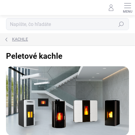
Prejsť
na
obsah
Hľadať
KACHLE
Peletové kachle