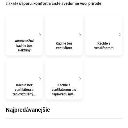
získate
úsporu, komfort a čisté svedomie voči prírode
.
Akumulačné
Kachle bez
Kachle s
kachle bez
ventilátora
ventilátorom
elektriny
Kachle bez
Kachle s
ventilátora s
ventilátorom a s
teplovzdušným
teplovzdušným
rozvodom
rozvodom
Najpredávanejšie
R