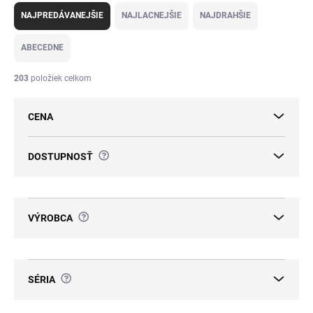
a
NAJPREDÁVANEJŠIE
NAJLACNEJŠIE
NAJDRAHŠIE
d
e
ABECEDNE
n
i
203
položiek celkom
e
p
CENA
r
o
d
?
DOSTUPNOSŤ
u
k
t
o
?
VÝROBCA
v
?
SÉRIA