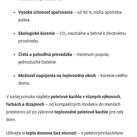
Vysoká účinnosť spaľovania
– až 90 %, nízka spotreba
paliva.
Ekologické kúrenie
– CO₂ neutrálne a šetrné k životnému
prostrediu.
Čistá a pohodlná prevádzka
– minimum popola,
jednoduché čistenie.
Možnosť napojenia na teplovodný okruh
– kúrenie celého
domu.
V našej ponuke nájdete
peletové kachle v rôznych výkonoch,
farbách a dizajnoch
– od kompaktných modelov do menších
priestorov až po výkonné
teplovodné peletové kachle
pre celý
dom.
Užívajte si
teplo domova bez starostí
– s peletovými kachľami