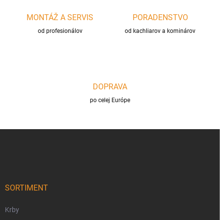
ý
p
MONTÁŽ A SERVIS
PORADENSTVO
i
s
od profesionálov
od kachliarov a kominárov
u
DOPRAVA
po celej Európe
Z
á
p
ä
t
i
SORTIMENT
e
Krby