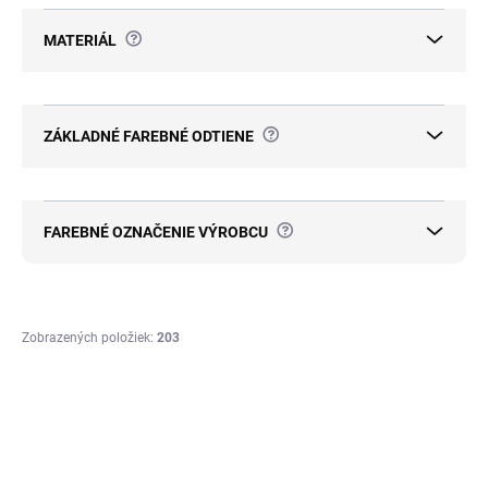
?
MATERIÁL
?
ZÁKLADNÉ FAREBNÉ ODTIENE
?
FAREBNÉ OZNAČENIE VÝROBCU
Zobrazených položiek:
203
V
ý
p
ZADARMO
ZADARMO
i
s