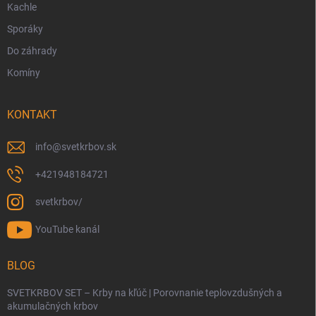
Kachle
Sporáky
Do záhrady
Komíny
KONTAKT
info
@
svetkrbov.sk
+421948184721
svetkrbov/
YouTube kanál
BLOG
SVETKRBOV SET – Krby na kľúč | Porovnanie teplovzdušných a
akumulačných krbov