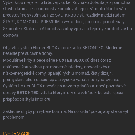
Výber krbu nie je len o krbovej vložke. Rovnako dôležitá je aj samotná
stavba krbu a jej schopnosť akumulovať teplo. V tomto článku vám
predstavíme systém SET zo SVETKRBOV.sk, rozdiely medzi radami
ŠTART
,
KOMFORT
a
PREMIUM
a vysvetlíme, prečo majú materiály
Skamotec
,
Stabica
a
Akumol
zásadný vplyv na tepelný komfort vášho
domova.
Objavte systém Hoxter BLOX a nové farby BETONTEC. Moderné
riešenie pre súčasné domy.
Modulárne krby a pece série
HOXTER BLOX
sú dnes čoraz
obľúbenejšou voľbou pre moderné interiéry, drevostavby aj
nízkoenergetické domy. Spájajú rýchlu montáž, čistý dizajn,
premyslenú akumuláciu tepla a vysokú variabilitu vyhotovenia.
Systém Hoxter BLOX navyše po novom prináša aj nové povrchové
úpravy
BETONTEC
, vďaka ktorým si viete vzhľad krbu ešte lepšie
prispôsobiť štýlu interiéru.
Základné chyby pri výbere komína: Na čo si dať pozor, aby ste sa vyhli
problémom
INFORMÁCIE