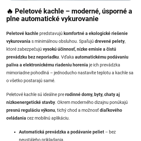
🔥 Peletové kachle – moderné, úsporné a
plne automatické vykurovanie
Peletové kachle
predstavujú
komfortné a ekologické riešenie
vykurovania
s minimálnou obsluhou. Spaľujú
drevené pelety
,
ktoré zabezpečujú
vysokú účinnosť, nízke emisie a čistú
prevádzku bez neporiadku
. Vďaka
automatickému podávaniu
paliva a elektronickému riadeniu horenia
je ich prevádzka
mimoriadne pohodlná – jednoducho nastavíte teplotu a kachle sa
o všetko postarajú samé.
Peletové kachle sú ideálne pre
rodinné domy, byty, chaty aj
nízkoenergetické stavby
. Okrem moderného dizajnu ponúkajú
presnú reguláciu výkonu
, tichý chod a možnosť
diaľkového
ovládania
cez mobilnú aplikáciu.
Automatická prevádzka a podávanie peliet
– bez
neustáleho prikladania.