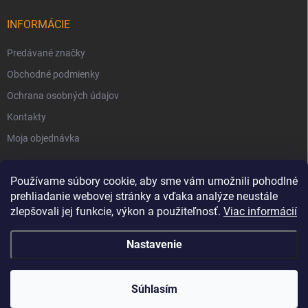
INFORMÁCIE
Predávané značky
Obchodné podmienky
Ochrana osobných údajov
Kontakty
Moja objednávka
Používame súbory cookie, aby sme vám umožnili pohodlné
prehliadanie webovej stránky a vďaka analýze neustále
zlepšovali jej funkcie, výkon a použiteľnosť.
Viac informácií
Nastavenie
Copyright 2026
Svet Krbov
. Všetky práva vyhradené.
Súhlasím
Vytvoril Shoptet