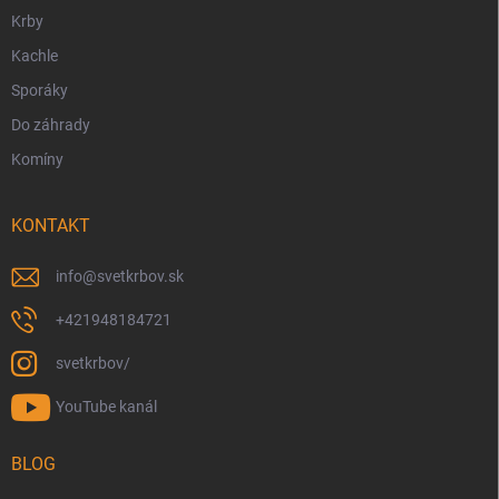
Krby
Kachle
Sporáky
Do záhrady
Komíny
KONTAKT
info
@
svetkrbov.sk
+421948184721
svetkrbov/
YouTube kanál
BLOG