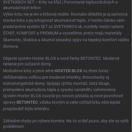
SVETKRBOV SET – Krby na kľúč | Porovnanie teplovzdušných a
akumulačných krbov
Výber krbu nie je len o krbovej vložke. Rovnako dôležitá je aj samotná
stavba krbu a jej schopnosť akumulovať teplo. V tomto článku vám
predstavíme systém SET zo SVETKRBOV.sk, rozdiely medzi radami
ŠTART
,
KOMFORT
a
PREMIUM
a vysvetlíme, prečo majú materiály
Skamotec
,
Stabica
a
Akumol
zásadný vplyv na tepelný komfort vášho
domova.
Objavte systém Hoxter BLOX a nové farby BETONTEC. Moderné
riešenie pre súčasné domy.
Modulárne krby a pece série
HOXTER BLOX
sú dnes čoraz
obľúbenejšou voľbou pre moderné interiéry, drevostavby aj
nízkoenergetické domy. Spájajú rýchlu montáž, čistý dizajn,
premyslenú akumuláciu tepla a vysokú variabilitu vyhotovenia.
Systém Hoxter BLOX navyše po novom prináša aj nové povrchové
úpravy
BETONTEC
, vďaka ktorým si viete vzhľad krbu ešte lepšie
prispôsobiť štýlu interiéru.
Základné chyby pri výbere komína: Na čo si dať pozor, aby ste sa vyhli
problémom