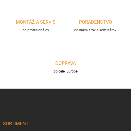
MONTÁŽ A SERVIS
PORADENSTVO
od profesionálov
od kachliarov a kominárov
DOPRAVA
po celej Európe
Z
á
p
ä
t
i
SORTIMENT
e