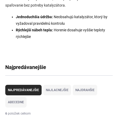
spaľovanie bez potreby katalyzátora.
Jednoduchšia údržba:
Neobsahujú katalyzátor, ktorý by
vyžadoval pravidelnú kontrolu
Rýchlejší nábeh tepla:
Horenie dosahuje vyššie teploty
rýchlejšie
Najpredávanejšie
R
a
NAJPREDÁVANEJŠIE
NAJLACNEJŠIE
NAJDRAHŠIE
d
e
ABECEDNE
n
i
6
položiek celkom