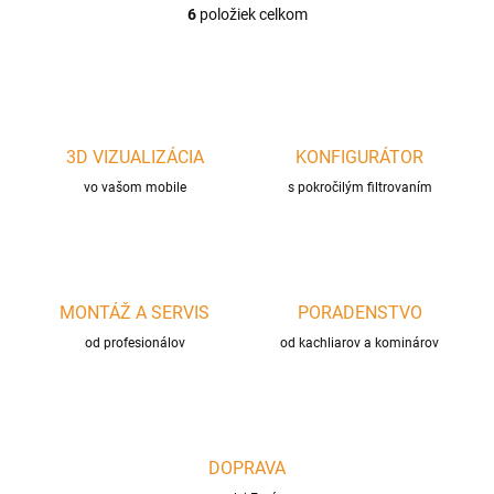
6
položiek celkom
O
v
l
á
d
a
c
3D VIZUALIZÁCIA
KONFIGURÁTOR
i
vo vašom mobile
e
s pokročilým filtrovaním
p
r
v
k
y
MONTÁŽ A SERVIS
PORADENSTVO
v
ý
od profesionálov
od kachliarov a kominárov
p
i
s
u
DOPRAVA