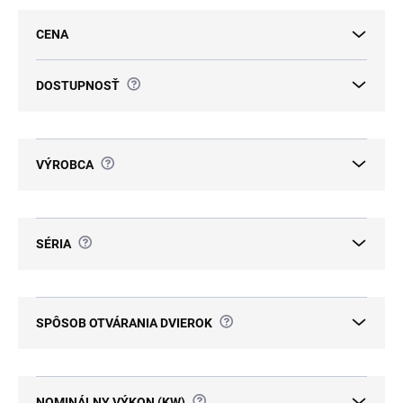
e
p
CENA
r
o
d
?
DOSTUPNOSŤ
u
k
t
o
?
VÝROBCA
v
?
SÉRIA
?
SPÔSOB OTVÁRANIA DVIEROK
?
NOMINÁLNY VÝKON (KW)