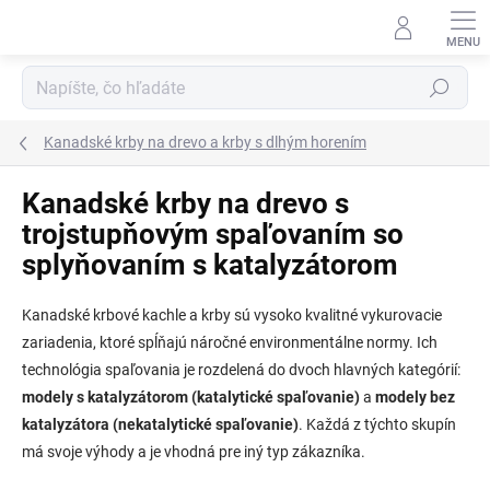
Prejsť
na
obsah
Hľadať
Kanadské krby na drevo a krby s dlhým horením
Kanadské krby na drevo s
trojstupňovým spaľovaním so
splyňovaním s katalyzátorom
Kanadské krbové kachle a krby sú vysoko kvalitné vykurovacie
zariadenia, ktoré spĺňajú náročné environmentálne normy. Ich
technológia spaľovania je rozdelená do dvoch hlavných kategórií:
modely s katalyzátorom (katalytické spaľovanie)
a
modely bez
katalyzátora (nekatalytické spaľovanie)
. Každá z týchto skupín
má svoje výhody a je vhodná pre iný typ zákazníka.