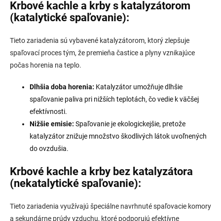
Krbové kachle a krby s katalyzátorom
(katalytické spaľovanie):
Tieto zariadenia sú vybavené katalyzátorom, ktorý zlepšuje
spaľovací proces tým, že premieňa častice a plyny vznikajúce
počas horenia na teplo.
Dlhšia doba horenia:
Katalyzátor umožňuje dlhšie
spaľovanie paliva pri nižších teplotách, čo vedie k väčšej
efektívnosti.
Nižšie emisie:
Spaľovanie je ekologickejšie, pretože
katalyzátor znižuje množstvo škodlivých látok uvoľnených
do ovzdušia.
Krbové kachle a krby bez katalyzátora
(nekatalytické spaľovanie):
Tieto zariadenia využívajú špeciálne navrhnuté spaľovacie komory
a sekundárne prúdy vzduchu, ktoré podporujú efektívne