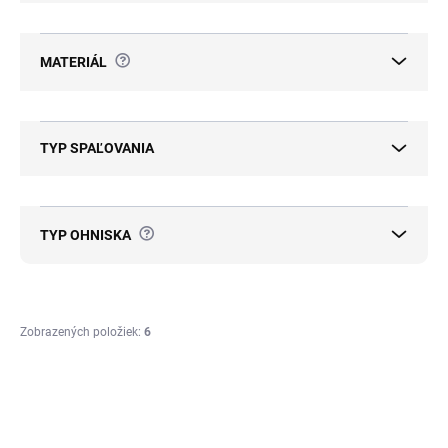
?
MATERIÁL
TYP SPAĽOVANIA
?
TYP OHNISKA
Zobrazených položiek:
6
V
ý
p
ZADARMO
ZADARMO
i