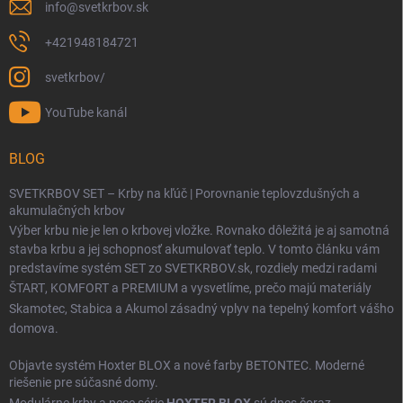
info
@
svetkrbov.sk
+421948184721
svetkrbov/
YouTube kanál
BLOG
SVETKRBOV SET – Krby na kľúč | Porovnanie teplovzdušných a
akumulačných krbov
Výber krbu nie je len o krbovej vložke. Rovnako dôležitá je aj samotná
stavba krbu a jej schopnosť akumulovať teplo. V tomto článku vám
predstavíme systém SET zo SVETKRBOV.sk, rozdiely medzi radami
ŠTART
,
KOMFORT
a
PREMIUM
a vysvetlíme, prečo majú materiály
Skamotec
,
Stabica
a
Akumol
zásadný vplyv na tepelný komfort vášho
domova.
Objavte systém Hoxter BLOX a nové farby BETONTEC. Moderné
riešenie pre súčasné domy.
Modulárne krby a pece série
HOXTER BLOX
sú dnes čoraz