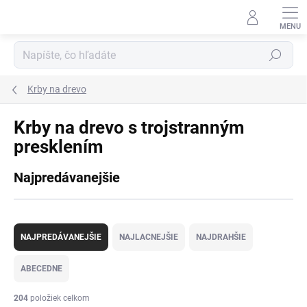
Prejsť
na
obsah
Hľadať
Krby na drevo
Krby na drevo s trojstranným
presklením
Najpredávanejšie
R
a
NAJPREDÁVANEJŠIE
NAJLACNEJŠIE
NAJDRAHŠIE
d
e
ABECEDNE
n
i
204
položiek celkom