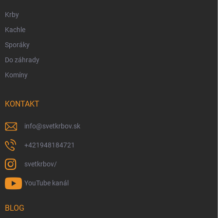
e
Krby
Kachle
Sporáky
Do záhrady
Komíny
KONTAKT
info
@
svetkrbov.sk
+421948184721
svetkrbov/
YouTube kanál
BLOG