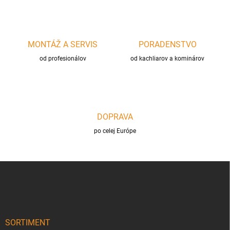
k
y
v
ý
p
MONTÁŽ A SERVIS
PORADENSTVO
i
s
od profesionálov
od kachliarov a kominárov
u
DOPRAVA
po celej Európe
Z
á
p
ä
t
i
SORTIMENT