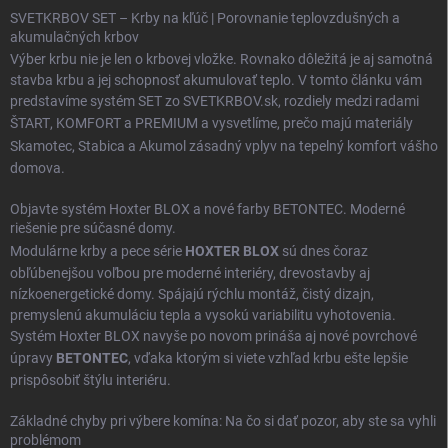
SVETKRBOV SET – Krby na kľúč | Porovnanie teplovzdušných a
akumulačných krbov
Výber krbu nie je len o krbovej vložke. Rovnako dôležitá je aj samotná
stavba krbu a jej schopnosť akumulovať teplo. V tomto článku vám
predstavíme systém SET zo SVETKRBOV.sk, rozdiely medzi radami
ŠTART
,
KOMFORT
a
PREMIUM
a vysvetlíme, prečo majú materiály
Skamotec
,
Stabica
a
Akumol
zásadný vplyv na tepelný komfort vášho
domova.
Objavte systém Hoxter BLOX a nové farby BETONTEC. Moderné
riešenie pre súčasné domy.
Modulárne krby a pece série
HOXTER BLOX
sú dnes čoraz
obľúbenejšou voľbou pre moderné interiéry, drevostavby aj
nízkoenergetické domy. Spájajú rýchlu montáž, čistý dizajn,
premyslenú akumuláciu tepla a vysokú variabilitu vyhotovenia.
Systém Hoxter BLOX navyše po novom prináša aj nové povrchové
úpravy
BETONTEC
, vďaka ktorým si viete vzhľad krbu ešte lepšie
prispôsobiť štýlu interiéru.
Základné chyby pri výbere komína: Na čo si dať pozor, aby ste sa vyhli
problémom