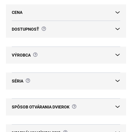
e
p
CENA
r
o
d
?
DOSTUPNOSŤ
u
k
t
o
?
VÝROBCA
v
?
SÉRIA
?
SPÔSOB OTVÁRANIA DVIEROK