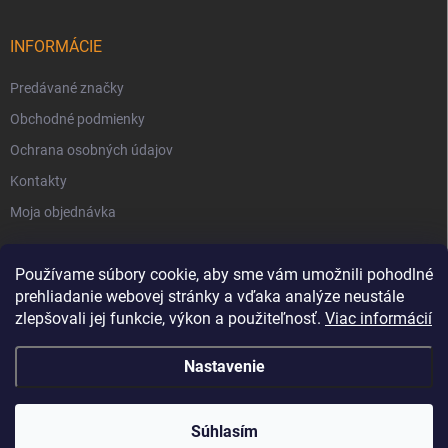
INFORMÁCIE
Predávané značky
Obchodné podmienky
Ochrana osobných údajov
Kontakty
Moja objednávka
Používame súbory cookie, aby sme vám umožnili pohodlné
prehliadanie webovej stránky a vďaka analýze neustále
zlepšovali jej funkcie, výkon a použiteľnosť.
Viac informácií
Nastavenie
Copyright 2026
Svet Krbov
. Všetky práva vyhradené.
Súhlasím