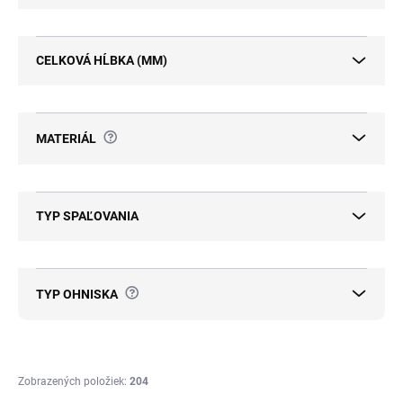
CELKOVÁ HĹBKA (MM)
?
MATERIÁL
TYP SPAĽOVANIA
?
TYP OHNISKA
Zobrazených položiek:
204