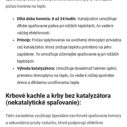
počas horenia na teplo.
Dlhá doba horenia:
8
až 24 hodín
. Katalyzátor umožňuje
dlhšie spaľovanie paliva pri nižších teplotách, čo vedie k
väčšej efektívnosti.
Princíp:
Počas splyňovania sa uvoľnený drevoplyn privádza
cez katalyzátor, ktorý znižuje teplotu potrebnú na jeho
zapálenie. To umožňuje účinnejšie spaľovanie aj pri nižších
teplotách.
Výhoda katalyzátora:
Umožňuje dosiahnuť takmer úplnú
premenu drevoplynu na teplo, čo vedie k nižšej spotrebe
dreva a dlhšiemu uvoľňovaniu tepla.
Krbové kachle a krby bez katalyzátora
(nekatalytické spaľovanie):
Tieto zariadenia využívajú špeciálne navrhnuté spaľovacie komory
a sekundárne prúdy vzduchu, ktoré podporujú efektívne