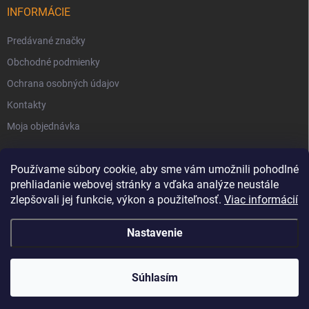
INFORMÁCIE
Predávané značky
Obchodné podmienky
Ochrana osobných údajov
Kontakty
Moja objednávka
Používame súbory cookie, aby sme vám umožnili pohodlné
prehliadanie webovej stránky a vďaka analýze neustále
zlepšovali jej funkcie, výkon a použiteľnosť.
Viac informácií
Nastavenie
Copyright 2026
Svet Krbov
. Všetky práva vyhradené.
Súhlasím
Vytvoril Shoptet