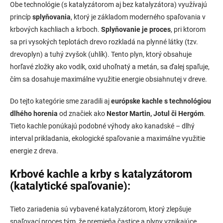
Obe technológie (s katalyzátorom aj bez katalyzátora) využívajú
princíp
splyňovania
, ktorý je základom moderného spaľovania v
krbových kachliach a krboch.
Splyňovanie je proces
, pri ktorom
sa pri vysokých teplotách drevo rozkladá na plynné látky (tzv.
drevoplyn) a tuhý zvyšok (uhlík). Tento plyn, ktorý obsahuje
horľavé zložky ako vodík, oxid uhoľnatý a metán, sa ďalej spaľuje,
čím sa dosahuje maximálne využitie energie obsiahnutej v dreve.
Do tejto kategórie sme zaradili aj
európske kachle s technológiou
dlhého horenia
od značiek ako
Nestor Martin, Jotul či Hergóm
.
Tieto kachle ponúkajú podobné výhody ako kanadské – dlhý
interval prikladania, ekologické spaľovanie a maximálne využitie
energie z dreva.
Krbové kachle a krby s katalyzátorom
(katalytické spaľovanie):
Tieto zariadenia sú vybavené katalyzátorom, ktorý zlepšuje
spaľovací proces tým, že premieňa častice a plyny vznikajúce