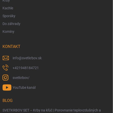
Krby
Kachle
Sporáky
Do záhrady
Komíny
KONTAKT
info
@
svetkrbov.sk
+421948184721
svetkrbov/
YouTube kanál
BLOG
SVETKRBOV SET – Krby na kľúč | Porovnanie teplovzdušných a