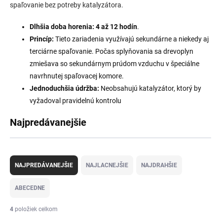
spaľovanie bez potreby katalyzátora.
Dlhšia doba horenia:
4
až 12 hodín
.
Princíp:
Tieto zariadenia využívajú sekundárne a niekedy aj
terciárne spaľovanie. Počas splyňovania sa drevoplyn
zmiešava so sekundárnym prúdom vzduchu v špeciálne
navrhnutej spaľovacej komore.
Jednoduchšia údržba:
Neobsahujú katalyzátor, ktorý by
vyžadoval pravidelnú kontrolu
Najpredávanejšie
R
a
NAJPREDÁVANEJŠIE
NAJLACNEJŠIE
NAJDRAHŠIE
d
e
ABECEDNE
n
i
4
položiek celkom
e