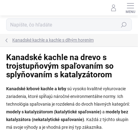
Prejsť
na
obsah
Hľadať
Kanadské kachle a kachle s dlhým horením
Kanadské kachle na drevo s
trojstupňovým spaľovaním so
splyňovaním s katalyzátorom
Kanadské krbové kachle a krby
sú vysoko kvalitné vykurovacie
zariadenia, ktoré spĺňajú náročné environmentálne normy. Ich
technológia spaľovania je rozdelená do dvoch hlavných kategórií:
modely s katalyzátorom (katalytické spaľovanie)
a
modely bez
katalyzátora (nekatalytické spaľovanie)
. Každá z týchto skupín
má svoje výhody a je vhodná pre iný typ zákazníka.