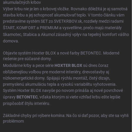
akumulačných krbov
Výber krbu nie je len o krbovej vložke. Rovnako dôležitá je aj samotná
stavba krbu a jej schopnosť akumulovať teplo. V tomto článku vám
predstavíme systém SET zo SVETKRBOV.sk, rozdiely medzi radami
ŠTART
,
KOMFORT
a
PREMIUM
a vysvetlíme, prečo majú materiály
Skamotec
,
Stabica
a
Akumol
zásadný vplyv na tepelný komfort vášho
domova.
Objavte systém Hoxter BLOX a nové farby BETONTEC. Moderné
riešenie pre súčasné domy.
Modulárne krby a pece série
HOXTER BLOX
sú dnes čoraz
obľúbenejšou voľbou pre moderné interiéry, drevostavby aj
nízkoenergetické domy. Spájajú rýchlu montáž, čistý dizajn,
premyslenú akumuláciu tepla a vysokú variabilitu vyhotovenia.
Systém Hoxter BLOX navyše po novom prináša aj nové povrchové
úpravy
BETONTEC
, vďaka ktorým si viete vzhľad krbu ešte lepšie
prispôsobiť štýlu interiéru.
Základné chyby pri výbere komína: Na čo si dať pozor, aby ste sa vyhli
problémom