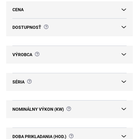
p
CENA
r
o
d
?
DOSTUPNOSŤ
u
k
t
o
?
VÝROBCA
v
?
SÉRIA
?
NOMINÁLNY VÝKON (KW)
?
DOBA PRIKLADANIA (HOD.)