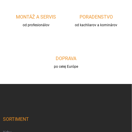
v
k
y
MONTÁŽ A SERVIS
PORADENSTVO
v
ý
od profesionálov
od kachliarov a kominárov
p
i
s
u
DOPRAVA
po celej Európe
Z
á
p
ä
t
i
SORTIMENT
e