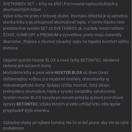
SVETKRBOV SET – Krby na kľúč | Porovnanie teplovzdušných a
akumulačných krbov
Výber krbu nie je len o krbovej vložke. Rovnako dôležitá je aj samotná
stavba krbu a jej schopnosť akumulovať teplo. V tomto článku vám
predstavíme systém SET zo SVETKRBOV.sk, rozdiely medzi radami
ŠTART
,
KOMFORT
a
PREMIUM
a vysvetlíme, prečo majú materiály
Skamotec
,
Stabica
a
Akumol
zásadný vplyv na tepelný komfort vášho
domova.
Objavte systém Hoxter BLOX a nové farby BETONTEC. Moderné
riešenie pre súčasné domy.
Modulárne krby a pece série
HOXTER BLOX
sú dnes čoraz
obľúbenejšou voľbou pre moderné interiéry, drevostavby aj
nízkoenergetické domy. Spájajú rýchlu montáž, čistý dizajn,
premyslenú akumuláciu tepla a vysokú variabilitu vyhotovenia.
Systém Hoxter BLOX navyše po novom prináša aj nové povrchové
úpravy
BETONTEC
, vďaka ktorým si viete vzhľad krbu ešte lepšie
prispôsobiť štýlu interiéru.
Základné chyby pri výbere komína: Na čo si dať pozor, aby ste sa vyhli
problémom