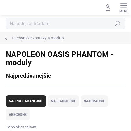
Prejsť
na
obsah
Hľadať
Kuchynské zostavy a moduly
NAPOLEON OASIS PHANTOM -
moduly
Najpredávanejšie
R
a
NAJPREDÁVANEJŠIE
NAJLACNEJŠIE
NAJDRAHŠIE
d
e
ABECEDNE
n
i
12
položiek celkom