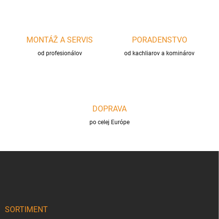
r
v
k
y
MONTÁŽ A SERVIS
PORADENSTVO
v
ý
od profesionálov
od kachliarov a kominárov
p
i
s
u
DOPRAVA
po celej Európe
Z
á
p
ä
t
i
SORTIMENT