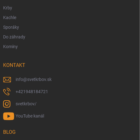
e
Krby
Kachle
Sporáky
Do záhrady
Komíny
KONTAKT
info
@
svetkrbov.sk
+421948184721
svetkrbov/
YouTube kanál
BLOG