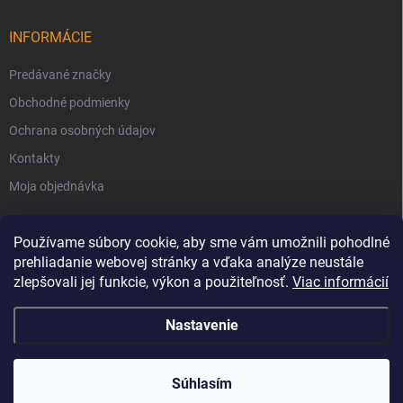
INFORMÁCIE
Predávané značky
Obchodné podmienky
Ochrana osobných údajov
Kontakty
Moja objednávka
Používame súbory cookie, aby sme vám umožnili pohodlné
prehliadanie webovej stránky a vďaka analýze neustále
zlepšovali jej funkcie, výkon a použiteľnosť.
Viac informácií
Nastavenie
Copyright 2026
Svet Krbov
. Všetky práva vyhradené.
Súhlasím