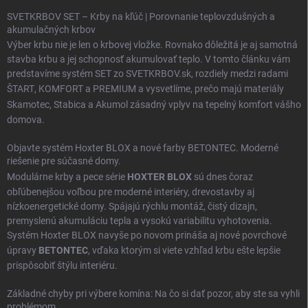
SVETKRBOV SET – Krby na kľúč | Porovnanie teplovzdušných a
akumulačných krbov
Výber krbu nie je len o krbovej vložke. Rovnako dôležitá je aj samotná
stavba krbu a jej schopnosť akumulovať teplo. V tomto článku vám
predstavíme systém SET zo SVETKRBOV.sk, rozdiely medzi radami
ŠTART
,
KOMFORT
a
PREMIUM
a vysvetlíme, prečo majú materiály
Skamotec
,
Stabica
a
Akumol
zásadný vplyv na tepelný komfort vášho
domova.
Objavte systém Hoxter BLOX a nové farby BETONTEC. Moderné
riešenie pre súčasné domy.
Modulárne krby a pece série
HOXTER BLOX
sú dnes čoraz
obľúbenejšou voľbou pre moderné interiéry, drevostavby aj
nízkoenergetické domy. Spájajú rýchlu montáž, čistý dizajn,
premyslenú akumuláciu tepla a vysokú variabilitu vyhotovenia.
Systém Hoxter BLOX navyše po novom prináša aj nové povrchové
úpravy
BETONTEC
, vďaka ktorým si viete vzhľad krbu ešte lepšie
prispôsobiť štýlu interiéru.
Základné chyby pri výbere komína: Na čo si dať pozor, aby ste sa vyhli
problémom