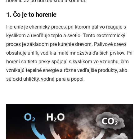
horeniu až po údržbu krbu a komína.
1. Čo je to horenie
Horenie je chemický proces, pri ktorom palivo reaguje s
kyslíkom a uvoľňuje teplo a svetlo. Tento exoteremický
proces je základom pre kúrenie drevom. Palivové drevo
obsahuje uhlík, vodík a malé množstvá ďalších prvkov. Pri
horení sa tieto prvky spájajú s kyslíkom vo vzduchu, čím
vznikajú tepelné energie a rôzne vedľajšie produkty, ako
sú oxid uhličitý, vodná para a popol.