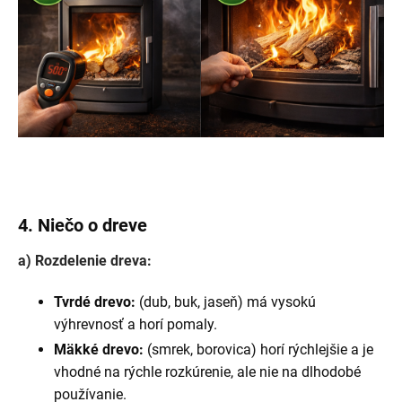
4. Niečo o dreve
a) Rozdelenie dreva:
Tvrdé drevo:
(dub, buk, jaseň) má vysokú
výhrevnosť a horí pomaly.
Mäkké drevo:
(smrek, borovica) horí rýchlejšie a je
vhodné na rýchle rozkúrenie, ale nie na dlhodobé
používanie.