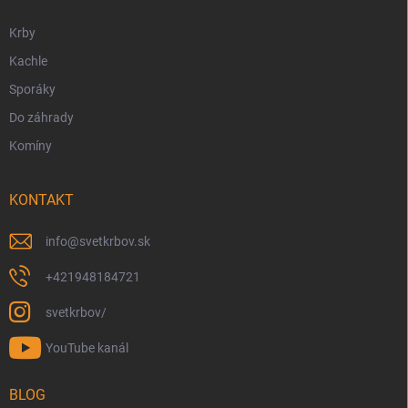
e
Krby
Kachle
Sporáky
Do záhrady
Komíny
KONTAKT
info
@
svetkrbov.sk
+421948184721
svetkrbov/
YouTube kanál
BLOG