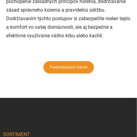
pochopenie základných princípov horenia, dodržiavanie
zásad správneho kúrenia a pravidelnú údržbu.
Dodržiavaním týchto postupov si zabezpečíte nielen teplo
a komfort vo vašej domácnosti, ale aj bezpečné a
efektívne využívanie vášho krbu alebo kachlí.
Predchádzajúci článok
Z
á
p
ä
t
i
SORTIMENT