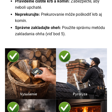
Pravidelne čistite krb a komín:
Zabezpečte, aby
neboli upchaté.
Neprekurujte:
Prekurovanie môže poškodiť krb aj
komín.
Správne zakladajte oheň:
Použite správnu metódu
zakladania ohňa (viď bod 5).