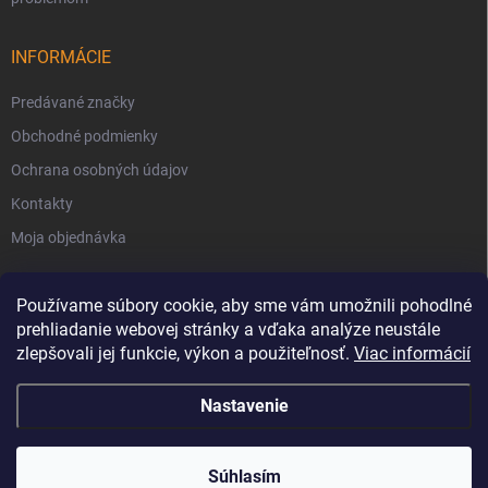
INFORMÁCIE
Predávané značky
Obchodné podmienky
Ochrana osobných údajov
Kontakty
Moja objednávka
Používame súbory cookie, aby sme vám umožnili pohodlné
prehliadanie webovej stránky a vďaka analýze neustále
zlepšovali jej funkcie, výkon a použiteľnosť.
Viac informácií
Nastavenie
Copyright 2026
Svet Krbov
. Všetky práva vyhradené.
Súhlasím