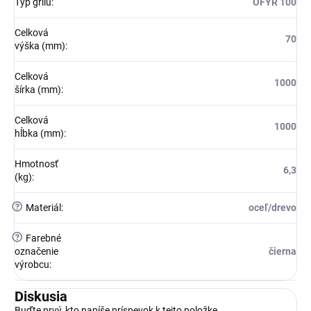
Typ grilu
:
OFYR 100
Celková
70
výška (mm)
:
Celková
1000
šírka (mm)
:
Celková
1000
hĺbka (mm)
:
Hmotnosť
6,3
(kg)
:
?
Materiál
:
oceľ/drevo
?
Farebné
označenie
čierna
výrobcu
:
Diskusia
Buďte prvý, kto napíše príspevok k tejto položke.