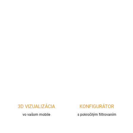
cena:
−
+
Pridať do košíka
OFYR Barbecue Cover Black OA-CB-100 – čierny oceľový kryt s
mahagónovou rukoväťou pre modely OFYR 100. Ochrana grilu
pred dažďom a prachom.
DETAILNÉ INFORMÁCIE
OPÝTAŤ SA
STRÁŽIŤ
3D VIZUALIZÁCIA
KONFIGURÁTOR
vo vašom mobile
s pokročilým filtrovaním