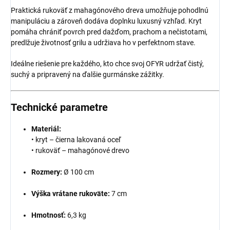
Praktická rukoväť z mahagónového dreva umožňuje pohodlnú
manipuláciu a zároveň dodáva doplnku luxusný vzhľad. Kryt
pomáha chrániť povrch pred dažďom, prachom a nečistotami,
predlžuje životnosť grilu a udržiava ho v perfektnom stave.
Ideálne riešenie pre každého, kto chce svoj OFYR udržať čistý,
suchý a pripravený na ďalšie gurmánske zážitky.
Technické parametre
Materiál:
• kryt – čierna lakovaná oceľ
• rukoväť – mahagónové drevo
Rozmery:
Ø 100 cm
Výška vrátane rukoväte:
7 cm
Hmotnosť:
6,3 kg