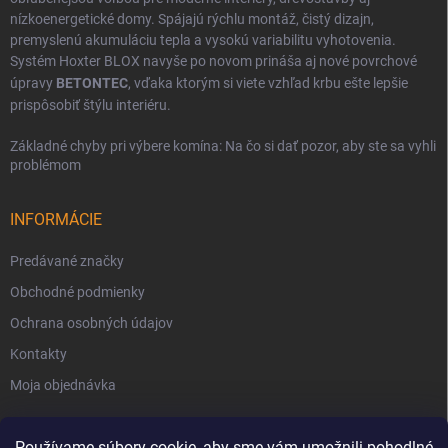
nízkoenergetické domy. Spájajú rýchlu montáž, čistý dizajn,
premyslenú akumuláciu tepla a vysokú variabilitu vyhotovenia.
Systém Hoxter BLOX navyše po novom prináša aj nové povrchové
úpravy
BETONTEC
, vďaka ktorým si viete vzhľad krbu ešte lepšie
prispôsobiť štýlu interiéru.
Základné chyby pri výbere komína: Na čo si dať pozor, aby ste sa vyhli
problémom
INFORMÁCIE
Predávané značky
Obchodné podmienky
Ochrana osobných údajov
Kontakty
Moja objednávka
Používame súbory cookie, aby sme vám umožnili pohodlné