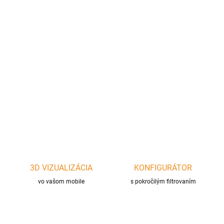
cena:
−
+
Pridať do košíka
Zder s priemerom Ø200 mm sa využíva na pripojenie krbových
kachlí alebo krbovej vložky k murovanému komínu
DETAILNÉ INFORMÁCIE
OPÝTAŤ SA
STRÁŽIŤ
3D VIZUALIZÁCIA
KONFIGURÁTOR
vo vašom mobile
s pokročilým filtrovaním