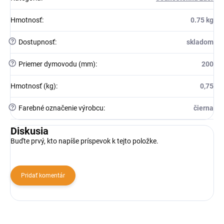
Hmotnosť
:
0.75 kg
?
Dostupnosť
:
skladom
?
Priemer dymovodu (mm)
:
200
Hmotnosť (kg)
:
0,75
?
Farebné označenie výrobcu
:
čierna
Diskusia
Buďte prvý, kto napíše príspevok k tejto položke.
Pridať komentár