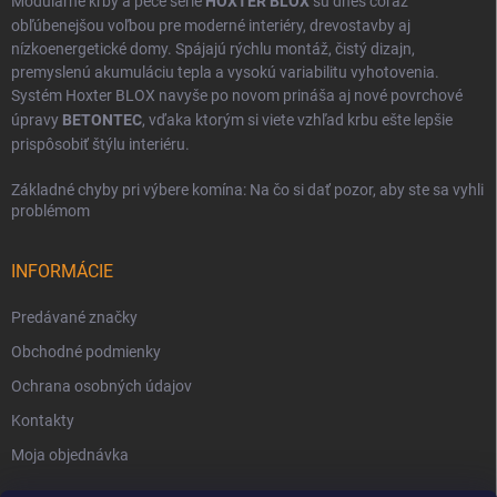
Modulárne krby a pece série
HOXTER BLOX
sú dnes čoraz
obľúbenejšou voľbou pre moderné interiéry, drevostavby aj
nízkoenergetické domy. Spájajú rýchlu montáž, čistý dizajn,
premyslenú akumuláciu tepla a vysokú variabilitu vyhotovenia.
Systém Hoxter BLOX navyše po novom prináša aj nové povrchové
úpravy
BETONTEC
, vďaka ktorým si viete vzhľad krbu ešte lepšie
prispôsobiť štýlu interiéru.
Základné chyby pri výbere komína: Na čo si dať pozor, aby ste sa vyhli
problémom
INFORMÁCIE
Predávané značky
Obchodné podmienky
Ochrana osobných údajov
Kontakty
Moja objednávka