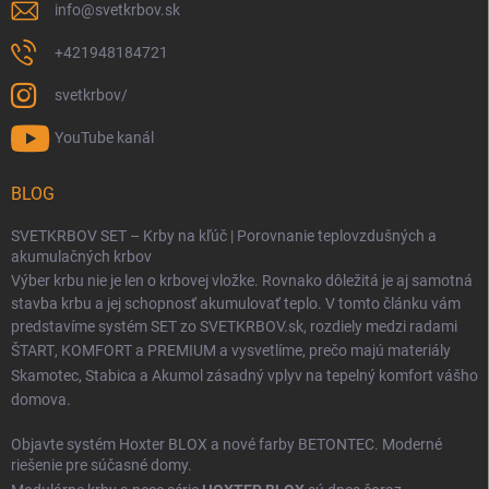
info
@
svetkrbov.sk
+421948184721
svetkrbov/
YouTube kanál
BLOG
SVETKRBOV SET – Krby na kľúč | Porovnanie teplovzdušných a
akumulačných krbov
Výber krbu nie je len o krbovej vložke. Rovnako dôležitá je aj samotná
stavba krbu a jej schopnosť akumulovať teplo. V tomto článku vám
predstavíme systém SET zo SVETKRBOV.sk, rozdiely medzi radami
ŠTART
,
KOMFORT
a
PREMIUM
a vysvetlíme, prečo majú materiály
Skamotec
,
Stabica
a
Akumol
zásadný vplyv na tepelný komfort vášho
domova.
Objavte systém Hoxter BLOX a nové farby BETONTEC. Moderné
riešenie pre súčasné domy.