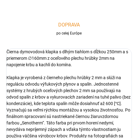
DOPRAVA
po celej Európe
Čierna dymovodová klapka s dlhým tiahlom s dĺžkou 250mm a s
priemerom ∅160mm z oceľového plechu hrúbky 2mm
na
napojenie krbu a kachlí do komína.
Klapka je vyrobená z čierneho plechu hrúbky 2 mm a slúži na
reguláciu odvodu výfukových plynov a spalín. Jednostenné
systémy z hrubých oceľových plechov 2 mm sa používajú na
odvod spalín z krbov a vykurovacích zariadení na tuhé palivo (bez
kondenzácie), kde teplota spalín môže dosiahnuť až 600 [°C].
Vyznačujú sa veľmi rýchlou montážou a vysokou životnosťou. Po
finálnom spracovaní sú nastriekané čiernou žiaruvzdornou
farbou „Senotherm“. Táto farba pri prvom horení nedymí,
nevydáva nepríjemný zápach a vďaka týmto vlastnostiam ju
používa väčšina výrobcov krbov. Produkty na fotografiách sa