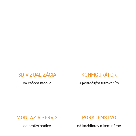
Čierna dymovodová klapka s dlhým tiahlom s dĺžkou 250mm a s
priemerom ∅160mm z oceľového plechu hrúbky 2mm
na
napojenie krbu a kachlí
DETAILNÉ INFORMÁCIE
OPÝTAŤ SA
STRÁŽIŤ
3D VIZUALIZÁCIA
KONFIGURÁTOR
vo vašom mobile
s pokročilým filtrovaním
MONTÁŽ A SERVIS
PORADENSTVO
od profesionálov
od kachliarov a kominárov