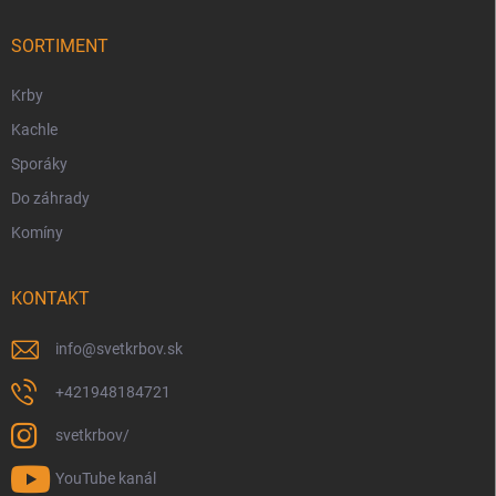
t
i
SORTIMENT
e
Krby
Kachle
Sporáky
Do záhrady
Komíny
KONTAKT
info
@
svetkrbov.sk
+421948184721
svetkrbov/
YouTube kanál