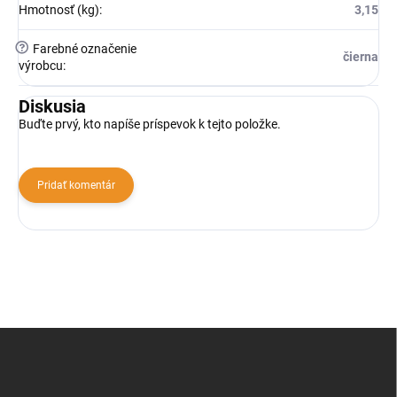
Hmotnosť (kg)
:
3,15
?
Farebné označenie
čierna
výrobcu
:
Diskusia
Buďte prvý, kto napíše príspevok k tejto položke.
Pridať komentár
Z
á
p
ä