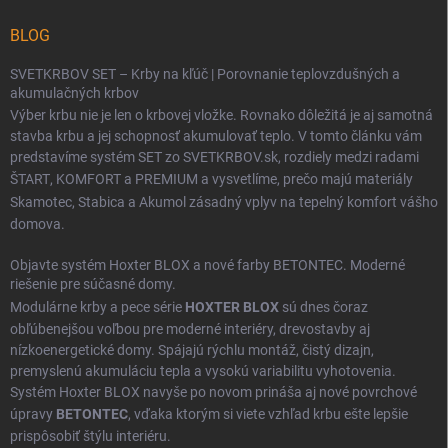
BLOG
SVETKRBOV SET – Krby na kľúč | Porovnanie teplovzdušných a
akumulačných krbov
Výber krbu nie je len o krbovej vložke. Rovnako dôležitá je aj samotná
stavba krbu a jej schopnosť akumulovať teplo. V tomto článku vám
predstavíme systém SET zo SVETKRBOV.sk, rozdiely medzi radami
ŠTART
,
KOMFORT
a
PREMIUM
a vysvetlíme, prečo majú materiály
Skamotec
,
Stabica
a
Akumol
zásadný vplyv na tepelný komfort vášho
domova.
Objavte systém Hoxter BLOX a nové farby BETONTEC. Moderné
riešenie pre súčasné domy.
Modulárne krby a pece série
HOXTER BLOX
sú dnes čoraz
obľúbenejšou voľbou pre moderné interiéry, drevostavby aj
nízkoenergetické domy. Spájajú rýchlu montáž, čistý dizajn,
premyslenú akumuláciu tepla a vysokú variabilitu vyhotovenia.
Systém Hoxter BLOX navyše po novom prináša aj nové povrchové
úpravy
BETONTEC
, vďaka ktorým si viete vzhľad krbu ešte lepšie
prispôsobiť štýlu interiéru.