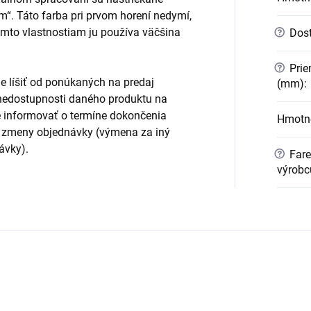
“. Táto farba pri prvom horení nedymí,
mto vlastnostiam ju používa väčšina
?
Dost
?
Prie
e líšiť od ponúkaných na predaj
(mm)
:
e nedostupnosti daného produktu na
informovať o termíne dokončenia
Hmotno
 zmeny objednávky (výmena za iný
ávky).
?
Fare
výrobc