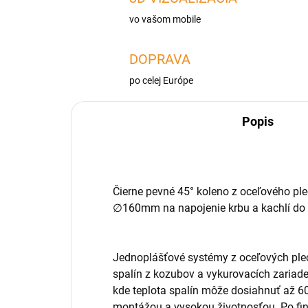
vo vašom mobile
DOPRAVA
po celej Európe
Popis
Čierne pevné 45° koleno z oceľového p
∅
160mm na napojenie krbu a kachlí do
Jednoplášťové systémy z oceľových ple
spalín z kozubov a vykurovacích zariade
kde teplota spalín môže dosiahnuť až 60
montážou a vysokou životnosťou. Po fi