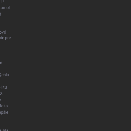
ajú
kumol
t
ové
ie pre
né
ýchlu
litu
OX
é
vďaka
epšie
a: Na