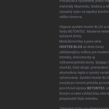
PREMIUM
a vysvetlíme, prečo m
materiály
Skamotec
,
Stabica
a
A
zásadný vplyv na tepelný komfor
vášho domova.
Objavte systém Hoxter BLOX a n
farby BETONTEC. Moderné riešen
súčasné domy.
Modulárne krby a pece série
HOXTER BLOX
sú dnes čoraz
obľúbenejšou voľbou pre moder
interiéry, drevostavby aj
nízkoenergetické domy. Spájajú r
montáž, čistý dizajn, premyslenú
akumuláciu tepla a vysokú variabi
vyhotovenia. Systém Hoxter BL
navyše po novom prináša aj nov
povrchové úpravy
BETONTEC
, 
ktorým si viete vzhľad krbu ešte l
prispôsobiť štýlu interiéru.
Základné chyby pri výbere komín