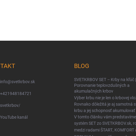
TAKT
BLOG
SVETKRBOV SET – Krby na kľúč |
info
@
svetkrbov.sk
Porovnanie teplovzdušných a
akumulačných krbov
+421948184721
Výber krbu nie je len o krbovej vlo
Rovnako dôležitá je aj samotná 
svetkrbov/
krbu a jej schopnosť akumulovať 
V tomto článku vám predstavíme
YouTube kanál
systém SET zo SVETKRBOV.sk, ro
medzi radami
ŠTART
,
KOMFORT