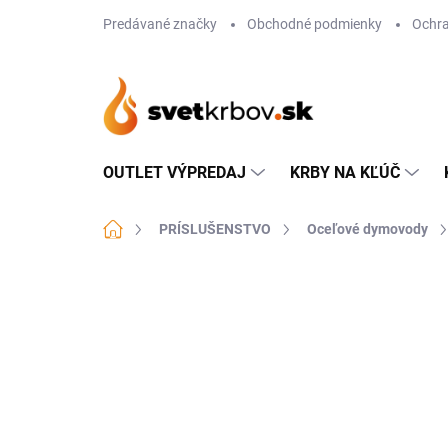
Prejsť
Predávané značky
Obchodné podmienky
Ochra
na
obsah
OUTLET VÝPREDAJ
KRBY NA KĽÚČ
Domov
PRÍSLUŠENSTVO
Oceľové dymovody
Neohodnotené
Podrobnosti hodn