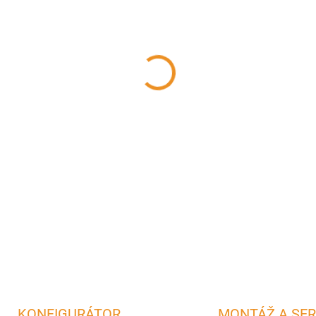
−
+
Čierne pevné 45° koleno z 
∅
160mm na napojenie krbu 
DETAILNÉ INFORMÁCIE
OPÝTAŤ SA
STRÁŽIŤ
KONFIGURÁTOR
MONTÁŽ A SER