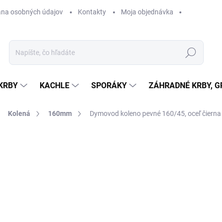
na osobných údajov
Kontakty
Moja objednávka
Hľadať
KRBY
KACHLE
SPORÁKY
ZÁHRADNÉ KRBY, GR
Kolená
160mm
Dymovod koleno pevné 160/45, oceľ čierna
otenia
ZNAČKA:
DARCO
20,41 €
16,59 € bez DPH
Jednotková
SKLADOM
cena: