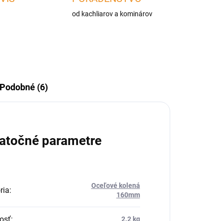
od kachliarov a kominárov
Podobné (6)
atočné parametre
Oceľové kolená
ria
:
160mm
osť
:
2.2 kg