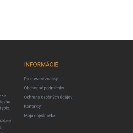
INFORMÁCIE
Predávané značky
Obchodné podmienky
žke.
Ochrana osobných údajov
stavba
Kontakty
teplo.
Moja objednávka
zdiely
a