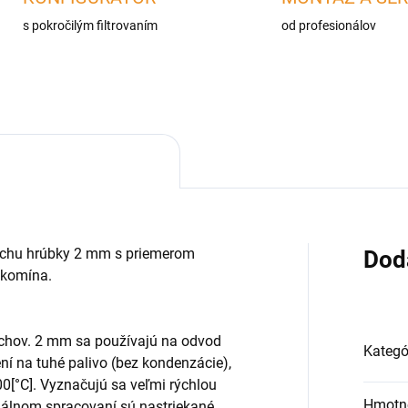
s pokročilým filtrovaním
od profesionálov
lechu hrúbky 2 mm s priemerom
Dod
 komína.
chov. 2 mm sa používajú na odvod
Kategó
ní na tuhé palivo (bez kondenzácie),
0[°C]. Vyznačujú sa veľmi rýchlou
Hmotn
nálnom spracovaní sú nastriekané