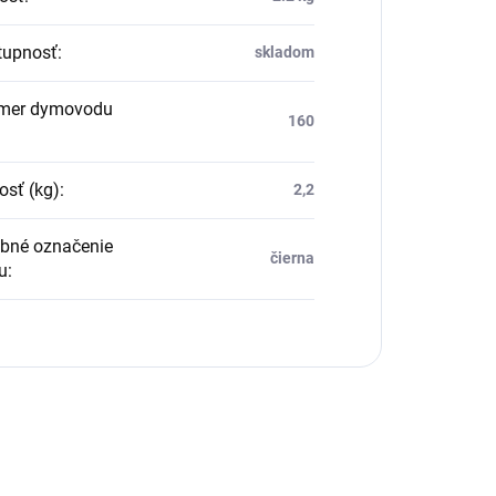
upnosť
:
skladom
mer dymovodu
160
sť (kg)
:
2,2
bné označenie
čierna
u
: