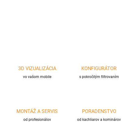
Čierne pevné 90° koleno z oceľového plechu hrúbky 2mm s
priemerom
∅
180mm na napojenie krbu a kachlí
DETAILNÉ INFORMÁCIE
OPÝTAŤ SA
STRÁŽIŤ
3D VIZUALIZÁCIA
KONFIGURÁTOR
vo vašom mobile
s pokročilým filtrovaním
MONTÁŽ A SERVIS
PORADENSTVO
od profesionálov
od kachliarov a kominárov