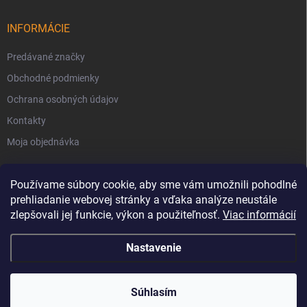
INFORMÁCIE
Predávané značky
Obchodné podmienky
Ochrana osobných údajov
Kontakty
Moja objednávka
Používame súbory cookie, aby sme vám umožnili pohodlné
prehliadanie webovej stránky a vďaka analýze neustále
zlepšovali jej funkcie, výkon a použiteľnosť.
Viac informácií
Nastavenie
Copyright 2026
Svet Krbov
. Všetky práva vyhradené.
Súhlasím