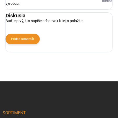
čierna
výrobcu
:
Diskusia
Buďte prvý, kto napíše príspevok k tejto položke.
Pridať komentár
Z
á
p
ä
t
i
SORTIMENT