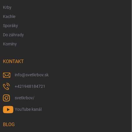
e
Krby
Kachle
Sporáky
Do záhrady
Komíny
KONTAKT
info
@
svetkrbov.sk
+421948184721
svetkrbov/
YouTube kanál
BLOG