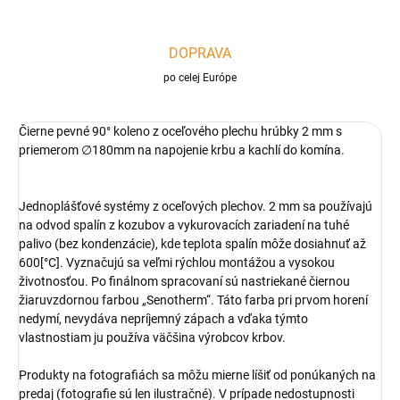
DOPRAVA
po celej Európe
Čierne pevné 90° koleno z oceľového plechu hrúbky 2 mm s
priemerom
∅
180mm na napojenie krbu a kachlí do komína.
Jednoplášťové systémy z oceľových plechov. 2 mm sa používajú
na odvod spalín z kozubov a vykurovacích zariadení na tuhé
palivo (bez kondenzácie), kde teplota spalín môže dosiahnuť až
600[°C]. Vyznačujú sa veľmi rýchlou montážou a vysokou
životnosťou. Po finálnom spracovaní sú nastriekané čiernou
žiaruvzdornou farbou „Senotherm“. Táto farba pri prvom horení
nedymí, nevydáva nepríjemný zápach a vďaka týmto
vlastnostiam ju používa väčšina výrobcov krbov.
Produkty na fotografiách sa môžu mierne líšiť od ponúkaných na
predaj (fotografie sú len ilustračné). V prípade nedostupnosti