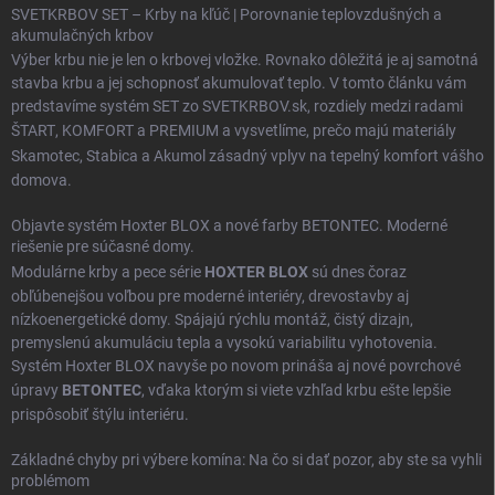
SVETKRBOV SET – Krby na kľúč | Porovnanie teplovzdušných a
akumulačných krbov
Výber krbu nie je len o krbovej vložke. Rovnako dôležitá je aj samotná
stavba krbu a jej schopnosť akumulovať teplo. V tomto článku vám
predstavíme systém SET zo SVETKRBOV.sk, rozdiely medzi radami
ŠTART
,
KOMFORT
a
PREMIUM
a vysvetlíme, prečo majú materiály
Skamotec
,
Stabica
a
Akumol
zásadný vplyv na tepelný komfort vášho
domova.
Objavte systém Hoxter BLOX a nové farby BETONTEC. Moderné
riešenie pre súčasné domy.
Modulárne krby a pece série
HOXTER BLOX
sú dnes čoraz
obľúbenejšou voľbou pre moderné interiéry, drevostavby aj
nízkoenergetické domy. Spájajú rýchlu montáž, čistý dizajn,
premyslenú akumuláciu tepla a vysokú variabilitu vyhotovenia.
Systém Hoxter BLOX navyše po novom prináša aj nové povrchové
úpravy
BETONTEC
, vďaka ktorým si viete vzhľad krbu ešte lepšie
prispôsobiť štýlu interiéru.
Základné chyby pri výbere komína: Na čo si dať pozor, aby ste sa vyhli
problémom