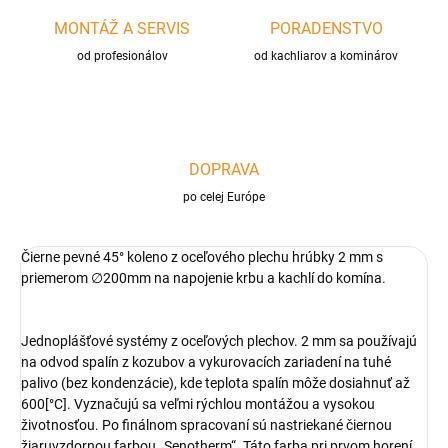
MONTÁŽ A SERVIS
PORADENSTVO
od profesionálov
od kachliarov a kominárov
DOPRAVA
po celej Európe
Čierne pevné 45° koleno z oceľového plechu hrúbky 2 mm s
priemerom
∅
200mm na napojenie krbu a kachlí do komína.
Jednoplášťové systémy z oceľových plechov. 2 mm sa používajú
na odvod spalín z kozubov a vykurovacích zariadení na tuhé
palivo (bez kondenzácie), kde teplota spalín môže dosiahnuť až
600[°C]. Vyznačujú sa veľmi rýchlou montážou a vysokou
životnosťou. Po finálnom spracovaní sú nastriekané čiernou
žiaruvzdornou farbou „Senotherm“. Táto farba pri prvom horení