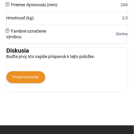
?
Priemer dymovodu (mm)
:
200
Hmotnosť (kg)
:
2,5
?
Farebné označenie
čierna
výrobcu
:
Diskusia
Buďte prvý, kto napíše príspevok k tejto položke.
Pridať komentár
Z