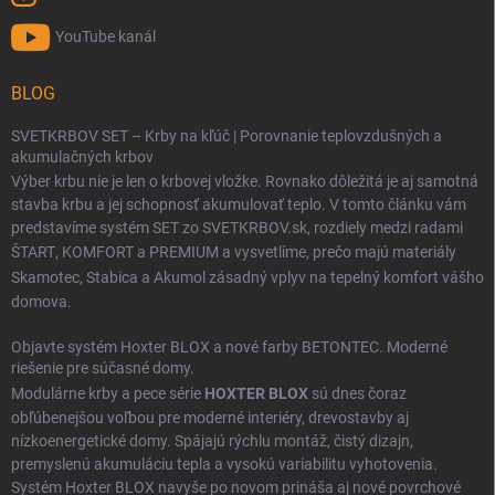
YouTube kanál
BLOG
SVETKRBOV SET – Krby na kľúč | Porovnanie teplovzdušných a
akumulačných krbov
Výber krbu nie je len o krbovej vložke. Rovnako dôležitá je aj samotná
stavba krbu a jej schopnosť akumulovať teplo. V tomto článku vám
predstavíme systém SET zo SVETKRBOV.sk, rozdiely medzi radami
ŠTART
,
KOMFORT
a
PREMIUM
a vysvetlíme, prečo majú materiály
Skamotec
,
Stabica
a
Akumol
zásadný vplyv na tepelný komfort vášho
domova.
Objavte systém Hoxter BLOX a nové farby BETONTEC. Moderné
riešenie pre súčasné domy.
Modulárne krby a pece série
HOXTER BLOX
sú dnes čoraz
obľúbenejšou voľbou pre moderné interiéry, drevostavby aj
nízkoenergetické domy. Spájajú rýchlu montáž, čistý dizajn,
premyslenú akumuláciu tepla a vysokú variabilitu vyhotovenia.
Systém Hoxter BLOX navyše po novom prináša aj nové povrchové