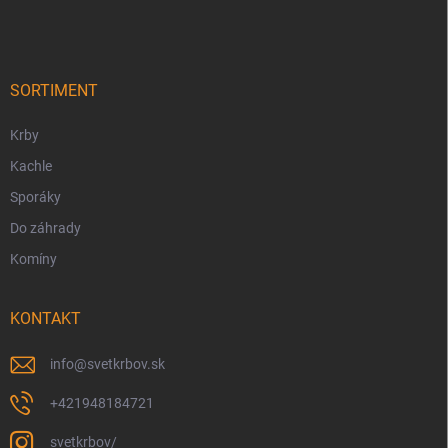
á
p
ä
t
i
SORTIMENT
e
Krby
Kachle
Sporáky
Do záhrady
Komíny
KONTAKT
info
@
svetkrbov.sk
+421948184721
svetkrbov/