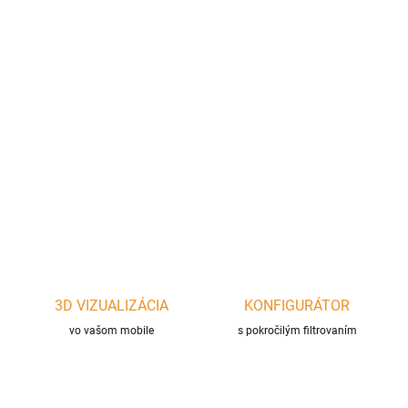
cena:
−
+
Pridať do košíka
Čierne pevné 45° koleno z oceľového plechu hrúbky 2mm s
priemerom
∅20
0mm na napojenie krbu a kachlí
DETAILNÉ INFORMÁCIE
OPÝTAŤ SA
STRÁŽIŤ
3D VIZUALIZÁCIA
KONFIGURÁTOR
vo vašom mobile
s pokročilým filtrovaním