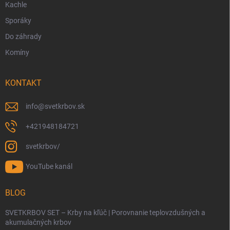
Kachle
Sporáky
Do záhrady
Komíny
KONTAKT
info
@
svetkrbov.sk
+421948184721
svetkrbov/
YouTube kanál
BLOG
SVETKRBOV SET – Krby na kľúč | Porovnanie teplovzdušných a
akumulačných krbov