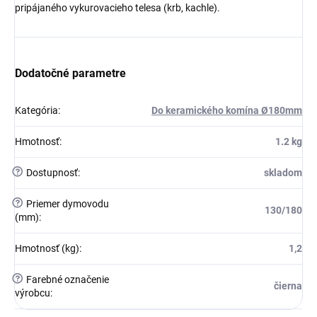
pripájaného vykurovacieho telesa (krb, kachle).
Dodatočné parametre
Kategória
:
Do keramického komína Ø180mm
Hmotnosť
:
1.2 kg
?
Dostupnosť
:
skladom
?
Priemer dymovodu
130/180
(mm)
:
Hmotnosť (kg)
:
1,2
?
Farebné označenie
čierna
výrobcu
: