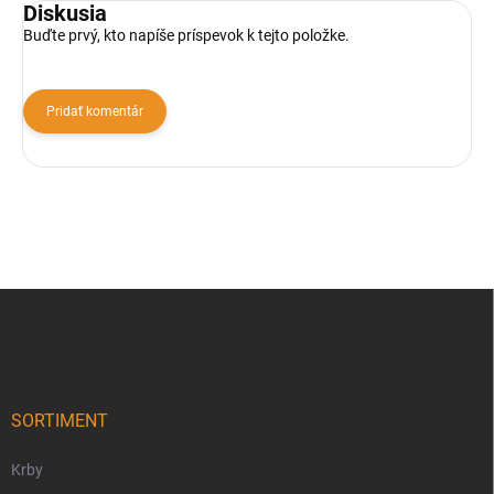
Diskusia
Buďte prvý, kto napíše príspevok k tejto položke.
Pridať komentár
Z
á
p
ä
t
i
SORTIMENT
e
Krby