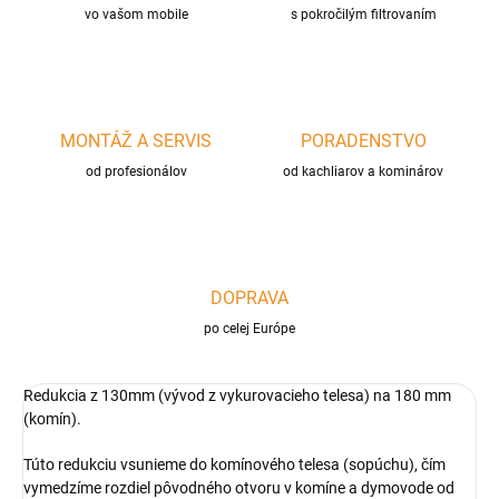
vo vašom mobile
s pokročilým filtrovaním
MONTÁŽ A SERVIS
PORADENSTVO
od profesionálov
od kachliarov a kominárov
DOPRAVA
po celej Európe
Redukcia z 130mm (vývod z vykurovacieho telesa) na 180 mm
(komín).
Túto redukciu vsunieme do komínového telesa (sopúchu), čím
vymedzíme rozdiel pôvodného otvoru v komíne a dymovode od