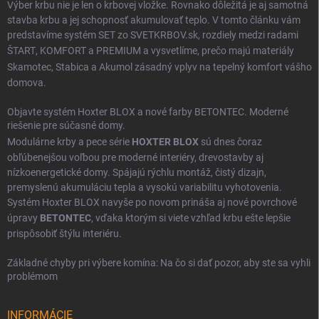
Výber krbu nie je len o krbovej vložke. Rovnako dôležitá je aj samotná
stavba krbu a jej schopnosť akumulovať teplo. V tomto článku vám
predstavíme systém SET zo SVETKRBOV.sk, rozdiely medzi radami
ŠTART
,
KOMFORT
a
PREMIUM
a vysvetlíme, prečo majú materiály
Skamotec
,
Stabica
a
Akumol
zásadný vplyv na tepelný komfort vášho
domova.
Objavte systém Hoxter BLOX a nové farby BETONTEC. Moderné
riešenie pre súčasné domy.
Modulárne krby a pece série
HOXTER BLOX
sú dnes čoraz
obľúbenejšou voľbou pre moderné interiéry, drevostavby aj
nízkoenergetické domy. Spájajú rýchlu montáž, čistý dizajn,
premyslenú akumuláciu tepla a vysokú variabilitu vyhotovenia.
Systém Hoxter BLOX navyše po novom prináša aj nové povrchové
úpravy
BETONTEC
, vďaka ktorým si viete vzhľad krbu ešte lepšie
prispôsobiť štýlu interiéru.
Základné chyby pri výbere komína: Na čo si dať pozor, aby ste sa vyhli
problémom
INFORMÁCIE