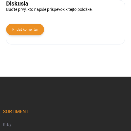
Diskusia
Buďte prvý, kto napíše príspevok k tejto položke.
Pridať komentár
Z
á
p
ä
t
i
SORTIMENT
e
Krby