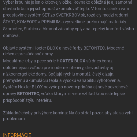
Výber krbu nie je len o krbovej vložke. Rovnako dôležitá je aj samotná
stavba krbu a jej schopnosť akumulovať teplo. V tomto článku vám
predstavíme systém SET zo SVETKRBOV.sk, rozdiely medzi radami
ŠTART
,
KOMFORT
a
PREMIUM
a vysvetlíme, prečo majú materiály
Skamotec
,
Stabica
a
Akumol
zásadný vplyv na tepelný komfort vášho
domova.
Objavte systém Hoxter BLOX a nové farby BETONTEC. Moderné
riešenie pre súčasné domy.
Modulárne krby a pece série
HOXTER BLOX
sú dnes čoraz
obľúbenejšou voľbou pre moderné interiéry, drevostavby aj
nízkoenergetické domy. Spájajú rýchlu montáž, čistý dizajn,
premyslenú akumuláciu tepla a vysokú variabilitu vyhotovenia.
Systém Hoxter BLOX navyše po novom prináša aj nové povrchové
úpravy
BETONTEC
, vďaka ktorým si viete vzhľad krbu ešte lepšie
prispôsobiť štýlu interiéru.
Základné chyby pri výbere komína: Na čo si dať pozor, aby ste sa vyhli
problémom
INFORMÁCIE