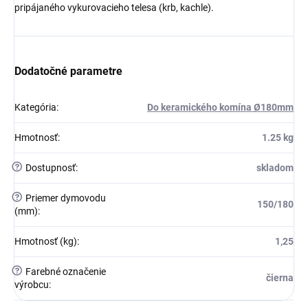
pripájaného vykurovacieho telesa (krb, kachle).
Dodatočné parametre
Kategória
:
Do keramického komína Ø180mm
Hmotnosť
:
1.25 kg
?
Dostupnosť
:
skladom
?
Priemer dymovodu
150/180
(mm)
:
Hmotnosť (kg)
:
1,25
?
Farebné označenie
čierna
výrobcu
: