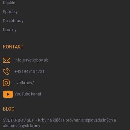
Kachle
Sporáky
Do záhrady
Komíny
KONTAKT
info
@
svetkrbov.sk
+421948184721
svetkrbov/
YouTube kanál
BLOG
SVETKRBOV SET – Krby na kľúč | Porovnanie teplovzdušných a
akumulačných krbov