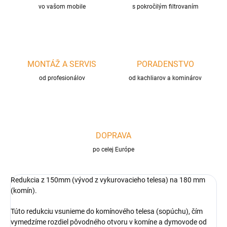
vo vašom mobile
s pokročilým filtrovaním
MONTÁŽ A SERVIS
PORADENSTVO
od profesionálov
od kachliarov a kominárov
DOPRAVA
po celej Európe
Redukcia z 150mm (vývod z vykurovacieho telesa) na 180 mm
(komín).
Túto redukciu vsunieme do komínového telesa (sopúchu), čím
vymedzíme rozdiel pôvodného otvoru v komíne a dymovode od