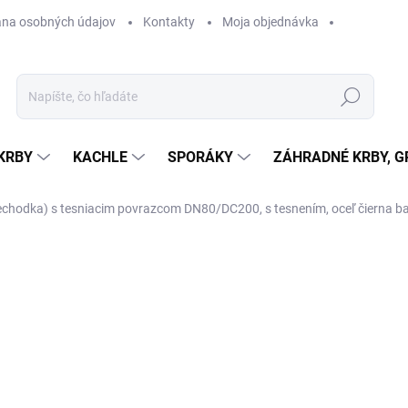
na osobných údajov
Kontakty
Moja objednávka
Hľadať
KRBY
KACHLE
SPORÁKY
ZÁHRADNÉ KRBY, GR
chodka) s tesniacim povrazcom DN80/DC200, s tesnením, oceľ čierna
ba
otenia
ZNAČKA:
DARCO
41,06 €
33,38 € bez DPH
Jednotková
SKLADOM U DODÁVATEĽA
cena: