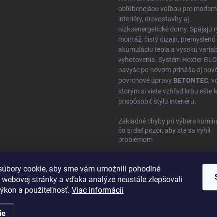
obľúbenejšou voľbou pre moder
interiéry, drevostavby aj
nízkoenergetické domy. Spájajú r
montáž, čistý dizajn, premyslenú
akumuláciu tepla a vysokú variabi
vyhotovenia. Systém Hoxter BL
navyše po novom prináša aj nov
povrchové úpravy
BETONTEC
, 
ktorým si viete vzhľad krbu ešte l
prispôsobiť štýlu interiéru.
Základné chyby pri výbere komín
čo si dať pozor, aby ste sa vyhli
problémom
úbory cookie, aby sme vám umožnili pohodlné
 webovej stránky a vďaka analýze neustále zlepšovali
 výkon a použiteľnosť.
Viac informácií
ie