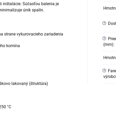
 inštalácie. Súčasťou balenia je
Hmotn
minimalizuje únik spalín.
?
Dost
na strane vykurovacieho zariadenia
?
Prie
(mm)
:
ého komína
Hmotno
?
Fare
výrobc
škovo lakovaný (štruktúra)
250 °C