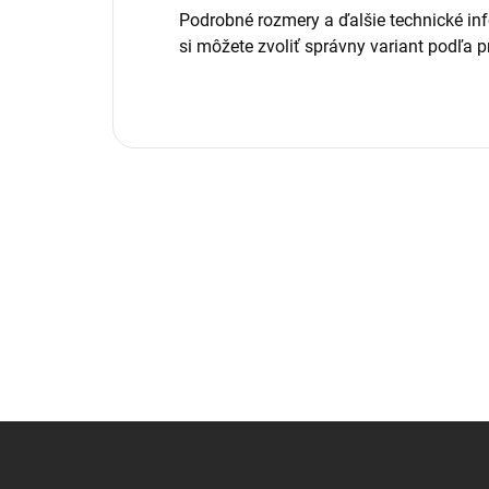
Podrobné rozmery a ďalšie technické in
si môžete zvoliť správny variant podľa 
Z
á
p