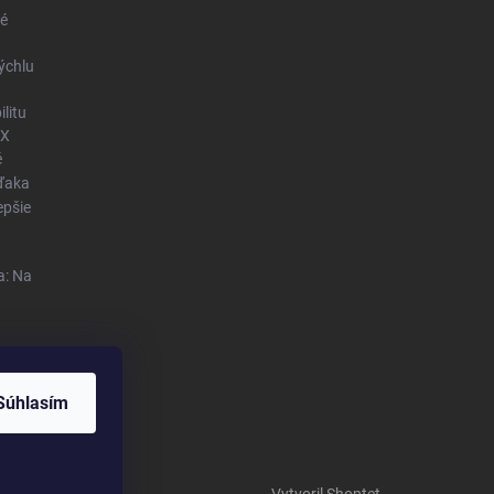
né
ýchlu
litu
OX
é
vďaka
epšie
a: Na
Súhlasím