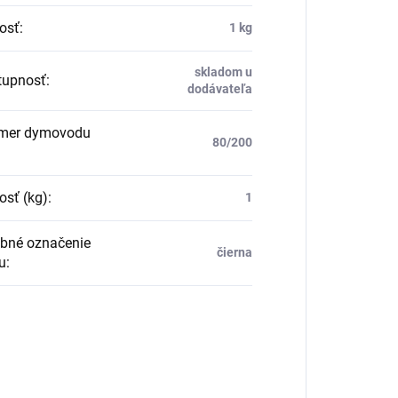
osť
:
1 kg
skladom u
upnosť
:
dodávateľa
mer dymovodu
80/200
sť (kg)
:
1
bné označenie
čierna
u
: