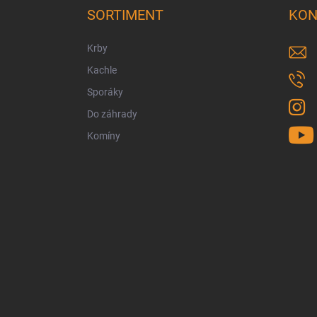
ä
SORTIMENT
KON
t
i
Krby
e
Kachle
Sporáky
Do záhrady
Komíny