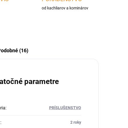
od kachliarov a kominárov
odobné (16)
atočné parametre
ria
:
PRÍSLUŠENSTVO
a
:
2 roky