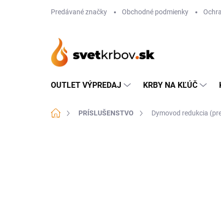
Prejsť
Predávané značky
Obchodné podmienky
Ochra
na
obsah
OUTLET VÝPREDAJ
KRBY NA KĽÚČ
Domov
PRÍSLUŠENSTVO
Dymovod redukcia (pre
Neohodnotené
Podrobnosti hodn