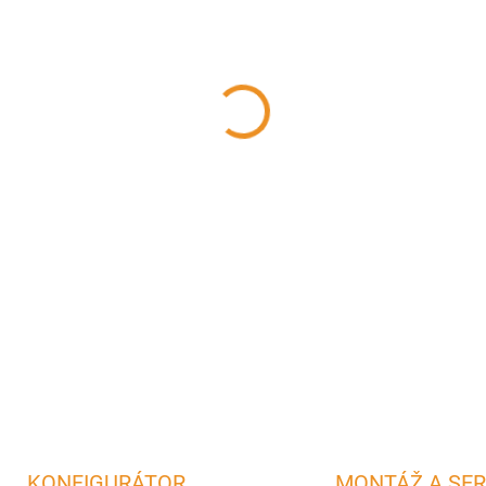
−
+
Pripojovacia sada WKCP pre 
na keramický komín. Tesnenie
DETAILNÉ INFORMÁCIE
OPÝTAŤ SA
STRÁŽIŤ
KONFIGURÁTOR
MONTÁŽ A SER