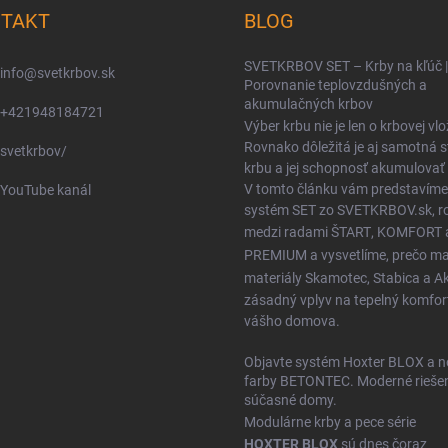
TAKT
BLOG
SVETKRBOV SET – Krby na kľúč |
info
@
svetkrbov.sk
Porovnanie teplovzdušných a
akumulačných krbov
+421948184721
Výber krbu nie je len o krbovej vlo
Rovnako dôležitá je aj samotná 
svetkrbov/
krbu a jej schopnosť akumulovať 
V tomto článku vám predstavíme
YouTube kanál
systém SET zo SVETKRBOV.sk, ro
medzi radami
ŠTART
,
KOMFORT
PREMIUM
a vysvetlíme, prečo m
materiály
Skamotec
,
Stabica
a
A
zásadný vplyv na tepelný komfor
vášho domova.
Objavte systém Hoxter BLOX a n
farby BETONTEC. Moderné riešen
súčasné domy.
Modulárne krby a pece série
HOXTER BLOX
sú dnes čoraz