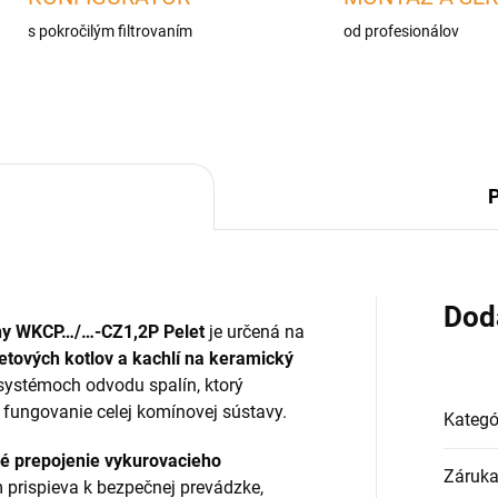
s pokročilým filtrovaním
od profesionálov
P
Dod
íny WKCP…/…-CZ1,2P Pelet
je určená na
etových kotlov a kachlí na keramický
 systémoch odvodu spalín, ktorý
 fungovanie celej komínovej sústavy.
Kategó
é prepojenie vykurovacieho
Záruk
m prispieva k bezpečnej prevádzke,