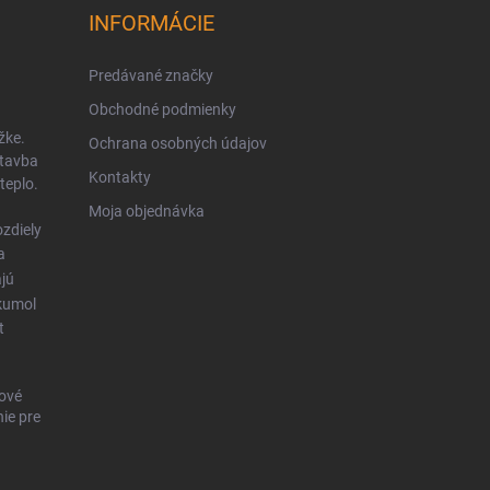
INFORMÁCIE
Predávané značky
Obchodné podmienky
žke.
Ochrana osobných údajov
stavba
Kontakty
teplo.
Moja objednávka
zdiely
a
ajú
kumol
t
ové
ie pre