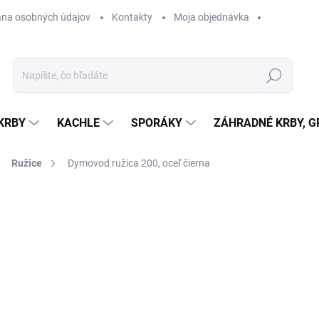
na osobných údajov
Kontakty
Moja objednávka
Hľadať
KRBY
KACHLE
SPORÁKY
ZÁHRADNÉ KRBY, GR
Ružice
Dymovod ružica 200, oceľ čierna
otenia
ZNAČKA:
DARCO
7,01 €
5,70 € bez DPH
Jednotková
SKLADOM
cena: