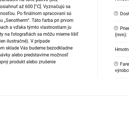
osiahnuť až 600 [°C]. Vyznačujú sa
tnosťou. Po finálnom spracovaní sú
?
Dost
ou „Senotherm“. Táto farba pri prvom
pach a vďaka týmto vlastnostiam ju
?
Prie
y na fotografiách sa môžu mierne líšiť
(mm)
:
en ilustračné). V prípade
om sklade Vás budeme bezodkladne
Hmotno
návky alebo predstavíme možnosť
pný produkt alebo zrušenie
?
Fare
výrobc