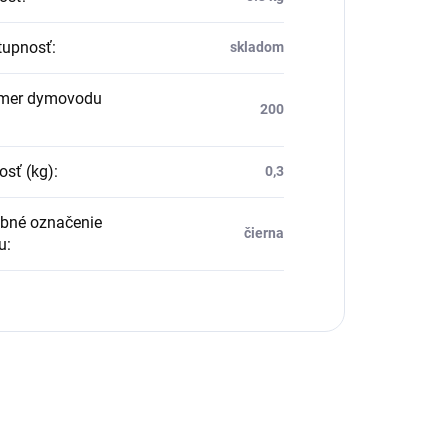
upnosť
:
skladom
mer dymovodu
200
sť (kg)
:
0,3
bné označenie
čierna
u
: