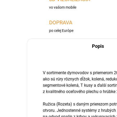
vo vašom mobile
DOPRAVA
po celej Európe
Popis
V sortimente dymovodov s priemerom 20
ako sú rúry rôznych dĺžok, kolená, reduk
segmentové kolená, T kusy a ďalší sort
z kvalitného oceľového plechu o hrúbk
Ružica (Rozeta) s daným prierezom pot
otvoru. Jednostenné systémy z hrubých
na odvod spalín z krbov a vykurovacích 