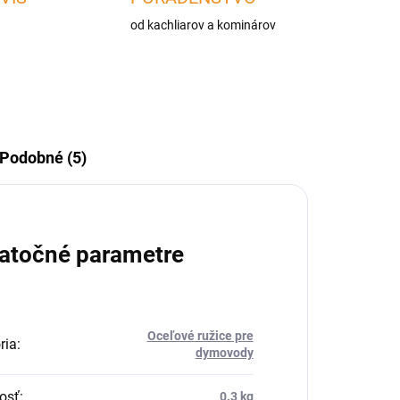
od kachliarov a kominárov
Podobné (5)
atočné parametre
Oceľové ružice pre
ria
:
dymovody
osť
:
0.3 kg