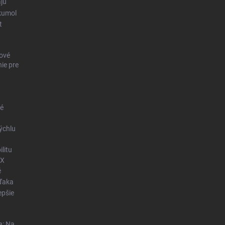
ajú
kumol
t
ové
ie pre
né
ýchlu
litu
OX
é
vďaka
epšie
a: Na