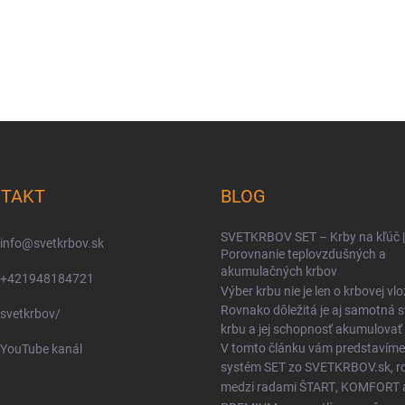
TAKT
BLOG
SVETKRBOV SET – Krby na kľúč |
info
@
svetkrbov.sk
Porovnanie teplovzdušných a
akumulačných krbov
+421948184721
Výber krbu nie je len o krbovej vlo
Rovnako dôležitá je aj samotná 
svetkrbov/
krbu a jej schopnosť akumulovať 
V tomto článku vám predstavíme
YouTube kanál
systém SET zo SVETKRBOV.sk, ro
medzi radami
ŠTART
,
KOMFORT