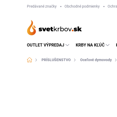
Prejsť
Predávané značky
Obchodné podmienky
Ochra
na
obsah
OUTLET VÝPREDAJ
KRBY NA KĽÚČ
Domov
PRÍSLUŠENSTVO
Oceľové dymovody
Neohodnotené
Podrobnosti hodn