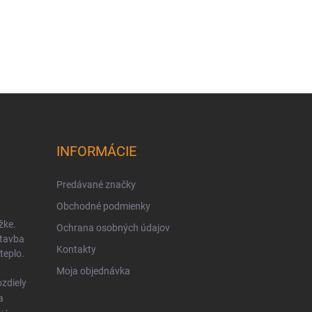
INFORMÁCIE
Predávané značky
Obchodné podmienky
žke.
Ochrana osobných údajov
stavba
Kontakty
teplo.
Moja objednávka
zdiely
a