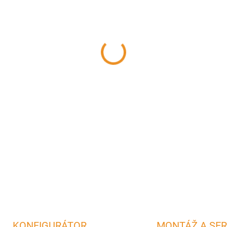
−
+
Ružica (Rozeta) s daným pr
maskovanie inštalačného otv
DETAILNÉ INFORMÁCIE
OPÝTAŤ SA
STRÁŽIŤ
KONFIGURÁTOR
MONTÁŽ A SER