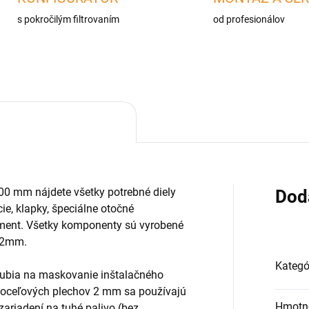
s pokročilým filtrovaním
od profesionálov
0 mm nájdete všetky potrebné diely
Dod
cie, klapky, špeciálne otočné
iment. Všetky komponenty sú vyrobené
e 2mm.
Kategó
rubia na maskovanie inštalačného
 oceľových plechov 2 mm sa používajú
Hmotn
zariadení na tuhé palivo (bez