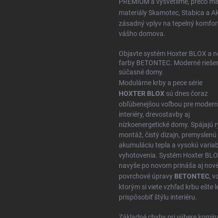
PREMIUM
a vysvetlíme, prečo m
materiály
Skamotec
,
Stabica
a
A
zásadný vplyv na tepelný komfor
vášho domova.
Objavte systém Hoxter BLOX a n
farby BETONTEC. Moderné riešen
súčasné domy.
Modulárne krby a pece série
HOXTER BLOX
sú dnes čoraz
obľúbenejšou voľbou pre moder
interiéry, drevostavby aj
nízkoenergetické domy. Spájajú r
montáž, čistý dizajn, premyslenú
akumuláciu tepla a vysokú variabi
vyhotovenia. Systém Hoxter BL
navyše po novom prináša aj nov
povrchové úpravy
BETONTEC
, 
ktorým si viete vzhľad krbu ešte l
prispôsobiť štýlu interiéru.
Základné chyby pri výbere komín