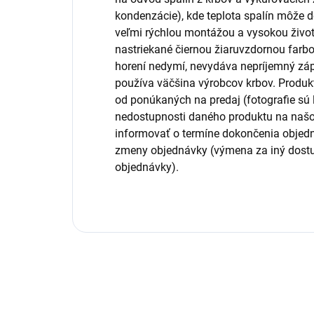
kondenzácie), kde teplota spalín môže d
veľmi rýchlou montážou a vysokou živo
nastriekané čiernou žiaruvzdornou farb
horení nedymí, nevydáva nepríjemný zá
používa väčšina výrobcov krbov. Produkt
od ponúkaných na predaj (fotografie sú l
nedostupnosti daného produktu na naš
informovať o termíne dokončenia objed
zmeny objednávky (výmena za iný dostu
objednávky).