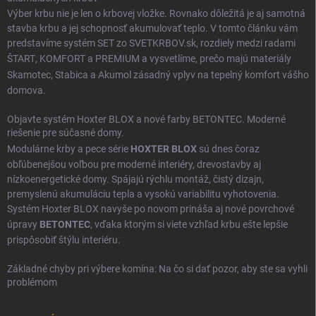
Výber krbu nie je len o krbovej vložke. Rovnako dôležitá je aj samotná
stavba krbu a jej schopnosť akumulovať teplo. V tomto článku vám
predstavíme systém SET zo SVETKRBOV.sk, rozdiely medzi radami
ŠTART
,
KOMFORT
a
PREMIUM
a vysvetlíme, prečo majú materiály
Skamotec
,
Stabica
a
Akumol
zásadný vplyv na tepelný komfort vášho
domova.
Objavte systém Hoxter BLOX a nové farby BETONTEC. Moderné
riešenie pre súčasné domy.
Modulárne krby a pece série
HOXTER BLOX
sú dnes čoraz
obľúbenejšou voľbou pre moderné interiéry, drevostavby aj
nízkoenergetické domy. Spájajú rýchlu montáž, čistý dizajn,
premyslenú akumuláciu tepla a vysokú variabilitu vyhotovenia.
Systém Hoxter BLOX navyše po novom prináša aj nové povrchové
úpravy
BETONTEC
, vďaka ktorým si viete vzhľad krbu ešte lepšie
prispôsobiť štýlu interiéru.
Základné chyby pri výbere komína: Na čo si dať pozor, aby ste sa vyhli
problémom