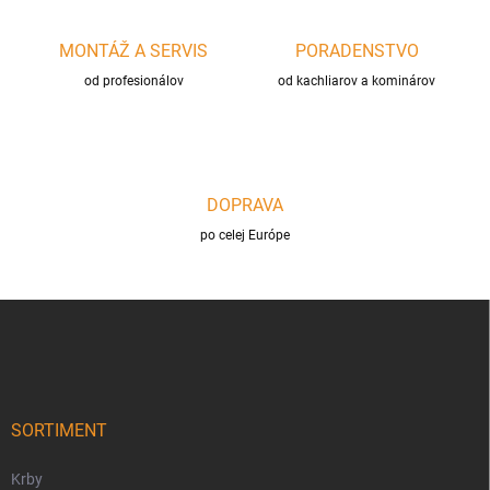
v
ý
p
MONTÁŽ A SERVIS
PORADENSTVO
i
s
od profesionálov
od kachliarov a kominárov
u
DOPRAVA
po celej Európe
Z
á
p
ä
t
i
SORTIMENT
e
Krby