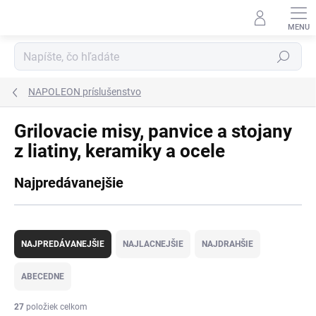
Prejsť
na
obsah
Hľadať
NAPOLEON príslušenstvo
Grilovacie misy, panvice a stojany
z liatiny, keramiky a ocele
Najpredávanejšie
R
a
NAJPREDÁVANEJŠIE
NAJLACNEJŠIE
NAJDRAHŠIE
d
e
ABECEDNE
n
i
27
položiek celkom