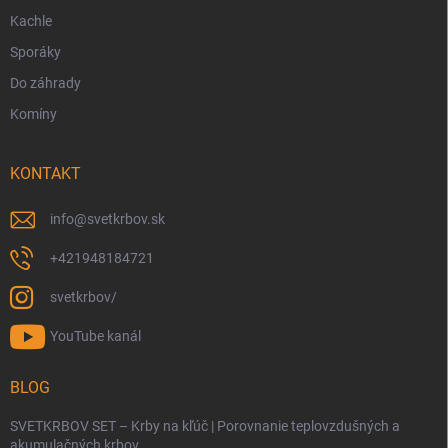
Kachle
Sporáky
Do záhrady
Komíny
KONTAKT
info
@
svetkrbov.sk
+421948184721
svetkrbov/
YouTube kanál
BLOG
SVETKRBOV SET – Krby na kľúč | Porovnanie teplovzdušných a
akumulačných krbov