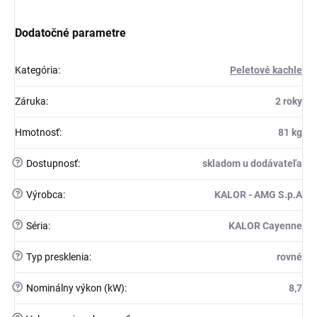
Dodatočné parametre
Kategória
:
Peletové kachle
Záruka
:
2 roky
Hmotnosť
:
81 kg
?
Dostupnosť
:
skladom u dodávateľa
?
Výrobca
:
KALOR - AMG S.p.A
?
Séria
:
KALOR Cayenne
?
Typ presklenia
:
rovné
?
Nominálny výkon (kW)
:
8,7