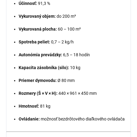
Účinnosť:
91,3 %
Vykurovaný objem:
do 200 m³
Vykurovaná plocha:
60 – 100 m²
Spotreba peliet:
0,7 – 2 kg/h
Autonómia prevádzky:
6,5 – 18 hodín
Kapacita zásobníka (silo):
10 kg
Priemer dymovodu:
Ø 80 mm
Rozmery (Š × V × H):
440 × 961 × 450 mm
Hmotnosť:
81 kg
Ovládanie:
možnosť bezdrôtového diaľkového ovládača