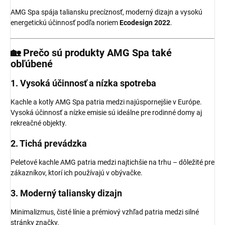
AMG Spa spája taliansku precíznosť, moderný dizajn a vysokú
energetickú účinnosť podľa noriem
Ecodesign 2022
.
🏡 Prečo sú produkty AMG Spa také
obľúbené
1.
Vysoká účinnosť a nízka spotreba
Kachle a kotly AMG Spa patria medzi najúspornejšie v Európe.
Vysoká účinnosť a nízke emisie sú ideálne pre rodinné domy aj
rekreačné objekty.
2.
Tichá prevádzka
Peletové kachle AMG patria medzi najtichšie na trhu – dôležité pre
zákazníkov, ktorí ich používajú v obývačke.
3.
Moderný taliansky dizajn
Minimalizmus, čisté línie a prémiový vzhľad patria medzi silné
stránky značky.