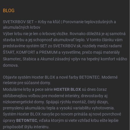
BLOG
SVETKRBOV SET – Krby na kľúč | Porovnanie teplovzdušných a
akumulačných krbov
Výber krbu nie je len o krbovej vložke. Rovnako dôležitá je aj samotná
stavba krbu a jej schopnosť akumulovať teplo. V tomto článku vám
predstavíme systém SET zo SVETKRBOV.sk, rozdiely medzi radami
ŠTART
,
KOMFORT
a
PREMIUM
a vysvetlíme, prečo majú materiály
Skamotec
,
Stabica
a
Akumol
zásadný vplyv na tepelný komfort vášho
domova.
Objavte systém Hoxter BLOX a nové farby BETONTEC. Moderné
riešenie pre súčasné domy.
Modulárne krby a pece série
HOXTER BLOX
sú dnes čoraz
obľúbenejšou voľbou pre moderné interiéry, drevostavby aj
nízkoenergetické domy. Spájajú rýchlu montáž, čistý dizajn,
premyslenú akumuláciu tepla a vysokú variabilitu vyhotovenia.
Systém Hoxter BLOX navyše po novom prináša aj nové povrchové
úpravy
BETONTEC
, vďaka ktorým si viete vzhľad krbu ešte lepšie
prispôsobiť štýlu interiéru.