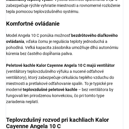
zabezpečuje rýchle vyhriatie miestnosti a rovnomerné rozloženie
tepla pomocou teplovzdušného systému.
Komfortné ovládanie
Model Angela 10 C ponúka možnosť
bezdrôtového diaľkového
ovládania
, vďaka čomu je regulácia teploty jednoduchá a
pohodlná. Veľká kapacita zásobníka umožňuje dlhú autonómiu
kúrenia bez častého dopĺňania paliva.
Peletové kachle
Kalor Cayenne Angela 10
C majú ventilátor
(ventilátory teplovzdušného výfuku a nucené odťahové
ventilátory), ktorý zabezpečuje cirkuláciu teplého vzduchu do
miestnosti a pretlakové odťahovanie spalín. To je typické pre
moderné
teplovzdušné peletové kachle
– bez ventilátora by
fungovali len prirodzenou konvekciou, čo pri tomto type
zariadenia neplatí.
Teplovzdušný rozvod pri kachliach Kalor
Cayenne Angela 10 C