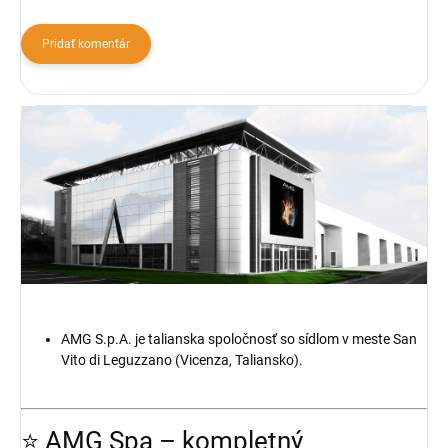
Pridať komentár
AMG S.p.A. je talianska spoločnosť so sídlom v meste San
Vito di Leguzzano (Vicenza, Taliansko).
⭐ AMG Spa – kompletný