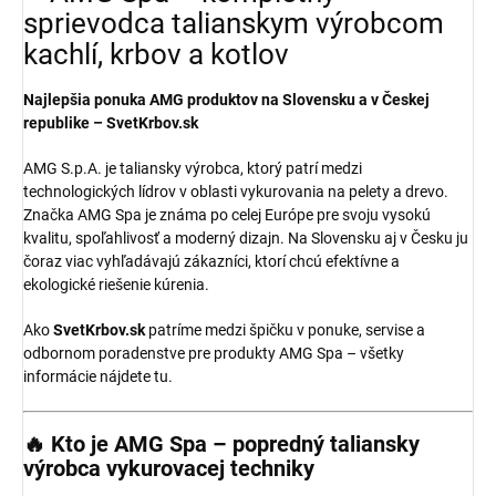
sprievodca talianskym výrobcom
kachlí, krbov a kotlov
Najlepšia ponuka AMG produktov na Slovensku a v Českej
republike – SvetKrbov.sk
AMG S.p.A. je taliansky výrobca, ktorý patrí medzi
technologických lídrov v oblasti vykurovania na pelety a drevo.
Značka AMG Spa je známa po celej Európe pre svoju vysokú
kvalitu, spoľahlivosť a moderný dizajn. Na Slovensku aj v Česku ju
čoraz viac vyhľadávajú zákazníci, ktorí chcú efektívne a
ekologické riešenie kúrenia.
Ako
SvetKrbov.sk
patríme medzi špičku v ponuke, servise a
odbornom poradenstve pre produkty AMG Spa – všetky
informácie nájdete tu.
🔥 Kto je AMG Spa – popredný taliansky
výrobca vykurovacej techniky