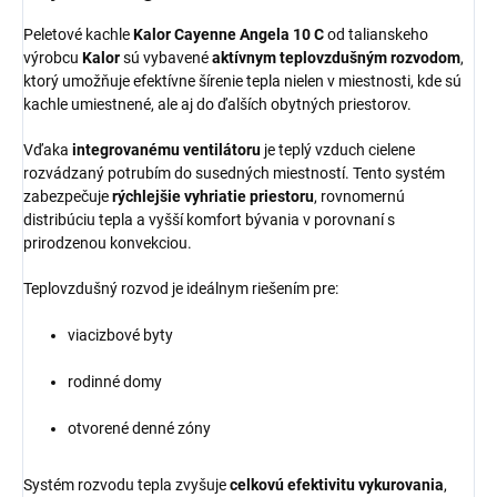
Peletové kachle
Kalor Cayenne Angela 10 C
od talianskeho
výrobcu
Kalor
sú vybavené
aktívnym teplovzdušným rozvodom
,
ktorý umožňuje efektívne šírenie tepla nielen v miestnosti, kde sú
kachle umiestnené, ale aj do ďalších obytných priestorov.
Vďaka
integrovanému ventilátoru
je teplý vzduch cielene
rozvádzaný potrubím do susedných miestností. Tento systém
zabezpečuje
rýchlejšie vyhriatie priestoru
, rovnomernú
distribúciu tepla a vyšší komfort bývania v porovnaní s
prirodzenou konvekciou.
Teplovzdušný rozvod je ideálnym riešením pre:
viacizbové byty
rodinné domy
otvorené denné zóny
Systém rozvodu tepla zvyšuje
celkovú efektivitu vykurovania
,