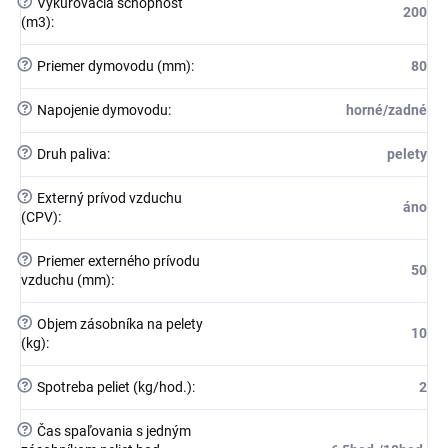
?
Vykurovacia schopnosť
200
(m3)
:
?
Priemer dymovodu (mm)
:
80
?
Napojenie dymovodu
:
horné/zadné
?
Druh paliva
:
pelety
?
Externý prívod vzduchu
áno
(CPV)
:
?
Priemer externého prívodu
50
vzduchu (mm)
:
?
Objem zásobníka na pelety
10
(kg)
:
?
Spotreba peliet (kg/hod.)
:
2
?
Čas spaľovania s jedným