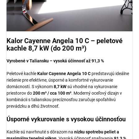
Kalor Cayenne Angela 10 C – peletové
kachle 8,7 kW (do 200 m³)
Vyrobené v Taliansku – vysoká účinnosť až 91,3 %
Peletové kachle
Kalor Cayenne Angela 10 C
predstavujú ideálne
riešenie pre efektívne, úsporné a komfortné vykurovanie
domácností. S výkonom
8,7 kW
sú vhodné na vykurovanie
priestorov do
200 m³ / cca 100 m²
. Moderný oceľový dizajn v
kombinácii s talianskou precíznosťou zaručuje spoľahlivú
prevádzku a dlhú životnosť.
Úsporné vykurovanie s vysokou účinnosťou
Kachle sú navrhnuté s dôrazom na
nízku spotrebu peliet a
maximálny tepelný výkon
. Vysoká účinnosť spaľovania
91,3 %