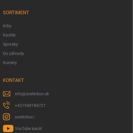
t
i
SORTIMENT
e
Krby
Kachle
Sporáky
Do záhrady
Komíny
KONTAKT
info
@
svetkrbov.sk
+421948184721
svetkrbov/
YouTube kanál