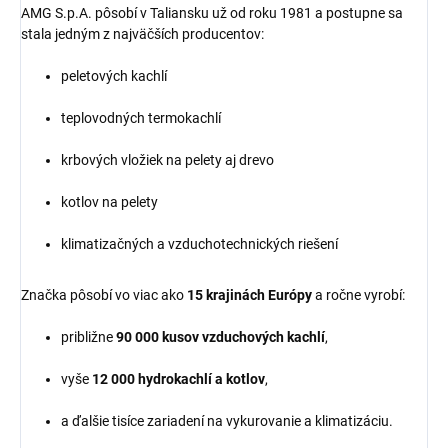
AMG S.p.A. pôsobí v Taliansku už od roku 1981 a postupne sa
stala jedným z najväčších producentov:
peletových kachlí
teplovodných termokachlí
krbových vložiek na pelety aj drevo
kotlov na pelety
klimatizačných a vzduchotechnických riešení
Značka pôsobí vo viac ako
15 krajinách Európy
a ročne vyrobí:
približne
90 000 kusov vzduchových kachlí
,
vyše
12 000 hydrokachlí a kotlov
,
a ďalšie tisíce zariadení na vykurovanie a klimatizáciu.