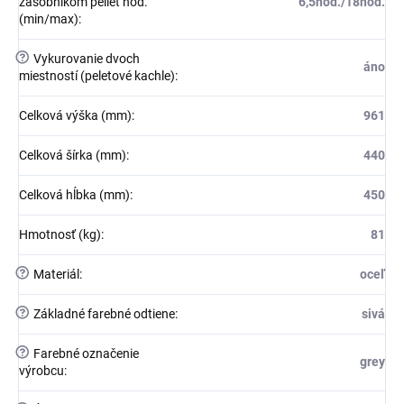
zásobníkom peliet hod.
6,5hod./18hod.
(min/max)
:
?
Vykurovanie dvoch
áno
miestností (peletové kachle)
:
Celková výška (mm)
:
961
Celková šírka (mm)
:
440
Celková hĺbka (mm)
:
450
Hmotnosť (kg)
:
81
?
Materiál
:
oceľ
?
Základné farebné odtiene
:
sivá
?
Farebné označenie
grey
výrobcu
: