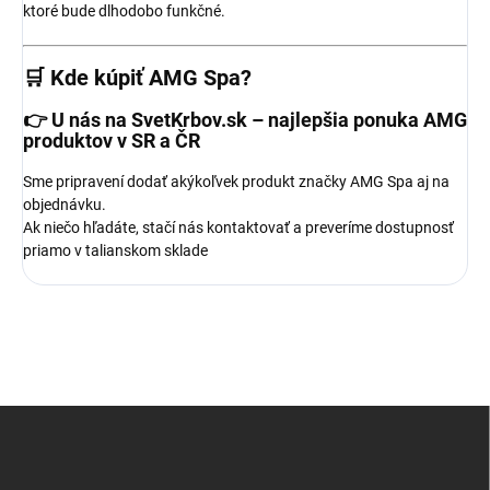
ktoré bude dlhodobo funkčné.
🛒 Kde kúpiť AMG Spa?
👉 U nás na
SvetKrbov.sk
– najlepšia ponuka AMG
produktov v SR a ČR
Sme pripravení dodať akýkoľvek produkt značky AMG Spa aj na
objednávku.
Ak niečo hľadáte, stačí nás kontaktovať a preveríme dostupnosť
priamo v talianskom sklade
Z
á
p
ä