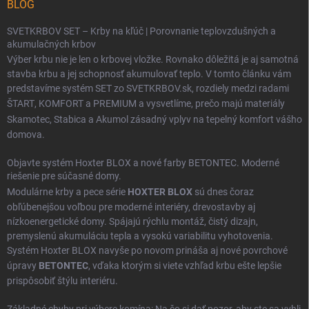
BLOG
SVETKRBOV SET – Krby na kľúč | Porovnanie teplovzdušných a
akumulačných krbov
Výber krbu nie je len o krbovej vložke. Rovnako dôležitá je aj samotná
stavba krbu a jej schopnosť akumulovať teplo. V tomto článku vám
predstavíme systém SET zo SVETKRBOV.sk, rozdiely medzi radami
ŠTART
,
KOMFORT
a
PREMIUM
a vysvetlíme, prečo majú materiály
Skamotec
,
Stabica
a
Akumol
zásadný vplyv na tepelný komfort vášho
domova.
Objavte systém Hoxter BLOX a nové farby BETONTEC. Moderné
riešenie pre súčasné domy.
Modulárne krby a pece série
HOXTER BLOX
sú dnes čoraz
obľúbenejšou voľbou pre moderné interiéry, drevostavby aj
nízkoenergetické domy. Spájajú rýchlu montáž, čistý dizajn,
premyslenú akumuláciu tepla a vysokú variabilitu vyhotovenia.
Systém Hoxter BLOX navyše po novom prináša aj nové povrchové
úpravy
BETONTEC
, vďaka ktorým si viete vzhľad krbu ešte lepšie
prispôsobiť štýlu interiéru.
Základné chyby pri výbere komína: Na čo si dať pozor, aby ste sa vyhli