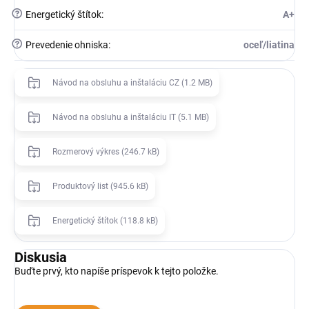
?
Energetický štítok
:
A+
?
Prevedenie ohniska
:
oceľ/liatina
Návod na obsluhu a inštaláciu CZ (1.2 MB)
Návod na obsluhu a inštaláciu IT (5.1 MB)
Rozmerový výkres (246.7 kB)
Produktový list (945.6 kB)
Energetický štítok (118.8 kB)
Diskusia
Buďte prvý, kto napíše príspevok k tejto položke.