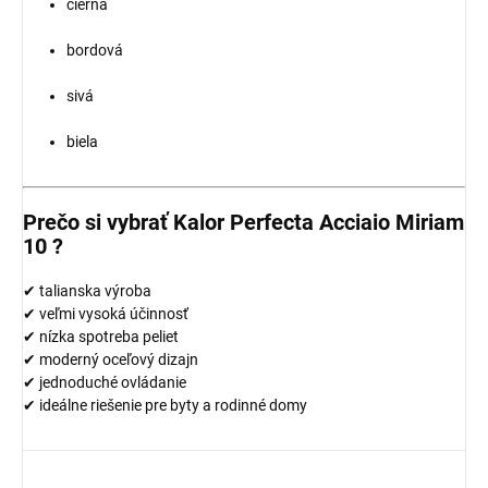
čierna
bordová
sivá
biela
Prečo si vybrať Kalor Perfecta Acciaio Miriam
10 ?
✔ talianska výroba
✔ veľmi vysoká účinnosť
✔ nízka spotreba peliet
✔ moderný oceľový dizajn
✔ jednoduché ovládanie
✔ ideálne riešenie pre byty a rodinné domy