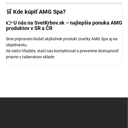
🛒 Kde kúpiť AMG Spa?
👉 U nás na
SvetKrbov.sk
– najlepšia ponuka AMG
produktov v SR a ČR
Sme pripravení dodať akýkoľvek produkt značky AMG Spa aj na
objednávku.
Ak niečo hľadáte, stačí nás kontaktovať a preveríme dostupnosť
priamo v talianskom sklade
Z
á
p
ä
t