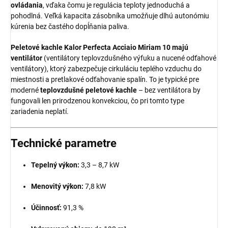
ovládania
, vďaka čomu je regulácia teploty jednoduchá a
pohodlná. Veľká kapacita zásobníka umožňuje dlhú autonómiu
kúrenia bez častého dopĺňania paliva.
Peletové kachle Kalor Perfecta Acciaio Miriam 10 majú
ventilátor
(ventilátory teplovzdušného výfuku a nucené odťahové
ventilátory), ktorý zabezpečuje cirkuláciu teplého vzduchu do
miestnosti a pretlakové odťahovanie spalín. To je typické pre
moderné
teplovzdušné peletové kachle
– bez ventilátora by
fungovali len prirodzenou konvekciou, čo pri tomto type
zariadenia neplatí.
Technické parametre
Tepelný výkon:
3,3 – 8,7 kW
Menovitý výkon:
7,8 kW
Účinnosť:
91,3 %