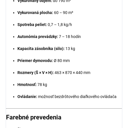
Vykurovaný objem:
do 190 m³
Vykurovaná plocha:
60 – 90 m²
Spotreba peliet:
0,7 – 1,8 kg/h
Autonómia prevádzky:
7 – 18 hodín
Kapacita zásobníka (silo):
13 kg
Priemer dymovodu:
Ø 80 mm
Rozmery (Š × V × H):
463 × 870 × 440 mm
Hmotnosť:
78 kg
Ovládanie:
možnosť bezdrôtového diaľkového ovládača
Farebné prevedenia