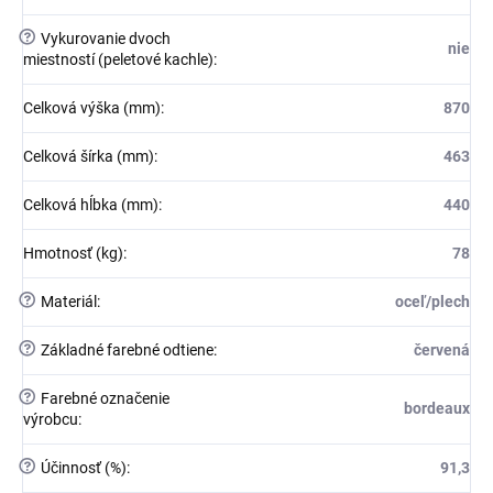
?
Vykurovanie dvoch
nie
miestností (peletové kachle)
:
Celková výška (mm)
:
870
Celková šírka (mm)
:
463
Celková hĺbka (mm)
:
440
Hmotnosť (kg)
:
78
?
Materiál
:
oceľ/plech
?
Základné farebné odtiene
:
červená
?
Farebné označenie
bordeaux
výrobcu
:
?
Účinnosť (%)
:
91,3