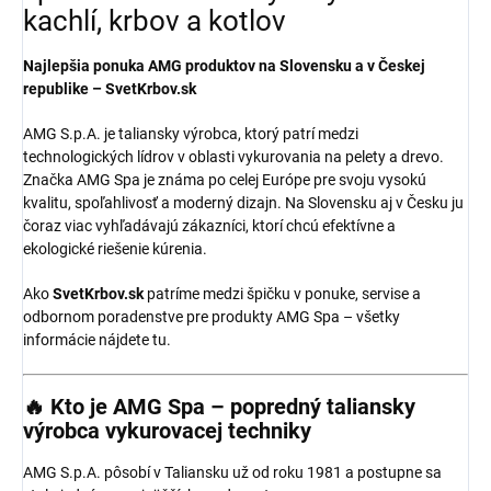
kachlí, krbov a kotlov
Najlepšia ponuka AMG produktov na Slovensku a v Českej
republike – SvetKrbov.sk
AMG S.p.A. je taliansky výrobca, ktorý patrí medzi
technologických lídrov v oblasti vykurovania na pelety a drevo.
Značka AMG Spa je známa po celej Európe pre svoju vysokú
kvalitu, spoľahlivosť a moderný dizajn. Na Slovensku aj v Česku ju
čoraz viac vyhľadávajú zákazníci, ktorí chcú efektívne a
ekologické riešenie kúrenia.
Ako
SvetKrbov.sk
patríme medzi špičku v ponuke, servise a
odbornom poradenstve pre produkty AMG Spa – všetky
informácie nájdete tu.
🔥 Kto je AMG Spa – popredný taliansky
výrobca vykurovacej techniky
AMG S.p.A. pôsobí v Taliansku už od roku 1981 a postupne sa