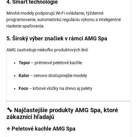
4.
Smart technológie
Mnohé modely podporujú Wi-Fi ovládanie, týždenné
programovanie, automatickú reguláciu výkonu a inteligentné
riadenie spaľovania.
5.
Široký výber značiek v rámci AMG Spa
AMG zastrešuje niekoľko produktových línií:
Tepor
– prémiové peletové kachle
Kalor
– cenovo dostupnejšie modely
Foco
– krbové vložky na drevo aj pelety
🔧 Najčastejšie produkty AMG Spa, ktoré
zákazníci hľadajú
⭐
Peletové kachle AMG Spa