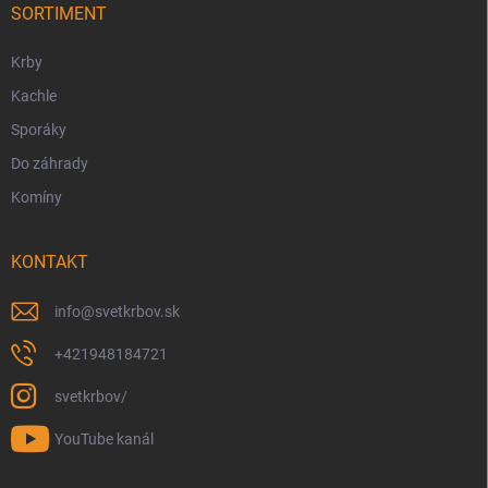
i
SORTIMENT
e
Krby
Kachle
Sporáky
Do záhrady
Komíny
KONTAKT
info
@
svetkrbov.sk
+421948184721
svetkrbov/
YouTube kanál