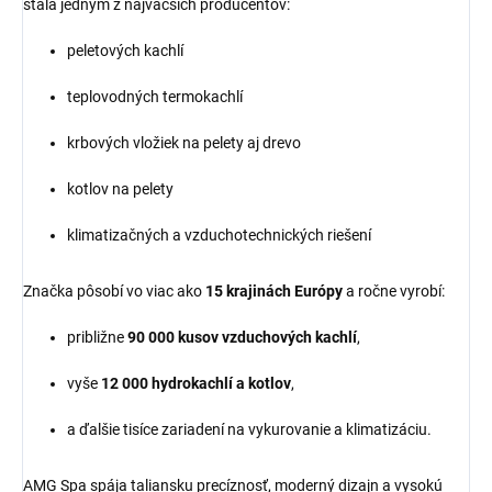
stala jedným z najväčších producentov:
peletových kachlí
teplovodných termokachlí
krbových vložiek na pelety aj drevo
kotlov na pelety
klimatizačných a vzduchotechnických riešení
Značka pôsobí vo viac ako
15 krajinách Európy
a ročne vyrobí:
približne
90 000 kusov vzduchových kachlí
,
vyše
12 000 hydrokachlí a kotlov
,
a ďalšie tisíce zariadení na vykurovanie a klimatizáciu.
AMG Spa spája taliansku precíznosť, moderný dizajn a vysokú