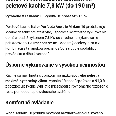
peletové kachle 7,8 kW (do 190 m³)
Vyrobené v Taliansku – vysoká účinnosť až 91,3 %
Peletové kachle
Kalor Perfecta Acciaio Miriam 10
predstavujú
ideálne riešenie pre efektívne, úsporné a komfortné vykurovanie
domácností. S výkonom
7,8 kW
sú vhodné na vykurovanie
priestorov do
190 m³ / cca 95 m²
. Moderný oceľový dizajn v
kombinácii s talianskou precíznosťou zaručuje spoľahlivú
prevádzku a dlhú životnosť.
Úsporné vykurovanie s vysokou účinnosťou
Kachle sú navrhnuté s dôrazom na
nízku spotrebu peliet a
maximálny tepelný výkon
. Vysoká účinnosť spaľovania
91,3 %
zabezpečuje rýchle vyhriatie miestnosti a rovnomerné rozloženie
tepla pomocou teplovzdušného systému.
Komfortné ovládanie
Model Miriam 10 ponúka možnosť
bezdrôtového diaľkového