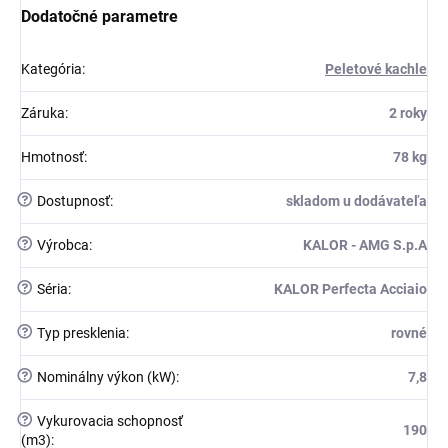
Dodatočné parametre
Kategória
:
Peletové kachle
Záruka
:
2 roky
Hmotnosť
:
78 kg
?
Dostupnosť
:
skladom u dodávateľa
?
Výrobca
:
KALOR - AMG S.p.A
?
Séria
:
KALOR Perfecta Acciaio
?
Typ presklenia
:
rovné
?
Nominálny výkon (kW)
:
7,8
?
Vykurovacia schopnosť
190
(m3)
: