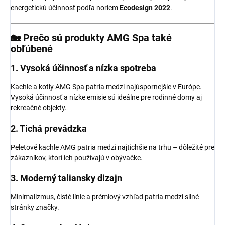
energetickú účinnosť podľa noriem
Ecodesign 2022
.
🏡 Prečo sú produkty AMG Spa také
obľúbené
1.
Vysoká účinnosť a nízka spotreba
Kachle a kotly AMG Spa patria medzi najúspornejšie v Európe.
Vysoká účinnosť a nízke emisie sú ideálne pre rodinné domy aj
rekreačné objekty.
2.
Tichá prevádzka
Peletové kachle AMG patria medzi najtichšie na trhu – dôležité pre
zákazníkov, ktorí ich používajú v obývačke.
3.
Moderný taliansky dizajn
Minimalizmus, čisté línie a prémiový vzhľad patria medzi silné
stránky značky.