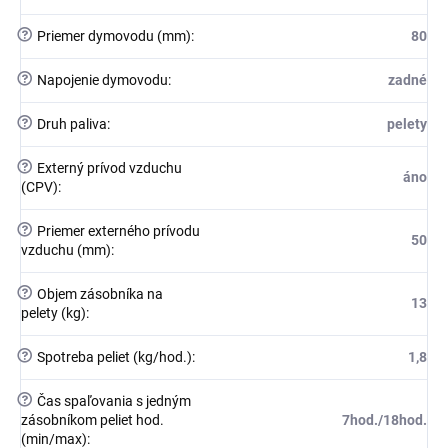
?
Priemer dymovodu (mm)
:
80
?
Napojenie dymovodu
:
zadné
?
Druh paliva
:
pelety
?
Externý prívod vzduchu
áno
(CPV)
:
?
Priemer externého prívodu
50
vzduchu (mm)
:
?
Objem zásobníka na
13
pelety (kg)
:
?
Spotreba peliet (kg/hod.)
:
1,8
?
Čas spaľovania s jedným
zásobníkom peliet hod.
7hod./18hod.
(min/max)
: