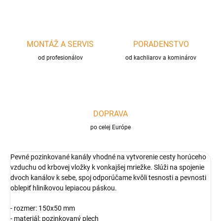
MONTÁŽ A SERVIS
PORADENSTVO
od profesionálov
od kachliarov a kominárov
DOPRAVA
po celej Európe
Pevné pozinkované kanály vhodné na vytvorenie cesty horúceho
vzduchu od krbovej vložky k vonkajšej mriežke. Slúži na spojenie
dvoch kanálov k sebe, spoj odporúčame kvôli tesnosti a pevnosti
oblepiť hliníkovou lepiacou páskou.
- rozmer: 150x50 mm
- materiál: pozinkovaný plech