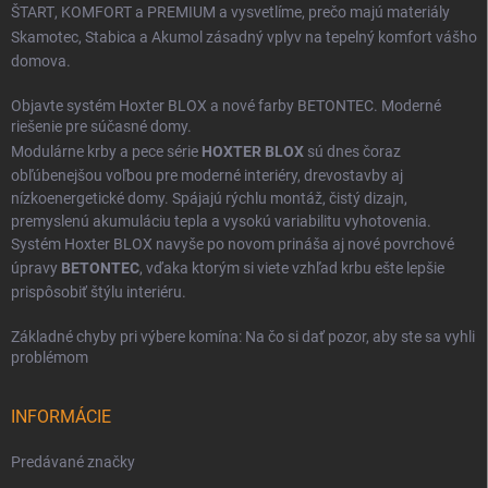
ŠTART
,
KOMFORT
a
PREMIUM
a vysvetlíme, prečo majú materiály
Skamotec
,
Stabica
a
Akumol
zásadný vplyv na tepelný komfort vášho
domova.
Objavte systém Hoxter BLOX a nové farby BETONTEC. Moderné
riešenie pre súčasné domy.
Modulárne krby a pece série
HOXTER BLOX
sú dnes čoraz
obľúbenejšou voľbou pre moderné interiéry, drevostavby aj
nízkoenergetické domy. Spájajú rýchlu montáž, čistý dizajn,
premyslenú akumuláciu tepla a vysokú variabilitu vyhotovenia.
Systém Hoxter BLOX navyše po novom prináša aj nové povrchové
úpravy
BETONTEC
, vďaka ktorým si viete vzhľad krbu ešte lepšie
prispôsobiť štýlu interiéru.
Základné chyby pri výbere komína: Na čo si dať pozor, aby ste sa vyhli
problémom
INFORMÁCIE
Predávané značky