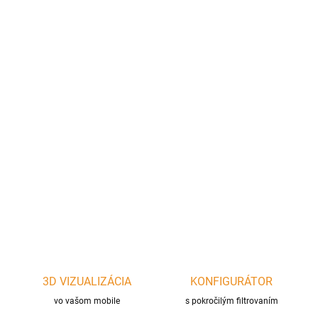
cena:
−
+
Pridať do košíka
Vzduchový 90 stupňový kanál do systému hranatých
teplovzdušných rozvodov 150x50mm, vhodný aj pre prívod
vzduchu ku krbu.
DETAILNÉ INFORMÁCIE
OPÝTAŤ SA
STRÁŽIŤ
3D VIZUALIZÁCIA
KONFIGURÁTOR
vo vašom mobile
s pokročilým filtrovaním