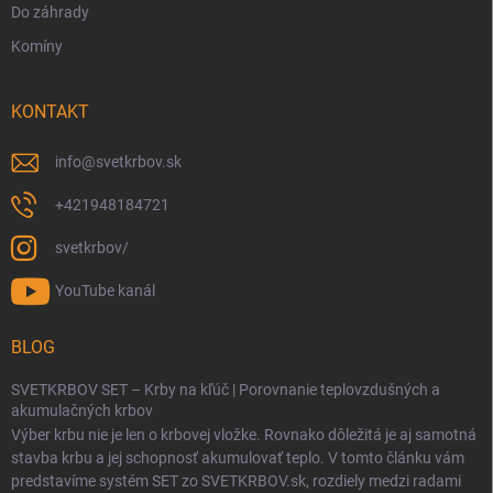
Do záhrady
Komíny
KONTAKT
info
@
svetkrbov.sk
+421948184721
svetkrbov/
YouTube kanál
BLOG
SVETKRBOV SET – Krby na kľúč | Porovnanie teplovzdušných a
akumulačných krbov
Výber krbu nie je len o krbovej vložke. Rovnako dôležitá je aj samotná
stavba krbu a jej schopnosť akumulovať teplo. V tomto článku vám
predstavíme systém SET zo SVETKRBOV.sk, rozdiely medzi radami