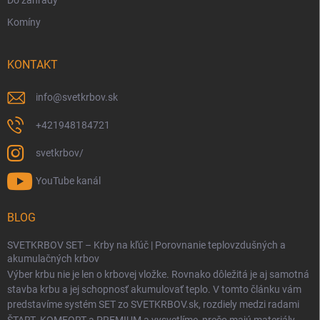
Do záhrady
Komíny
KONTAKT
info
@
svetkrbov.sk
+421948184721
svetkrbov/
YouTube kanál
BLOG
SVETKRBOV SET – Krby na kľúč | Porovnanie teplovzdušných a
akumulačných krbov
Výber krbu nie je len o krbovej vložke. Rovnako dôležitá je aj samotná
stavba krbu a jej schopnosť akumulovať teplo. V tomto článku vám
predstavíme systém SET zo SVETKRBOV.sk, rozdiely medzi radami