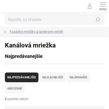
Prejsť
na
obsah
Hľadať
Fasádne mriežky a tanierové ventily
Kanálová mriežka
Najpredávanejšie
R
a
NAJPREDÁVANEJŠIE
NAJLACNEJŠIE
NAJDRAHŠIE
d
e
ABECEDNE
n
i
8
položiek celkom
e
p