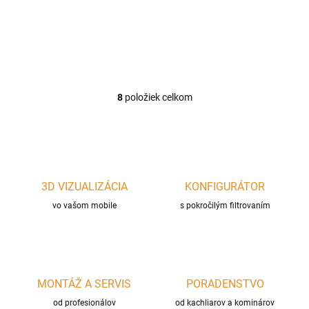
hranatých teplovzdušných
hranatých teplovzdušných
rozvodov 200x90mm, vhodná
rozvodov 150x50mm, vhodná
pre prívod vzduchu ku krbu.
pre prívod vzduchu ku krbu.
8
položiek celkom
O
v
l
á
d
a
c
3D VIZUALIZÁCIA
KONFIGURÁTOR
i
vo vašom mobile
e
s pokročilým filtrovaním
p
r
v
k
y
MONTÁŽ A SERVIS
PORADENSTVO
v
ý
od profesionálov
od kachliarov a kominárov