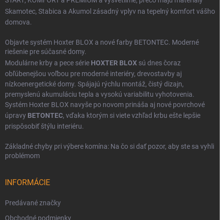
ŠTART
,
KOMFORT
a
PREMIUM
a vysvetlíme, prečo majú materiály
Skamotec
,
Stabica
a
Akumol
zásadný vplyv na tepelný komfort vášho
domova.
Objavte systém Hoxter BLOX a nové farby BETONTEC. Moderné
riešenie pre súčasné domy.
Modulárne krby a pece série
HOXTER BLOX
sú dnes čoraz
obľúbenejšou voľbou pre moderné interiéry, drevostavby aj
nízkoenergetické domy. Spájajú rýchlu montáž, čistý dizajn,
premyslenú akumuláciu tepla a vysokú variabilitu vyhotovenia.
Systém Hoxter BLOX navyše po novom prináša aj nové povrchové
úpravy
BETONTEC
, vďaka ktorým si viete vzhľad krbu ešte lepšie
prispôsobiť štýlu interiéru.
Základné chyby pri výbere komína: Na čo si dať pozor, aby ste sa vyhli
problémom
INFORMÁCIE
Predávané značky
Obchodné podmienky