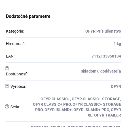
Dodatočné parametre
Kategória
:
OFYR Príslušenstvo
Hmotnosť
:
1 kg
EAN
:
7112133958134
?
skladom u dodávateľa
Dostupnosť
:
?
Výrobca
:
OFYR
OFYR CLASSIC+, OFYR CLASSIC+ STORAGE,
OFYR CLASSIC+ PRO, OFYR CLASSIC+ STORAGE
?
Séria
:
PRO, OFYR ISLAND+, OFYR ISLAND+ PRO, OFYR
XL, OFYR TRAILER