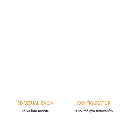
cena:
−
+
Pridať do košíka
OFYR Knife and Fork Set – nerezový nôž a vidlička s
ergonomickou rukoväťou POM. Perfektné na porciovanie mäsa a
zeleniny pri grilovaní OFYR.
DETAILNÉ INFORMÁCIE
OPÝTAŤ SA
STRÁŽIŤ
3D VIZUALIZÁCIA
KONFIGURÁTOR
vo vašom mobile
s pokročilým filtrovaním