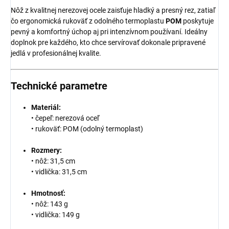
Nôž z kvalitnej nerezovej ocele zaisťuje hladký a presný rez, zatiaľ
čo ergonomická rukoväť z odolného termoplastu
POM
poskytuje
pevný a komfortný úchop aj pri intenzívnom používaní. Ideálny
doplnok pre každého, kto chce servírovať dokonale pripravené
jedlá v profesionálnej kvalite.
Technické parametre
Materiál:
• čepeľ: nerezová oceľ
• rukoväť: POM (odolný termoplast)
Rozmery:
• nôž: 31,5 cm
• vidlička: 31,5 cm
Hmotnosť:
• nôž: 143 g
• vidlička: 149 g