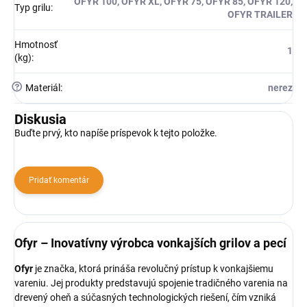
OFYR 100, OFYR XL, OFYR 75, OFYR 85, OFYR 120,
Typ grilu
:
OFYR TRAILER
Hmotnosť
1
(kg)
:
?
Materiál
:
nerez
Diskusia
Buďte prvý, kto napíše príspevok k tejto položke.
Pridať komentár
Ofyr – Inovatívny výrobca vonkajších grilov a pecí
Ofyr
je značka, ktorá prináša revolučný prístup k vonkajšiemu
vareniu. Jej produkty predstavujú spojenie tradičného varenia na
drevený oheň a súčasných technologických riešení, čím vzniká