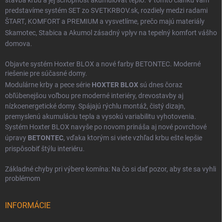
stavba krbu a jej schopnosť akumulovať teplo. V tomto článku vám
predstavíme systém SET zo SVETKRBOV.sk, rozdiely medzi radami
ŠTART
,
KOMFORT
a
PREMIUM
a vysvetlíme, prečo majú materiály
Skamotec
,
Stabica
a
Akumol
zásadný vplyv na tepelný komfort vášho
domova.
Objavte systém Hoxter BLOX a nové farby BETONTEC. Moderné
riešenie pre súčasné domy.
Modulárne krby a pece série
HOXTER BLOX
sú dnes čoraz
obľúbenejšou voľbou pre moderné interiéry, drevostavby aj
nízkoenergetické domy. Spájajú rýchlu montáž, čistý dizajn,
premyslenú akumuláciu tepla a vysokú variabilitu vyhotovenia.
Systém Hoxter BLOX navyše po novom prináša aj nové povrchové
úpravy
BETONTEC
, vďaka ktorým si viete vzhľad krbu ešte lepšie
prispôsobiť štýlu interiéru.
Základné chyby pri výbere komína: Na čo si dať pozor, aby ste sa vyhli
problémom
INFORMÁCIE