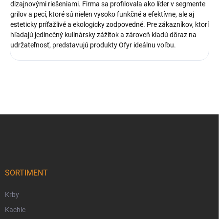
dizajnovými riešeniami. Firma sa profilovala ako líder v segmente
grilov a pecí, ktoré sú nielen vysoko funkčné a efektívne, ale aj
esteticky príťažlivé a ekologicky zodpovedné. Pre zákazníkov, ktorí
hľadajú jedinečný kulinársky zážitok a zároveň kladú dôraz na
udržateľnosť, predstavujú produkty Ofyr ideálnu voľbu.
Z
á
p
ä
t
i
SORTIMENT
e
Krby
Kachle