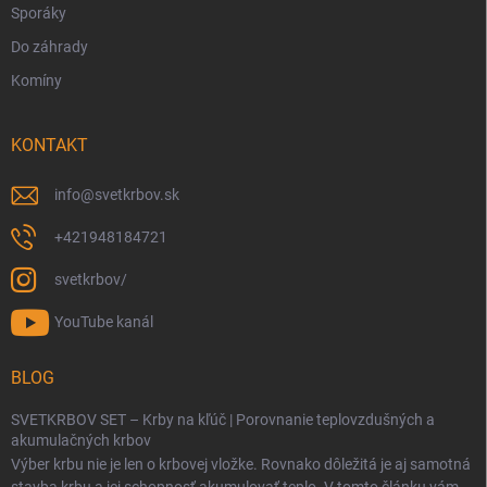
Sporáky
Do záhrady
Komíny
KONTAKT
info
@
svetkrbov.sk
+421948184721
svetkrbov/
YouTube kanál
BLOG
SVETKRBOV SET – Krby na kľúč | Porovnanie teplovzdušných a
akumulačných krbov
Výber krbu nie je len o krbovej vložke. Rovnako dôležitá je aj samotná