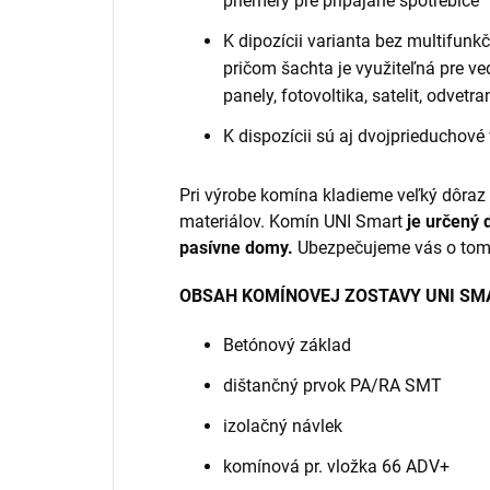
priemery pre pripájané spotrebiče
K dipozícii varianta bez multifunk
pričom šachta je využiteľná pre ve
panely, fotovoltika, satelit, odvetra
K dispozícii sú aj dvojprieduchové
Pri výrobe komína kladieme veľký dôraz n
materiálov. Komín UNI Smart
je určený 
pasívne domy.
Ubezpečujeme vás o tom
OBSAH KOMÍNOVEJ ZOSTAVY UNI SM
Betónový základ
dištančný prvok PA/RA SMT
izolačný návlek
komínová pr. vložka 66 ADV+