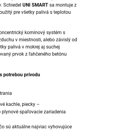
v. Schiedel
UNI SMART
sa montuje z
žitý pre všetky palivá s teplotou
oncentrický komínový systém s
duchu v miestnosti, alebo závislý od
tky palivá v mokrej aj suchej
ovaný prvok z ľahčeného betónu
 s potrebou prívodu
trania
ové kachle, piecky –
o plynové spaľovacie zariadenia
čo sú aktuálne najviac vyhovujúce