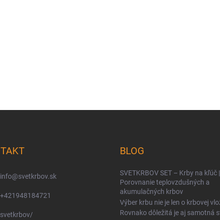
TAKT
BLOG
SVETKRBOV SET – Krby na kľúč |
info
@
svetkrbov.sk
Porovnanie teplovzdušných a
akumulačných krbov
+421948184721
Výber krbu nie je len o krbovej vlo
Rovnako dôležitá je aj samotná 
svetkrbov/