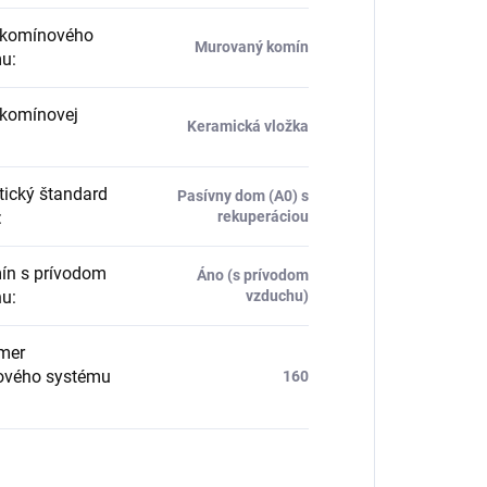
komínového
Murovaný komín
mu
:
komínovej
Keramická vložka
tický štandard
Pasívny dom (A0) s
:
rekuperáciou
n s prívodom
Áno (s prívodom
hu
:
vzduchu)
mer
ového systému
160