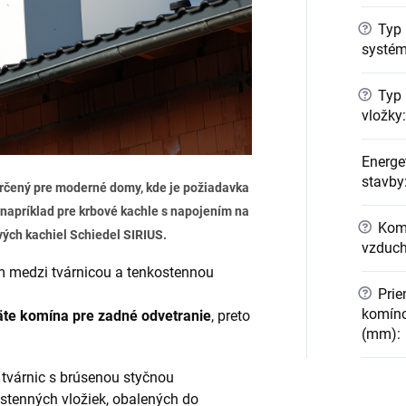
?
Typ 
systé
?
Typ 
vložky
:
Energe
stavby
rčený pre moderné domy
, kde je požiadavka
 napríklad
pre krbové kachle s napojením na
?
Komí
vých kachiel Schiedel SIRIUS.
vzduc
om medzi tvárnicou a tenkostennou
?
Prie
komín
te komína pre zadné odvetranie
, preto
(mm)
:
tvárnic s brúsenou styčnou
ostenných vložiek, obalených do