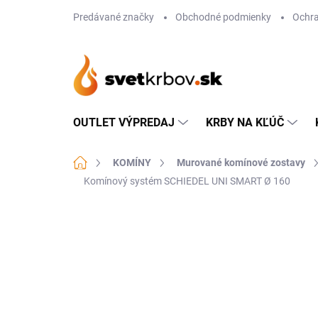
Prejsť
Predávané značky
Obchodné podmienky
Ochra
na
obsah
OUTLET VÝPREDAJ
KRBY NA KĽÚČ
Domov
KOMÍNY
Murované komínové zostavy
Komínový systém SCHIEDEL UNI SMART Ø 160
Neohodnotené
Podrobnosti hodn
AKCIA