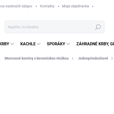
na osobných údajov
Kontakty
Moja objednávka
Hľadať
KRBY
KACHLE
SPORÁKY
ZÁHRADNÉ KRBY, GR
Murované komíny s keramickou vložkou
Jednoprieduchové
otenia
ZNAČKA:
SCHIEDEL
od 1 853,44 €
od
979,46 €
bez DPH