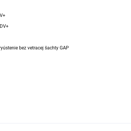
DV+
ADV+
vyústenie bez vetracej šachty GAP