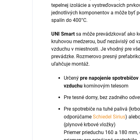
tepelnej izolácie a vystreďovacích prvko
jednotlivých komponentov a môže byť pou
spalín do 400°C.
UNI Smart
sa môže prevádzkovať ako k
kruhovou medzerou, buď nezávislý od vz
vzduchu v miestnosti. Je vhodný pre vše
prevádzke. Rozmerovo presný prefabrik
uľahčuje montáž.
Určený
pre napojenie spotrebičov
vzduchu
komínovým telesom
Pre tesné domy, bez zadného odve
Pre spotrebiče na tuhé palivá (krb
odporúčame
Schiedel Sirius
) aleb
(plynové krbové vložky)
Priemer prieduchu 160 a 180 mm, 