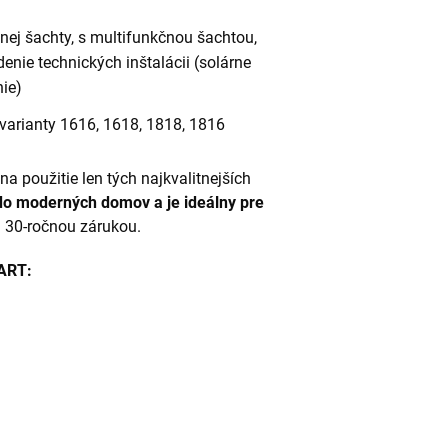
čnej šachty, s multifunkčnou šachtou,
denie technických inštalácii (solárne
nie)
 varianty 1616, 1618, 1818, 1816
a použitie len tých najkvalitnejších
do moderných domov a je ideálny pre
 30-ročnou zárukou.
ART: