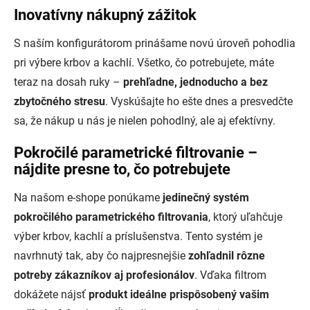
Inovatívny nákupný zážitok
S naším konfigurátorom prinášame novú úroveň pohodlia
pri výbere krbov a kachlí. Všetko, čo potrebujete, máte
teraz na dosah ruky –
prehľadne, jednoducho a bez
zbytočného stresu
. Vyskúšajte ho ešte dnes a presvedčte
sa, že nákup u nás je nielen pohodlný, ale aj efektívny.
Pokročilé parametrické filtrovanie –
nájdite presne to, čo potrebujete
Na našom e-shope ponúkame
jedinečný systém
pokročilého parametrického filtrovania
, ktorý uľahčuje
výber krbov, kachlí a príslušenstva. Tento systém je
navrhnutý tak, aby čo najpresnejšie
zohľadnil rôzne
potreby zákazníkov aj profesionálov
. Vďaka filtrom
dokážete nájsť
produkt ideálne prispôsobený vašim