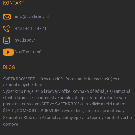
KONTAKT
info
@
svetkrbov.sk
+421948184721
svetkrbov/
YouTube kanál
BLOG
SVETKRBOV SET – Krby na kľúč | Porovnanie teplovzdušných a
akumulačných krbov
Výber krbu nie je len o krbovej vložke. Rovnako dôležitá je aj samotná
stavba krbu a jej schopnosť akumulovať teplo. V tomto článku vám
predstavíme systém SET zo SVETKRBOV.sk, rozdiely medzi radami
ŠTART
,
KOMFORT
a
PREMIUM
a vysvetlíme, prečo majú materiály
Skamotec
,
Stabica
a
Akumol
zásadný vplyv na tepelný komfort vášho
domova.