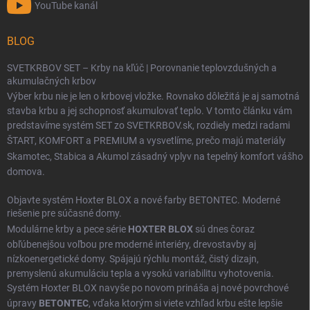
YouTube kanál
BLOG
SVETKRBOV SET – Krby na kľúč | Porovnanie teplovzdušných a
akumulačných krbov
Výber krbu nie je len o krbovej vložke. Rovnako dôležitá je aj samotná
stavba krbu a jej schopnosť akumulovať teplo. V tomto článku vám
predstavíme systém SET zo SVETKRBOV.sk, rozdiely medzi radami
ŠTART
,
KOMFORT
a
PREMIUM
a vysvetlíme, prečo majú materiály
Skamotec
,
Stabica
a
Akumol
zásadný vplyv na tepelný komfort vášho
domova.
Objavte systém Hoxter BLOX a nové farby BETONTEC. Moderné
riešenie pre súčasné domy.
Modulárne krby a pece série
HOXTER BLOX
sú dnes čoraz
obľúbenejšou voľbou pre moderné interiéry, drevostavby aj
nízkoenergetické domy. Spájajú rýchlu montáž, čistý dizajn,
premyslenú akumuláciu tepla a vysokú variabilitu vyhotovenia.
Systém Hoxter BLOX navyše po novom prináša aj nové povrchové
úpravy
BETONTEC
, vďaka ktorým si viete vzhľad krbu ešte lepšie