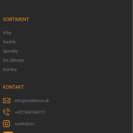
ä
t
i
SORTIMENT
e
Krby
Kachle
Sporáky
Do záhrady
Komíny
KONTAKT
info
@
svetkrbov.sk
+421948184721
svetkrbov/