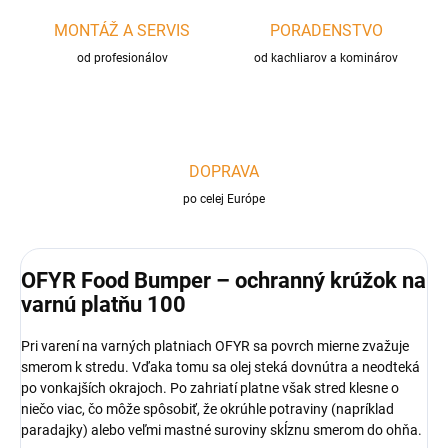
MONTÁŽ A SERVIS
PORADENSTVO
od profesionálov
od kachliarov a kominárov
DOPRAVA
po celej Európe
OFYR Food Bumper – ochranný krúžok na
varnú platňu 100
Pri varení na varných platniach OFYR sa povrch mierne zvažuje
smerom k stredu. Vďaka tomu sa olej steká dovnútra a neodteká
po vonkajších okrajoch. Po zahriatí platne však stred klesne o
niečo viac, čo môže spôsobiť, že okrúhle potraviny (napríklad
paradajky) alebo veľmi mastné suroviny skĺznu smerom do ohňa.