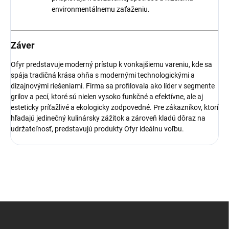
environmentálnemu zaťaženiu.
Záver
Ofyr predstavuje moderný prístup k vonkajšiemu vareniu, kde sa
spája tradičná krása ohňa s modernými technologickými a
dizajnovými riešeniami. Firma sa profilovala ako líder v segmente
grilov a pecí, ktoré sú nielen vysoko funkčné a efektívne, ale aj
esteticky príťažlivé a ekologicky zodpovedné. Pre zákazníkov, ktorí
hľadajú jedinečný kulinársky zážitok a zároveň kladú dôraz na
udržateľnosť, predstavujú produkty Ofyr ideálnu voľbu.
Z
á
p