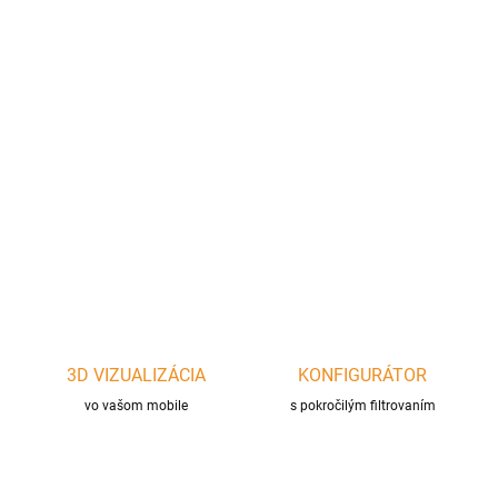
cena:
−
+
Pridať do košíka
OFYR Food Bumper pre modely 100. Oceľový krúžok zabraňuje
pádu potravín do ohňa a uľahčuje čistenie varnej platne.
DETAILNÉ INFORMÁCIE
OPÝTAŤ SA
STRÁŽIŤ
3D VIZUALIZÁCIA
KONFIGURÁTOR
vo vašom mobile
s pokročilým filtrovaním