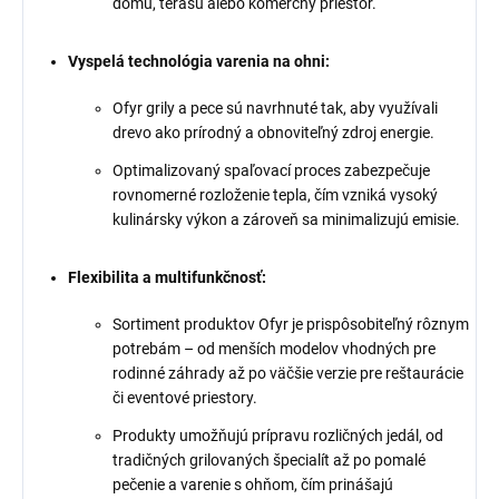
domu, terasu alebo komerčný priestor.
Vyspelá technológia varenia na ohni:
Ofyr grily a pece sú navrhnuté tak, aby využívali
drevo ako prírodný a obnoviteľný zdroj energie.
Optimalizovaný spaľovací proces zabezpečuje
rovnomerné rozloženie tepla, čím vzniká vysoký
kulinársky výkon a zároveň sa minimalizujú emisie.
Flexibilita a multifunkčnosť:
Sortiment produktov Ofyr je prispôsobiteľný rôznym
potrebám – od menších modelov vhodných pre
rodinné záhrady až po väčšie verzie pre reštaurácie
či eventové priestory.
Produkty umožňujú prípravu rozličných jedál, od
tradičných grilovaných špecialít až po pomalé
pečenie a varenie s ohňom, čím prinášajú