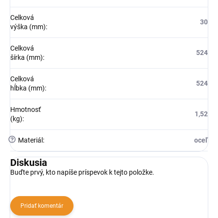
Celková
30
výška (mm)
:
Celková
524
šírka (mm)
:
Celková
524
hĺbka (mm)
:
Hmotnosť
1,52
(kg)
:
?
Materiál
:
oceľ
Diskusia
Buďte prvý, kto napíše príspevok k tejto položke.
Pridať komentár