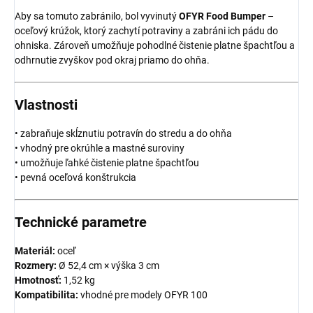
Aby sa tomuto zabránilo, bol vyvinutý
OFYR Food Bumper
–
oceľový krúžok, ktorý zachytí potraviny a zabráni ich pádu do
ohniska. Zároveň umožňuje pohodlné čistenie platne špachtľou a
odhrnutie zvyškov pod okraj priamo do ohňa.
Vlastnosti
• zabraňuje skĺznutiu potravín do stredu a do ohňa
• vhodný pre okrúhle a mastné suroviny
• umožňuje ľahké čistenie platne špachtľou
• pevná oceľová konštrukcia
Technické parametre
Materiál:
oceľ
Rozmery:
Ø 52,4 cm × výška 3 cm
Hmotnosť:
1,52 kg
Kompatibilita:
vhodné pre modely OFYR 100