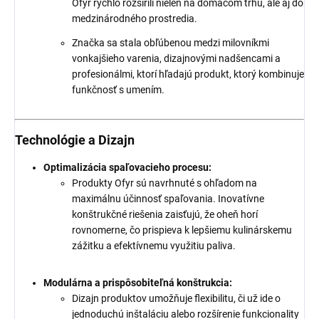
Ofyr rýchlo rozšírili nielen na domácom trhu, ale aj do
medzinárodného prostredia.
Značka sa stala obľúbenou medzi milovníkmi
vonkajšieho varenia, dizajnovými nadšencami a
profesionálmi, ktorí hľadajú produkt, ktorý kombinuje
funkčnosť s umením.
Technológie a Dizajn
Optimalizácia spaľovacieho procesu:
Produkty Ofyr sú navrhnuté s ohľadom na
maximálnu účinnosť spaľovania. Inovatívne
konštrukčné riešenia zaisťujú, že oheň horí
rovnomerne, čo prispieva k lepšiemu kulinárskemu
zážitku a efektívnemu využitiu paliva.
Modulárna a prispôsobiteľná konštrukcia:
Dizajn produktov umožňuje flexibilitu, či už ide o
jednoduchú inštaláciu alebo rozšírenie funkcionality