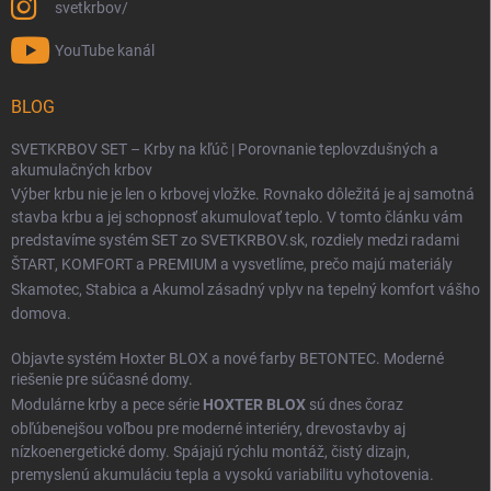
svetkrbov/
YouTube kanál
BLOG
SVETKRBOV SET – Krby na kľúč | Porovnanie teplovzdušných a
akumulačných krbov
Výber krbu nie je len o krbovej vložke. Rovnako dôležitá je aj samotná
stavba krbu a jej schopnosť akumulovať teplo. V tomto článku vám
predstavíme systém SET zo SVETKRBOV.sk, rozdiely medzi radami
ŠTART
,
KOMFORT
a
PREMIUM
a vysvetlíme, prečo majú materiály
Skamotec
,
Stabica
a
Akumol
zásadný vplyv na tepelný komfort vášho
domova.
Objavte systém Hoxter BLOX a nové farby BETONTEC. Moderné
riešenie pre súčasné domy.
Modulárne krby a pece série
HOXTER BLOX
sú dnes čoraz
obľúbenejšou voľbou pre moderné interiéry, drevostavby aj
nízkoenergetické domy. Spájajú rýchlu montáž, čistý dizajn,
premyslenú akumuláciu tepla a vysokú variabilitu vyhotovenia.