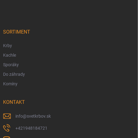
á
p
ä
t
i
SORTIMENT
e
Krby
Kachle
Sporáky
Do záhrady
Komíny
KONTAKT
info
@
svetkrbov.sk
+421948184721