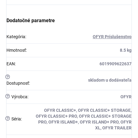
Dodatočné parametre
Kategória
:
OFYR Príslušenstvo
Hmotnosť
:
8.5 kg
EAN
:
6019909622637
?
skladom u dodávateľa
Dostupnosť
:
?
Výrobca
:
OFYR
OFYR CLASSIC+, OFYR CLASSIC+ STORAGE,
OFYR CLASSIC+ PRO, OFYR CLASSIC+ STORAGE
?
Séria
:
PRO, OFYR ISLAND+, OFYR ISLAND+ PRO, OFYR
XL, OFYR TRAILER