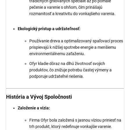
tradičných grilovaných špecialít až po pomalé
pečenie a varenie s ohňom, čím prinášajú
rozmanitosť a kreativitu do vonkajšieho varenia.
Ekologický prístup a udržateľnosť:
Používanie dreva a optimalizovaný spaľovací proces
prispievajú k nižšej spotrebe energie a menšiemu
environmentálnemu zaťaženiu.
Ofyr kladie dôraz na dlhú životnosť svojich
produktov, čo znižuje potrebu častej výmeny a
podporuje udržateľné riešenia.
História a Vývoj Spoločnosti
Založenie a vízia:
Firma Ofyr bola založená s jasnou víziou priniesť na
trh produkt, ktorý redefinuje vonkajšie varenie.