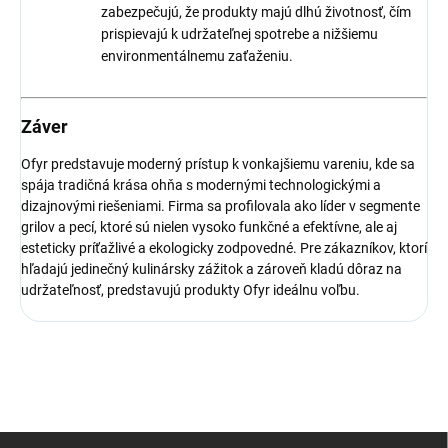
zabezpečujú, že produkty majú dlhú životnosť, čím
prispievajú k udržateľnej spotrebe a nižšiemu
environmentálnemu zaťaženiu.
Záver
Ofyr predstavuje moderný prístup k vonkajšiemu vareniu, kde sa
spája tradičná krása ohňa s modernými technologickými a
dizajnovými riešeniami. Firma sa profilovala ako líder v segmente
grilov a pecí, ktoré sú nielen vysoko funkčné a efektívne, ale aj
esteticky príťažlivé a ekologicky zodpovedné. Pre zákazníkov, ktorí
hľadajú jedinečný kulinársky zážitok a zároveň kladú dôraz na
udržateľnosť, predstavujú produkty Ofyr ideálnu voľbu.
Z