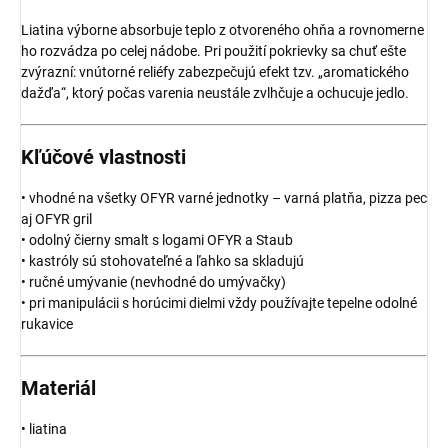
Liatina výborne absorbuje teplo z otvoreného ohňa a rovnomerne
ho rozvádza po celej nádobe. Pri použití pokrievky sa chuť ešte
zvýrazní: vnútorné reliéfy zabezpečujú efekt tzv. „aromatického
dažďa“, ktorý počas varenia neustále zvlhčuje a ochucuje jedlo.
Kľúčové vlastnosti
• vhodné na všetky OFYR varné jednotky – varná platňa, pizza pec
aj OFYR gril
• odolný čierny smalt s logami OFYR a Staub
• kastróly sú stohovateľné a ľahko sa skladujú
• ručné umývanie (nevhodné do umývačky)
• pri manipulácii s horúcimi dielmi vždy používajte tepelne odolné
rukavice
Materiál
• liatina