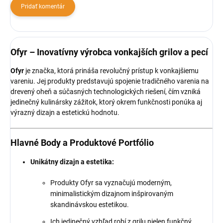
Pridať komentár
Ofyr – Inovatívny výrobca vonkajších grilov a pecí
Ofyr
je značka, ktorá prináša revolučný prístup k vonkajšiemu
vareniu. Jej produkty predstavujú spojenie tradičného varenia na
drevený oheň a súčasných technologických riešení, čím vzniká
jedinečný kulinársky zážitok, ktorý okrem funkčnosti ponúka aj
výrazný dizajn a estetickú hodnotu.
Hlavné Body a Produktové Portfólio
Unikátny dizajn a estetika:
Produkty Ofyr sa vyznačujú moderným,
minimalistickým dizajnom inšpirovaným
skandinávskou estetikou.
Ich jedinečný vzhľad robí z grilu nielen funkčný