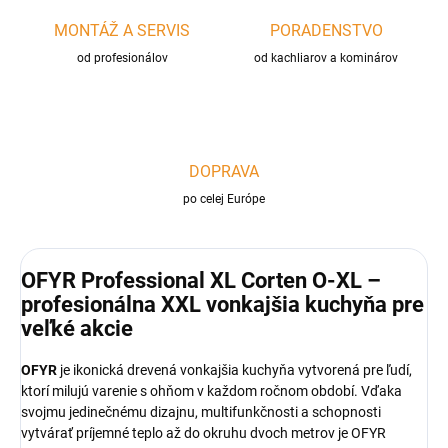
MONTÁŽ A SERVIS
PORADENSTVO
od profesionálov
od kachliarov a kominárov
DOPRAVA
po celej Európe
OFYR Professional XL Corten O-XL –
profesionálna XXL vonkajšia kuchyňa pre
veľké akcie
OFYR
je ikonická drevená vonkajšia kuchyňa vytvorená pre ľudí,
ktorí milujú varenie s ohňom v každom ročnom období. Vďaka
svojmu jedinečnému dizajnu, multifunkčnosti a schopnosti
vytvárať príjemné teplo až do okruhu dvoch metrov je OFYR