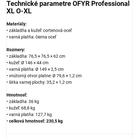
Technické parametre OFYR Professional
XL O-XL
Materiály:
• základňa a kužeľ: cortenová oceľ
• varná platňa: čierna oceľ
Rozmery:
• základňa: 76,5 × 76,5 × 62 cm
• kužeľ: Ø 146 × 44 cm
• varná platňa: Ø 149 × 2,5 cm
• vnútorný otvor platne: Ø 79,6 × 1,2 cm
• šírka varnej plochy: 35,2 × 1,2 cm
Hmotnosť:
• základňa: 36 kg
• kužeľ: 68,8 kg
• varná platňa: 127,7 kg
•
celková hmotnosť: 230,5 kg