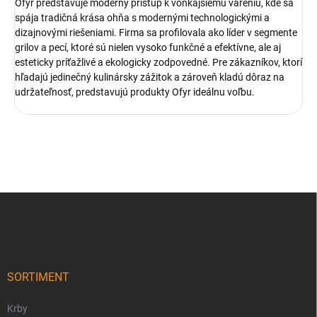
Ofyr predstavuje moderný prístup k vonkajšiemu vareniu, kde sa
spája tradičná krása ohňa s modernými technologickými a
dizajnovými riešeniami. Firma sa profilovala ako líder v segmente
grilov a pecí, ktoré sú nielen vysoko funkčné a efektívne, ale aj
esteticky príťažlivé a ekologicky zodpovedné. Pre zákazníkov, ktorí
hľadajú jedinečný kulinársky zážitok a zároveň kladú dôraz na
udržateľnosť, predstavujú produkty Ofyr ideálnu voľbu.
Z
á
p
ä
t
i
SORTIMENT
e
Krby