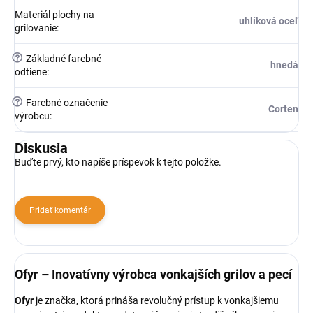
Materiál plochy na
uhlíková oceľ
grilovanie
:
?
Základné farebné
hnedá
odtiene
:
?
Farebné označenie
Corten
výrobcu
:
Diskusia
Buďte prvý, kto napíše príspevok k tejto položke.
Pridať komentár
Ofyr – Inovatívny výrobca vonkajších grilov a pecí
Ofyr
je značka, ktorá prináša revolučný prístup k vonkajšiemu