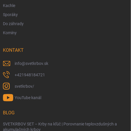
Kachle
Sporáky
Do záhrady
Komíny
KONTAKT
info
@
svetkrbov.sk
+421948184721
svetkrbov/
YouTube kanál
BLOG
SVETKRBOV SET – Krby na kľúč | Porovnanie teplovzdušných a
akumulačných krbov