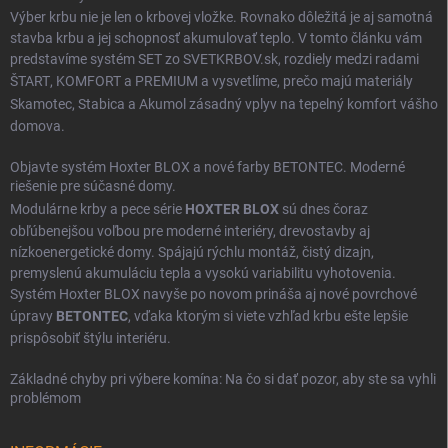
Výber krbu nie je len o krbovej vložke. Rovnako dôležitá je aj samotná
stavba krbu a jej schopnosť akumulovať teplo. V tomto článku vám
predstavíme systém SET zo SVETKRBOV.sk, rozdiely medzi radami
ŠTART
,
KOMFORT
a
PREMIUM
a vysvetlíme, prečo majú materiály
Skamotec
,
Stabica
a
Akumol
zásadný vplyv na tepelný komfort vášho
domova.
Objavte systém Hoxter BLOX a nové farby BETONTEC. Moderné
riešenie pre súčasné domy.
Modulárne krby a pece série
HOXTER BLOX
sú dnes čoraz
obľúbenejšou voľbou pre moderné interiéry, drevostavby aj
nízkoenergetické domy. Spájajú rýchlu montáž, čistý dizajn,
premyslenú akumuláciu tepla a vysokú variabilitu vyhotovenia.
Systém Hoxter BLOX navyše po novom prináša aj nové povrchové
úpravy
BETONTEC
, vďaka ktorým si viete vzhľad krbu ešte lepšie
prispôsobiť štýlu interiéru.
Základné chyby pri výbere komína: Na čo si dať pozor, aby ste sa vyhli
problémom