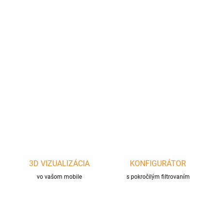
cena:
−
+
Pridať do košíka
OFYR Professional XL O-XL – najväčší profesionálny model pre
eventy až do 150 osôb. Corten oceľ, XL platňa, špičkový výkon.
DETAILNÉ INFORMÁCIE
OPÝTAŤ SA
STRÁŽIŤ
3D VIZUALIZÁCIA
KONFIGURÁTOR
vo vašom mobile
s pokročilým filtrovaním