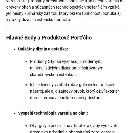
vareniu. Jej produkty predstavujú spojenie tradičného varenia na
drevený oheň a súčasných technologických riešení, čím vzniká
jedinečný kulinársky zážitok, ktorý okrem funkčnosti ponúka aj
výrazný dizajn a estetickú hodnotu.
Hlavné Body a Produktové Portfólio
Unikátny dizajn a estetika:
Produkty Ofyr sa vyznačujú moderným,
minimalistickým dizajnom inšpirovaným
skandinávskou estetikou.
Ich jedinečný vzhľad robí z grilu nielen funkčný
nástroj, ale aj dizajnový prvok, ktorý oživí exteriér
domu, terasu alebo komerčný priestor.
Vyspelá technológia varenia na ohni:
Ofyr grily a pece sú navrhnuté tak, aby využívali
drevo ako prírodný a obnoviteľný zdroj energie.