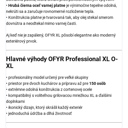
•
Hrubá čierna oceľ varnej platne
je výnimočne tepelne odolná,
nekrúti sa a zaručuje rovnomerné rozloženie tepla.
• Konštrukcia platne je tvarovaná tak, aby olej stekal smerom
dovnútra a neodtekal mimo varnej časti.
Aj keď nie je zapálený, OFYR XL pôsobí elegantne ako moderný
exteriérový prvok.
Hlavné výhody OFYR Professional XL O-
XL
• profesionálny model určený pre veľké skupiny
• priestor pre dvoch kuchárov a prípravu až pre
150 osôb
• extrémne odolná konštrukcia z cortenovej ocele
• kompatibilný s voliteľnou grilovacou mriežkou XL a ďalšími
doplnkami
• ikonický dizajn, ktorý skrášli každý exteriér
• jednoduchá údržba a dlhá životnosť