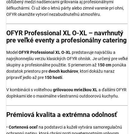
obľúbený medzi nadšencami grilovania aj profesionálnymi
šéfkuchármi. Či už ide o letnú párty alebo zimné varenie pri ohni,
OFYR okamžite vytvorí nezabudnuteľnú atmosféru.
OFYR Professional XL O-XL – navrhnutý
pre veľké eventy a profesionálny catering
Model
OFYR Professional XL O-XL
predstavuje najväčšiu a
najvýkonnejšiu verziu klasických OFYR ohnísk. Je určený pre veľké
skupiny a profesionálne použitie. S priemerom až
150 cm
ponúka
dostatok priestoru pre
dvoch kuchárov
, ktorí dokážu naraz
pripraviť jedlo až pre
150 hostí
.
V kombinácii s voliteľnou
grilovacou mriežkou XL
a ďalšími OFYR
doplnkami ide o maximálne všestrannú outdoorovú kuchyňu.
Prémiová kvalita a extrémna odolnosť
•
Cortenová oceľ
na podstavci a kuželi vytvára samoregulačnú
ochrannú patinu, ktorá chráni proti poveternostným vplyvom.