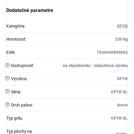
Dodatočné parametre
Kategória
:
OFYR
Hmotnosť
:
230 kg
EAN
:
7430440899842
?
Dostupnosť
:
na objednávku - zákazková výroba
?
Výrobca
:
OFYR
?
Séria
:
OFYR XL
?
Druh paliva
:
drevo
Typ grilu
:
OFYR XL
Typ plochy na
platňa