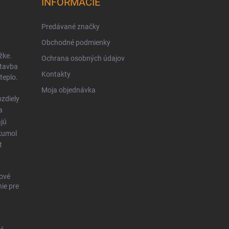
INFORMÁCIE
Predávané značky
Obchodné podmienky
žke.
Ochrana osobných údajov
stavba
Kontakty
teplo.
Moja objednávka
zdiely
a
ajú
kumol
t
ové
ie pre