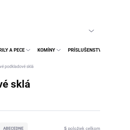
PRÁZDNY KOŠÍK
NÁKUPNÝ
KOŠÍK
ILY A PECE
KOMÍNY
PRÍSLUŠENSTVO
REAL
vé podkladové sklá
vé sklá
5
položiek celkom
ABECEDNE