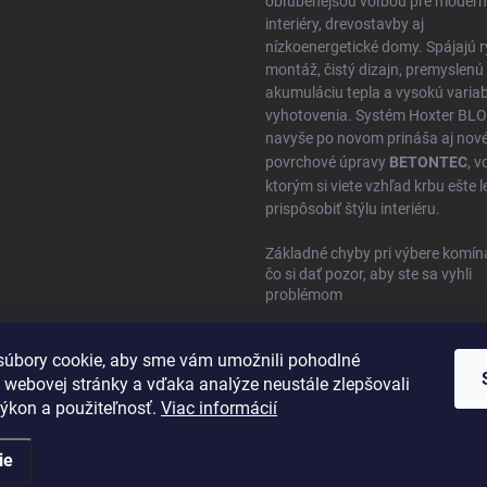
obľúbenejšou voľbou pre moder
interiéry, drevostavby aj
nízkoenergetické domy. Spájajú r
montáž, čistý dizajn, premyslenú
akumuláciu tepla a vysokú variabi
vyhotovenia. Systém Hoxter BL
navyše po novom prináša aj nov
povrchové úpravy
BETONTEC
, 
ktorým si viete vzhľad krbu ešte l
prispôsobiť štýlu interiéru.
Základné chyby pri výbere komín
čo si dať pozor, aby ste sa vyhli
problémom
úbory cookie, aby sme vám umožnili pohodlné
 webovej stránky a vďaka analýze neustále zlepšovali
 výkon a použiteľnosť.
Viac informácií
ie