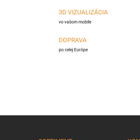
3D VIZUALIZÁCIA
vo vašom mobile
DOPRAVA
po celej Európe
Z
á
p
ä