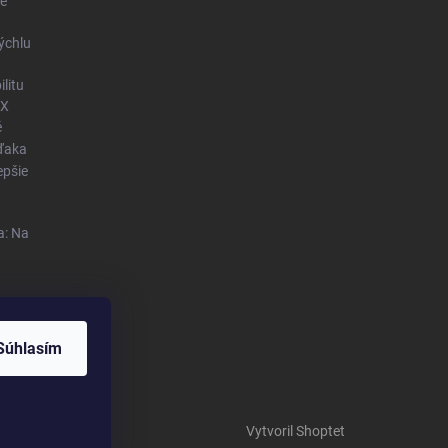
né
ýchlu
litu
OX
é
vďaka
epšie
a: Na
Súhlasím
Vytvoril Shoptet