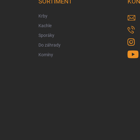
SORTIMENT
KON
t
i
Krby
e
Kachle
Sporáky
Do záhrady
Komíny