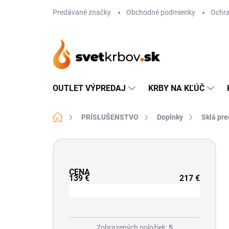
Prejsť
Predávané značky
Obchodné podmienky
Ochra
na
obsah
OUTLET VÝPREDAJ
KRBY NA KĽÚČ
Domov
PRÍSLUŠENSTVO
Doplnky
Sklá pre
B
o
č
CENA
n
139
€
217
€
ý
p
a
n
Zobrazených položiek:
5