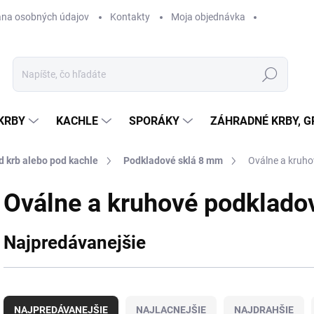
na osobných údajov
Kontakty
Moja objednávka
Hľadať
KRBY
KACHLE
SPORÁKY
ZÁHRADNÉ KRBY, GR
d krb alebo pod kachle
Podkladové sklá 8 mm
Oválne a kruho
Oválne a kruhové podklado
Najpredávanejšie
R
a
NAJPREDÁVANEJŠIE
NAJLACNEJŠIE
NAJDRAHŠIE