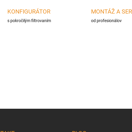
á
d
KONFIGURÁTOR
MONTÁŽ A SER
a
c
s pokročilým filtrovaním
od profesionálov
i
e
p
r
v
k
y
v
ý
p
i
s
u