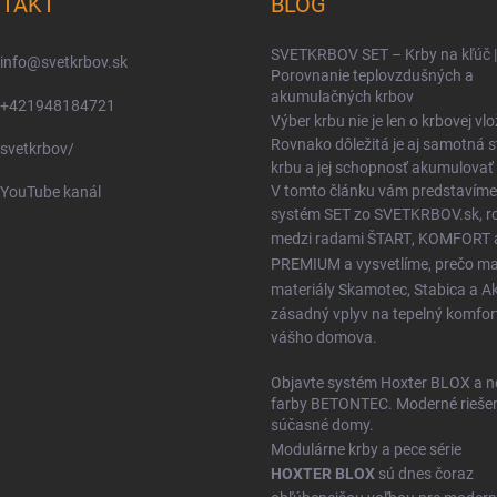
TAKT
BLOG
SVETKRBOV SET – Krby na kľúč |
info
@
svetkrbov.sk
Porovnanie teplovzdušných a
akumulačných krbov
+421948184721
Výber krbu nie je len o krbovej vlo
Rovnako dôležitá je aj samotná 
svetkrbov/
krbu a jej schopnosť akumulovať 
V tomto článku vám predstavíme
YouTube kanál
systém SET zo SVETKRBOV.sk, ro
medzi radami
ŠTART
,
KOMFORT
PREMIUM
a vysvetlíme, prečo m
materiály
Skamotec
,
Stabica
a
A
zásadný vplyv na tepelný komfor
vášho domova.
Objavte systém Hoxter BLOX a n
farby BETONTEC. Moderné riešen
súčasné domy.
Modulárne krby a pece série
HOXTER BLOX
sú dnes čoraz