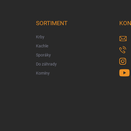
Z
á
p
ä
SORTIMENT
KON
t
i
Krby
e
Kachle
Sporáky
Do záhrady
Komíny