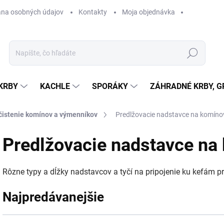
na osobných údajov
Kontakty
Moja objednávka
Hľadať
KRBY
KACHLE
SPORÁKY
ZÁHRADNÉ KRBY, GR
čistenie komínov a výmenníkov
Predlžovacie nadstavce na komíno
Predlžovacie nadstavce na
Rôzne typy a dĺžky nadstavcov a tyčí na pripojenie ku kefám 
Najpredávanejšie