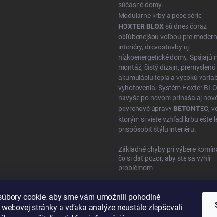
súčasné domy.
Modulárne krby a pece série
HOXTER BLOX
sú dnes čoraz
obľúbenejšou voľbou pre moder
interiéry, drevostavby aj
nízkoenergetické domy. Spájajú r
montáž, čistý dizajn, premyslenú
akumuláciu tepla a vysokú variabi
vyhotovenia. Systém Hoxter BL
navyše po novom prináša aj nov
povrchové úpravy
BETONTEC
, 
ktorým si viete vzhľad krbu ešte l
prispôsobiť štýlu interiéru.
Základné chyby pri výbere komín
čo si dať pozor, aby ste sa vyhli
problémom
úbory cookie, aby sme vám umožnili pohodlné
 webovej stránky a vďaka analýze neustále zlepšovali