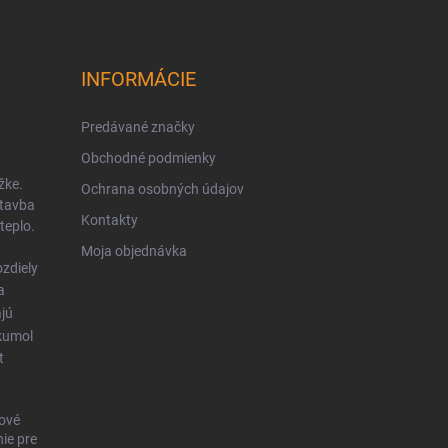
INFORMÁCIE
Predávané značky
Obchodné podmienky
žke.
Ochrana osobných údajov
stavba
Kontakty
teplo.
Moja objednávka
zdiely
a
ajú
kumol
t
ové
ie pre