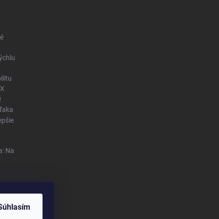
né
ýchlu
litu
OX
é
vďaka
epšie
a: Na
Súhlasím