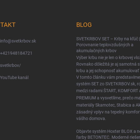
TAKT
BLOG
SVETKRBOV SET – Krby na kľúč |
info
@
svetkrbov.sk
Porovnanie teplovzdušných a
akumulačných krbov
+421948184721
Výber krbu nie je len o krbovej vlo
Rovnako dôležitá je aj samotná 
svetkrbov/
krbu a jej schopnosť akumulovať 
V tomto článku vám predstavíme
YouTube kanál
systém SET zo SVETKRBOV.sk, ro
medzi radami
ŠTART
,
KOMFORT
PREMIUM
a vysvetlíme, prečo m
materiály
Skamotec
,
Stabica
a
A
zásadný vplyv na tepelný komfor
vášho domova.
Objavte systém Hoxter BLOX a n
farby BETONTEC. Moderné riešen