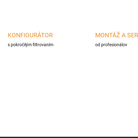
O
v
l
á
d
KONFIGURÁTOR
MONTÁŽ A SER
a
c
s pokročilým filtrovaním
od profesionálov
i
e
p
r
v
k
y
v
ý
p
i
s
u