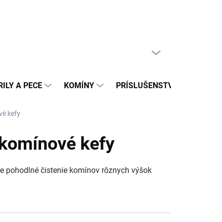
PRÁZDNY KOŠÍK
NÁKUPNÝ
KOŠÍK
ILY A PECE
KOMÍNY
PRÍSLUŠENSTVO
REAL
vé kefy
 komínové kefy
pre pohodlné čistenie komínov rôznych výšok