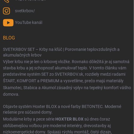
svetkrbov/
YouTube kanál
BLOG
SVETKRBOV SET – Krby na kľúč | Porovnanie teplovzdušných a
akumulačných krbov
Výber krbu nie je len o krbovej vložke. Rovnako dôležitá je aj samotná
stavba krbu a jej schopnosť akumulovať teplo. V tomto článku vám
predstavíme systém SET zo SVETKRBOV.sk, rozdiely medzi radami
ŠTART
,
KOMFORT
a
PREMIUM
a vysvetlíme, prečo majú materiály
Skamotec
,
Stabica
a
Akumol
zásadný vplyv na tepelný komfort vášho
domova.
Objavte systém Hoxter BLOX a nové farby BETONTEC. Moderné
riešenie pre súčasné domy.
Modulárne krby a pece série
HOXTER BLOX
sú dnes čoraz
obľúbenejšou voľbou pre moderné interiéry, drevostavby aj
nízkoenergetické domy. Spájajú rýchlu montáž, čistý dizajn,