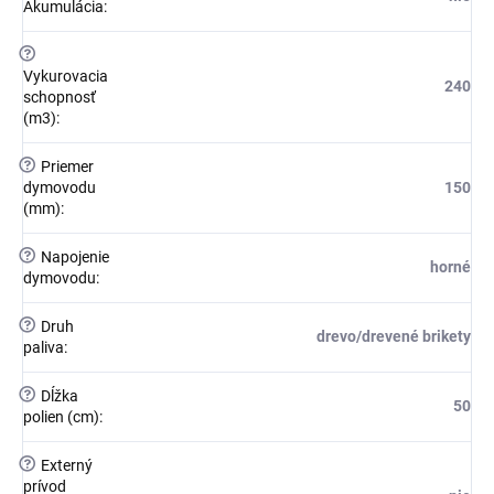
Akumulácia
:
?
Vykurovacia
240
schopnosť
(m3)
:
?
Priemer
dymovodu
150
(mm)
:
?
Napojenie
horné
dymovodu
:
?
Druh
drevo/drevené brikety
paliva
:
?
Dĺžka
50
polien (cm)
:
?
Externý
prívod