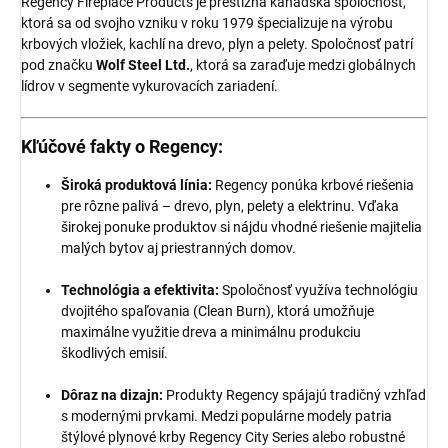
Regency Fireplace Products je prestížna kanadská spoločnosť,
ktorá sa od svojho vzniku v roku 1979 špecializuje na výrobu
krbových vložiek, kachlí na drevo, plyn a pelety. Spoločnosť patrí
pod značku
Wolf Steel Ltd.
, ktorá sa zaraďuje medzi globálnych
lídrov v segmente vykurovacích zariadení.
Kľúčové fakty o Regency:
Široká produktová línia:
Regency ponúka krbové riešenia
pre rôzne palivá – drevo, plyn, pelety a elektrinu. Vďaka
širokej ponuke produktov si nájdu vhodné riešenie majitelia
malých bytov aj priestranných domov.
Technológia a efektivita:
Spoločnosť využíva technológiu
dvojitého spaľovania (Clean Burn), ktorá umožňuje
maximálne využitie dreva a minimálnu produkciu
škodlivých emisií.
Dôraz na dizajn:
Produkty Regency spájajú tradičný vzhľad
s modernými prvkami. Medzi populárne modely patria
štýlové plynové krby Regency City Series alebo robustné