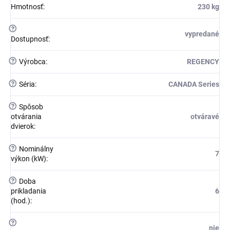
Hmotnosť
:
230 kg
?
vypredané
Dostupnosť
:
?
Výrobca
:
REGENCY
?
Séria
:
CANADA Series
?
Spôsob
otvárania
otváravé
dvierok
:
?
Nominálny
7
výkon (kW)
:
?
Doba
prikladania
6
(hod.)
:
?
nie