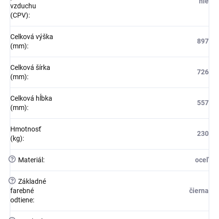
nie
vzduchu
(CPV)
:
Celková výška
897
(mm)
:
Celková šírka
726
(mm)
:
Celková hĺbka
557
(mm)
:
Hmotnosť
230
(kg)
:
?
Materiál
:
oceľ
?
Základné
farebné
čierna
odtiene
: