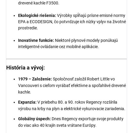
drevené kachle F3500.
Ekologické riešenia:
Výrobky spĺňajú prísne emisné normy
EPA a ECODESIGN, čo potvrdzuje ich nízky vplyv na životné
prostredie.
Inovatívne funkcie:
Niektoré plynové modely ponúkajú
inteligentné ovládanie cez mobilné aplikácie.
História a vývoj:
1979 – Založenie:
Spoločnosť založil Robert Little vo
Vancouveri s cieľom vyrábať efektívne a spoľahlivé drevené
kachle.
Expanzia:
V priebehu 80. a 90. rokov Regency rozšírila
výrobu na krby na plyn a elektrické vykurovacie zariadenia.
Globálny úspech:
Dnes Regency exportuje svoje produkty
do viac ako 40 krajín sveta vrátane Európy.