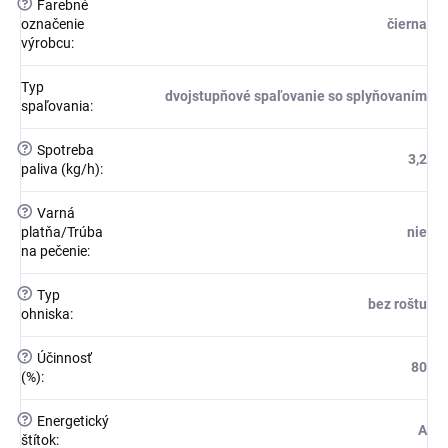
?
Farebné
označenie
čierna
výrobcu
:
Typ
dvojstupňové spaľovanie so splyňovaním
spaľovania
:
?
Spotreba
3,2
paliva (kg/h)
:
?
Varná
platňa/Trúba
nie
na pečenie
:
?
Typ
bez roštu
ohniska
:
?
Účinnosť
80
(%)
:
?
Energetický
A
štítok
: