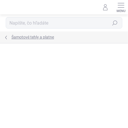
Prejsť
na
obsah
Hľadať
Šamotové tehly a platne
Neohodnotené
Podrobnosti hodnotenia
ZNAČKA:
REFRASIL