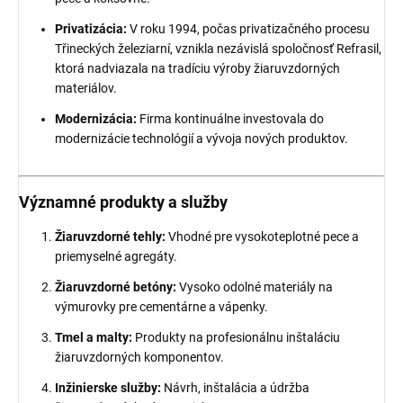
Privatizácia:
V roku 1994, počas privatizačného procesu
Třineckých železiarní, vznikla nezávislá spoločnosť Refrasil,
ktorá nadviazala na tradíciu výroby žiaruvzdorných
materiálov.
Modernizácia:
Firma kontinuálne investovala do
modernizácie technológií a vývoja nových produktov.
Významné produkty a služby
Žiaruvzdorné tehly:
Vhodné pre vysokoteplotné pece a
priemyselné agregáty.
Žiaruvzdorné betóny:
Vysoko odolné materiály na
výmurovky pre cementárne a vápenky.
Tmel a malty:
Produkty na profesionálnu inštaláciu
žiaruvzdorných komponentov.
Inžinierske služby:
Návrh, inštalácia a údržba