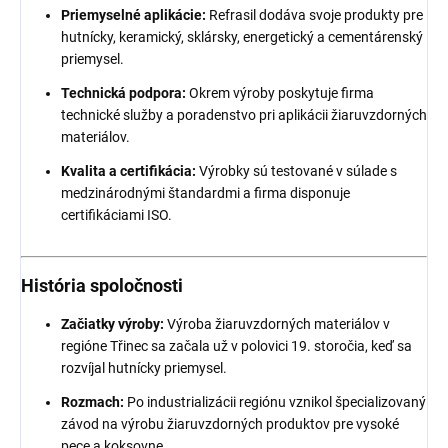
Priemyselné aplikácie:
Refrasil dodáva svoje produkty pre
hutnícky, keramický, sklársky, energetický a cementárenský
priemysel.
Technická podpora:
Okrem výroby poskytuje firma
technické služby a poradenstvo pri aplikácii žiaruvzdorných
materiálov.
Kvalita a certifikácia:
Výrobky sú testované v súlade s
medzinárodnými štandardmi a firma disponuje
certifikáciami ISO.
História spoločnosti
Začiatky výroby:
Výroba žiaruvzdorných materiálov v
regióne Třinec sa začala už v polovici 19. storočia, keď sa
rozvíjal hutnícky priemysel.
Rozmach:
Po industrializácii regiónu vznikol špecializovaný
závod na výrobu žiaruvzdorných produktov pre vysoké
pece a koksovne.