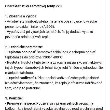
Charakteristiky šamotovej tehly P20
:
1.
Zloženie a výroba
:
- Vyrobená z hlinito-ílovitého materiálu obsahujúceho vysoké
percento oxidu hlinitého (Al2O3).
- Vypaľovaná pri vysokých teplotách, čo jej dodáva vysokú
pevnosť a odolnosť voči teplu.
2.
Technické parametre
:
-
Teplotná odolnosť
: Šamotová tehla P20 je schopná odolať
teplotám až do približne 1300-1400°C.
-
Hustota
: Hustota tejto tehly je zvyčajne nižšia ako pri niektorých
iných typoch šamotových tehál, čo ju robí ľahšou a jednoduchšie
manipulovateľnou.
-
Tepelná vodivosť
: Nízka tepelná vodivosť zabezpečuje dobré
izolačné vlastnosti, čo znamená, že teplo je efektívne udržiavané
tam, kde je to potrebné.
3.
Použitie
:
-
Priemyselné pece
: Používa sa v priemyselných peciach a
kotloch, kde je potrebná vysoká tepelná odolnosť a ochrana pred