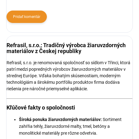
Pridať komentár
Refrasil, s.r.o.: Tradičný výrobca žiaruvzdorných
materiálov z Českej republiky
Refrasil, s.r.o. je renomovaná spoločnosť so sídlom v Třinci, ktorá
patrí medzi popredných výrobcov žiaruvzdorných materiálov v
strednej Európe. Vďaka bohatým skúsenostiam, moderným
technológiám a širokému portfóliu produktov firma dodáva
riešenia pre náročné priemyselné aplikácie.
Kľúčové fakty o spoločnosti
Široká ponuka žiaruvzdorných materiálov:
Sortiment
zahŕňa tehly, žiaruvzdorné malty, tmel, betóny a
monolitické materiály pre rôzne odvetvia.