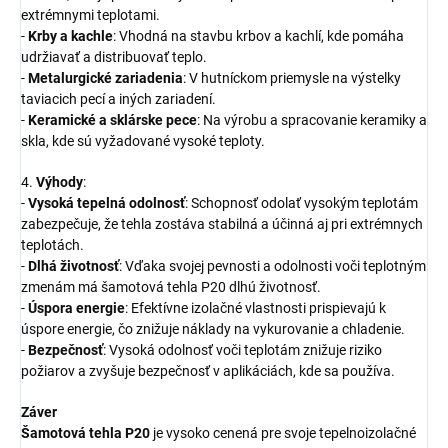
extrémnymi teplotami.
-
Krby a kachle
: Vhodná na stavbu krbov a kachlí, kde pomáha
udržiavať a distribuovať teplo.
-
Metalurgické zariadenia
: V hutníckom priemysle na výstelky
taviacich pecí a iných zariadení.
-
Keramické a sklárske pece
: Na výrobu a spracovanie keramiky a
skla, kde sú vyžadované vysoké teploty.
4.
Výhody
:
-
Vysoká tepelná odolnosť
: Schopnosť odolať vysokým teplotám
zabezpečuje, že tehla zostáva stabilná a účinná aj pri extrémnych
teplotách.
-
Dlhá životnosť
: Vďaka svojej pevnosti a odolnosti voči teplotným
zmenám má šamotová tehla P20 dlhú životnosť.
-
Úspora energie
: Efektívne izolačné vlastnosti prispievajú k
úspore energie, čo znižuje náklady na vykurovanie a chladenie.
-
Bezpečnosť
: Vysoká odolnosť voči teplotám znižuje riziko
požiarov a zvyšuje bezpečnosť v aplikáciách, kde sa používa.
Záver
Šamotová tehla P20
je vysoko cenená pre svoje tepelnoizolačné