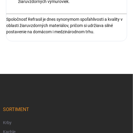
žiaruvzdorných výmuroviek.
Spoločnosť Refrasil je dnes synonymom spoľahlivosti a kvality v
oblasti žiaruvzdorných materiálov, pričom si udržiava silné
postavenie na domácom i medzinárodnom trhu.
Z
á
p
ä
t
i
SORTIMENT
e
Krby
Kachle