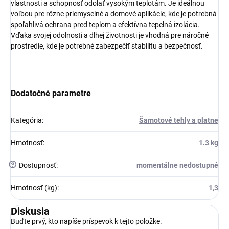
vlastnosti a schopnosť odolať vysokým teplotám. Je ideálnou
voľbou pre rôzne priemyselné a domové aplikácie, kde je potrebná
spoľahlivá ochrana pred teplom a efektívna tepelná izolácia.
Vďaka svojej odolnosti a dlhej životnosti je vhodná pre náročné
prostredie, kde je potrebné zabezpečiť stabilitu a bezpečnosť.
Dodatočné parametre
Kategória
:
Šamotové tehly a platne
Hmotnosť
:
1.3 kg
?
Dostupnosť
:
momentálne nedostupné
Hmotnosť (kg)
:
1,3
Diskusia
Buďte prvý, kto napíše príspevok k tejto položke.