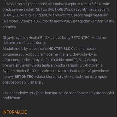
stavba krbu a jej schopnosť akumulovať teplo. V tomto článku vám
predstavíme systém SET zo SVETKRBOV.sk, rozdiely medzi radami
ŠTART
,
KOMFORT
a
PREMIUM
a vysvetlíme, prečo majú materiály
Skamotec
,
Stabica
a
Akumol
zásadný vplyv na tepelný komfort vášho
domova.
Objavte systém Hoxter BLOX a nové farby BETONTEC. Moderné
riešenie pre súčasné domy.
Modulárne krby a pece série
HOXTER BLOX
sú dnes čoraz
obľúbenejšou voľbou pre moderné interiéry, drevostavby aj
nízkoenergetické domy. Spájajú rýchlu montáž, čistý dizajn,
premyslenú akumuláciu tepla a vysokú variabilitu vyhotovenia.
Systém Hoxter BLOX navyše po novom prináša aj nové povrchové
úpravy
BETONTEC
, vďaka ktorým si viete vzhľad krbu ešte lepšie
prispôsobiť štýlu interiéru.
Základné chyby pri výbere komína: Na čo si dať pozor, aby ste sa vyhli
problémom
INFORMÁCIE