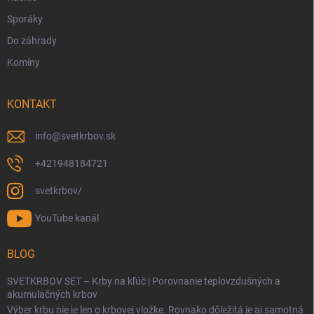
Sporáky
Do záhrady
Komíny
KONTAKT
info
@
svetkrbov.sk
+421948184721
svetkrbov/
YouTube kanál
BLOG
SVETKRBOV SET – Krby na kľúč | Porovnanie teplovzdušných a
akumulačných krbov
Výber krbu nie je len o krbovej vložke. Rovnako dôležitá je aj samotná