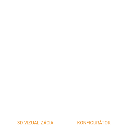
Šamotová tehla P20 (250x123x20mm), 958ks/paleta, 1,3kg/ks
Dostupnosť dopravy:
Tento produkt z dôvodu zvýšeného rizika poškodenia pri
preprave
neposielame kuriérom.
Na základe citlivosti materiálu
je dostupný
iba na osobný odber.
DETAILNÉ INFORMÁCIE
OPÝTAŤ SA
STRÁŽIŤ
3D VIZUALIZÁCIA
KONFIGURÁTOR