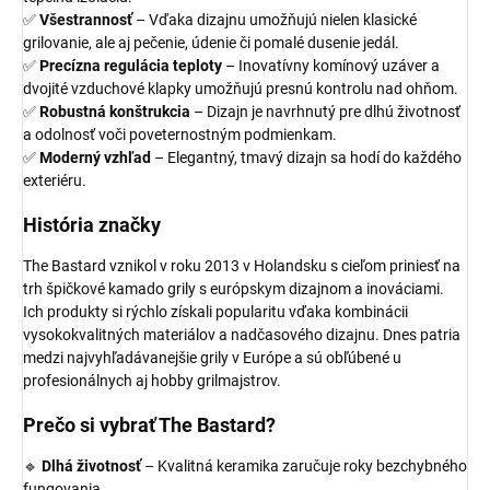
✅
Všestrannosť
– Vďaka dizajnu umožňujú nielen klasické
grilovanie, ale aj pečenie, údenie či pomalé dusenie jedál.
✅
Precízna regulácia teploty
– Inovatívny komínový uzáver a
dvojité vzduchové klapky umožňujú presnú kontrolu nad ohňom.
✅
Robustná konštrukcia
– Dizajn je navrhnutý pre dlhú životnosť
a odolnosť voči poveternostným podmienkam.
✅
Moderný vzhľad
– Elegantný, tmavý dizajn sa hodí do každého
exteriéru.
História značky
The Bastard vznikol v roku 2013 v Holandsku s cieľom priniesť na
trh špičkové kamado grily s európskym dizajnom a inováciami.
Ich produkty si rýchlo získali popularitu vďaka kombinácii
vysokokvalitných materiálov a nadčasového dizajnu. Dnes patria
medzi najvyhľadávanejšie grily v Európe a sú obľúbené u
profesionálnych aj hobby grilmajstrov.
Prečo si vybrať The Bastard?
🔹
Dlhá životnosť
– Kvalitná keramika zaručuje roky bezchybného
fungovania.