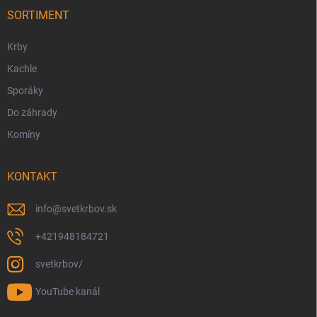
t
i
SORTIMENT
e
Krby
Kachle
Sporáky
Do záhrady
Komíny
KONTAKT
info
@
svetkrbov.sk
+421948184721
svetkrbov/
YouTube kanál