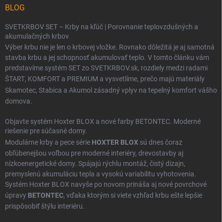
BLOG
SVETKRBOV SET – Krby na kľúč | Porovnanie teplovzdušných a
akumulačných krbov
Výber krbu nie je len o krbovej vložke. Rovnako dôležitá je aj samotná
stavba krbu a jej schopnosť akumulovať teplo. V tomto článku vám
predstavíme systém SET zo SVETKRBOV.sk, rozdiely medzi radami
ŠTART
,
KOMFORT
a
PREMIUM
a vysvetlíme, prečo majú materiály
Skamotec
,
Stabica
a
Akumol
zásadný vplyv na tepelný komfort vášho
domova.
Objavte systém Hoxter BLOX a nové farby BETONTEC. Moderné
riešenie pre súčasné domy.
Modulárne krby a pece série
HOXTER BLOX
sú dnes čoraz
obľúbenejšou voľbou pre moderné interiéry, drevostavby aj
nízkoenergetické domy. Spájajú rýchlu montáž, čistý dizajn,
premyslenú akumuláciu tepla a vysokú variabilitu vyhotovenia.
Systém Hoxter BLOX navyše po novom prináša aj nové povrchové
úpravy
BETONTEC
, vďaka ktorým si viete vzhľad krbu ešte lepšie
prispôsobiť štýlu interiéru.