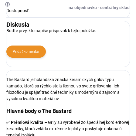
?
na objednávku - centrálny sklad
Dostupnosť
:
Diskusia
Buďte prvý, kto napíše príspevok k tejto položke.
Pridať komentár
The Bastard je holandská značka keramických grilov typu
kamado, ktorá sa rýchlo stala ikonou vo svete grilovania. Ich
filozofiou je spájať tradičné techniky s moderným dizajnom a
vysokou kvalitou materiálov.
Hlavné body o The Bastard
✅
Prémiová kvalita
– Grily sú vyrobené zo špeciálnej kordieritovej
keramiky, ktorá zvláda extrémne teploty a poskytuje dokonalú
tepelnú izoláciu.