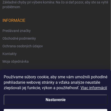
Základné chyby pri výbere komína: Na čo si dať pozor, aby ste sa vyhli
problémom
INFORMÁCIE
Predávané značky
Obchodné podmienky
Ochrana osobných údajov
Kontakty
Moja objednávka
Používame súbory cookie, aby sme vám umožnili pohodlné
prehliadanie webovej stránky a vďaka analýze neustále
zlepšovali jej funkcie, výkon a použiteľnosť.
Viac informácií
Nastavenie