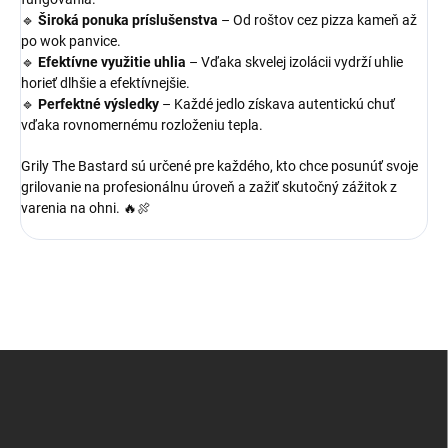
🔹
Široká ponuka príslušenstva
– Od roštov cez pizza kameň až
po wok panvice.
🔹
Efektívne využitie uhlia
– Vďaka skvelej izolácii vydrží uhlie
horieť dlhšie a efektívnejšie.
🔹
Perfektné výsledky
– Každé jedlo získava autentickú chuť
vďaka rovnomernému rozloženiu tepla.
Grily The Bastard sú určené pre každého, kto chce posunúť svoje
grilovanie na profesionálnu úroveň a zažiť skutočný zážitok z
varenia na ohni. 🔥🍖
Z
á
p
ä