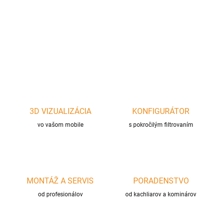
Liatinová "Holandská rúra" s vekom, ktoré možno použiť aj
samostatne ako panvicu
DETAILNÉ INFORMÁCIE
OPÝTAŤ SA
STRÁŽIŤ
3D VIZUALIZÁCIA
KONFIGURÁTOR
vo vašom mobile
s pokročilým filtrovaním
MONTÁŽ A SERVIS
PORADENSTVO
od profesionálov
od kachliarov a kominárov