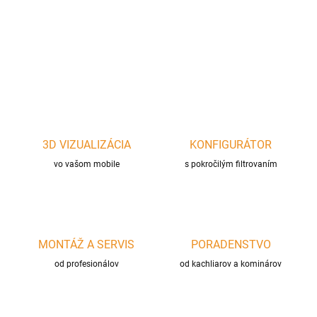
Liatinová panvica na vyprážanie
DETAILNÉ INFORMÁCIE
OPÝTAŤ SA
STRÁŽIŤ
3D VIZUALIZÁCIA
KONFIGURÁTOR
vo vašom mobile
s pokročilým filtrovaním
MONTÁŽ A SERVIS
PORADENSTVO
od profesionálov
od kachliarov a kominárov