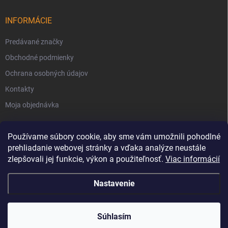
INFORMÁCIE
Predávané značky
Obchodné podmienky
Ochrana osobných údajov
Kontakty
Moja objednávka
Používame súbory cookie, aby sme vám umožnili pohodlné
prehliadanie webovej stránky a vďaka analýze neustále
zlepšovali jej funkcie, výkon a použiteľnosť.
Viac informácií
Nastavenie
Copyright 2026
Svet Krbov
. Všetky práva vyhradené.
Súhlasím