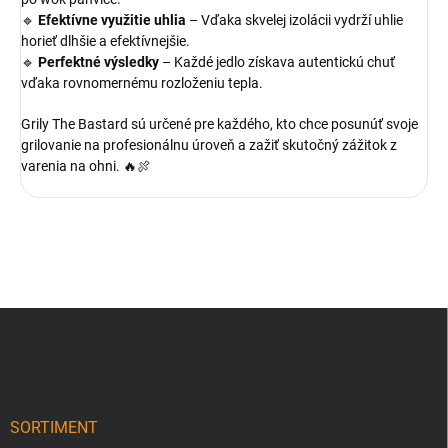
🔹
Efektívne využitie uhlia
– Vďaka skvelej izolácii vydrží uhlie
horieť dlhšie a efektívnejšie.
🔹
Perfektné výsledky
– Každé jedlo získava autentickú chuť
vďaka rovnomernému rozloženiu tepla.
Grily The Bastard sú určené pre každého, kto chce posunúť svoje
grilovanie na profesionálnu úroveň a zažiť skutočný zážitok z
varenia na ohni. 🔥🍖
Z
á
p
ä
t
i
SORTIMENT