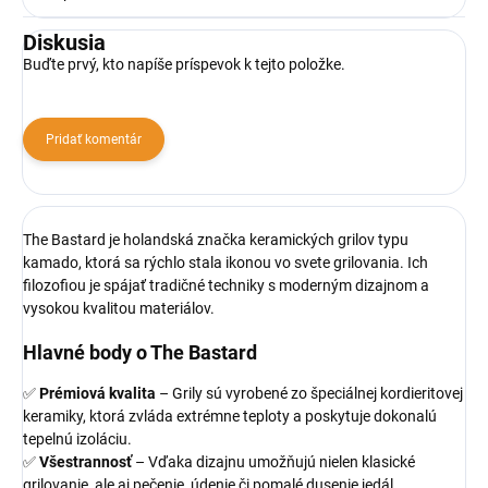
Diskusia
Buďte prvý, kto napíše príspevok k tejto položke.
Pridať komentár
The Bastard je holandská značka keramických grilov typu
kamado, ktorá sa rýchlo stala ikonou vo svete grilovania. Ich
filozofiou je spájať tradičné techniky s moderným dizajnom a
vysokou kvalitou materiálov.
Hlavné body o The Bastard
✅
Prémiová kvalita
– Grily sú vyrobené zo špeciálnej kordieritovej
keramiky, ktorá zvláda extrémne teploty a poskytuje dokonalú
tepelnú izoláciu.
✅
Všestrannosť
– Vďaka dizajnu umožňujú nielen klasické
grilovanie, ale aj pečenie, údenie či pomalé dusenie jedál.