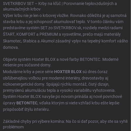
SVETKRBOV SET – Krby na kľúč | Porovnanie teplovzdušných a
akumulačných krbov
Výber krbu nie je len o krbovej vložke. Rovnako dôležitá je aj samotná
stavba krbu a jej schopnosť akumulovať teplo. V tomto článku vám
predstavíme systém SET zo SVETKRBOV.sk, rozdiely medzi radami
ŠTART
,
KOMFORT
a
PREMIUM
a vysvetlíme, prečo majú materiály
Skamotec
,
Stabica
a
Akumol
zásadný vplyv na tepelný komfort vášho
domova.
Objavte systém Hoxter BLOX a nové farby BETONTEC. Moderné
riešenie pre súčasné domy.
Modulárne krby a pece série
HOXTER BLOX
sú dnes čoraz
obľúbenejšou voľbou pre moderné interiéry, drevostavby aj
nízkoenergetické domy. Spájajú rýchlu montáž, čistý dizajn,
premyslenú akumuláciu tepla a vysokú variabilitu vyhotovenia.
Systém Hoxter BLOX navyše po novom prináša aj nové povrchové
úpravy
BETONTEC
, vďaka ktorým si viete vzhľad krbu ešte lepšie
prispôsobiť štýlu interiéru.
Základné chyby pri výbere komína: Na čo si dať pozor, aby ste sa vyhli
problémom