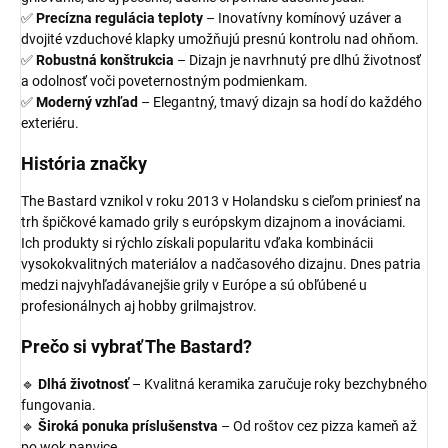
✅
Precízna regulácia teploty
– Inovatívny komínový uzáver a
dvojité vzduchové klapky umožňujú presnú kontrolu nad ohňom.
✅
Robustná konštrukcia
– Dizajn je navrhnutý pre dlhú životnosť
a odolnosť voči poveternostným podmienkam.
✅
Moderný vzhľad
– Elegantný, tmavý dizajn sa hodí do každého
exteriéru.
História značky
The Bastard vznikol v roku 2013 v Holandsku s cieľom priniesť na
trh špičkové kamado grily s európskym dizajnom a inováciami.
Ich produkty si rýchlo získali popularitu vďaka kombinácii
vysokokvalitných materiálov a nadčasového dizajnu. Dnes patria
medzi najvyhľadávanejšie grily v Európe a sú obľúbené u
profesionálnych aj hobby grilmajstrov.
Prečo si vybrať The Bastard?
🔹
Dlhá životnosť
– Kvalitná keramika zaručuje roky bezchybného
fungovania.
🔹
Široká ponuka príslušenstva
– Od roštov cez pizza kameň až
po wok panvice.