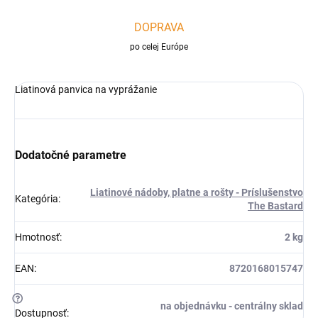
DOPRAVA
po celej Európe
Liatinová panvica na vyprážanie
Dodatočné parametre
Liatinové nádoby, platne a rošty - Príslušenstvo
Kategória
:
The Bastard
Hmotnosť
:
2 kg
EAN
:
8720168015747
?
na objednávku - centrálny sklad
Dostupnosť
: