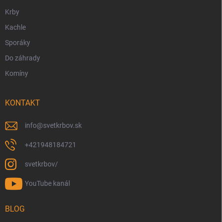
e
Krby
Kachle
Sporáky
Do záhrady
Komíny
KONTAKT
info
@
svetkrbov.sk
+421948184721
svetkrbov/
YouTube kanál
BLOG