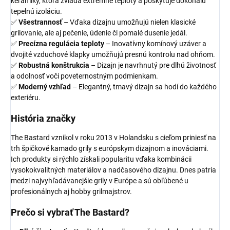
keramiky, ktorá zvláda extrémne teploty a poskytuje dokonalú
tepelnú izoláciu.
✅
Všestrannosť
– Vďaka dizajnu umožňujú nielen klasické
grilovanie, ale aj pečenie, údenie či pomalé dusenie jedál.
✅
Precízna regulácia teploty
– Inovatívny komínový uzáver a
dvojité vzduchové klapky umožňujú presnú kontrolu nad ohňom.
✅
Robustná konštrukcia
– Dizajn je navrhnutý pre dlhú životnosť
a odolnosť voči poveternostným podmienkam.
✅
Moderný vzhľad
– Elegantný, tmavý dizajn sa hodí do každého
exteriéru.
História značky
The Bastard vznikol v roku 2013 v Holandsku s cieľom priniesť na
trh špičkové kamado grily s európskym dizajnom a inováciami.
Ich produkty si rýchlo získali popularitu vďaka kombinácii
vysokokvalitných materiálov a nadčasového dizajnu. Dnes patria
medzi najvyhľadávanejšie grily v Európe a sú obľúbené u
profesionálnych aj hobby grilmajstrov.
Prečo si vybrať The Bastard?