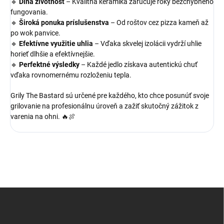
🔹
Dlhá životnosť
– Kvalitná keramika zaručuje roky bezchybného
fungovania.
🔹
Široká ponuka príslušenstva
– Od roštov cez pizza kameň až
po wok panvice.
🔹
Efektívne využitie uhlia
– Vďaka skvelej izolácii vydrží uhlie
horieť dlhšie a efektívnejšie.
🔹
Perfektné výsledky
– Každé jedlo získava autentickú chuť
vďaka rovnomernému rozloženiu tepla.
Grily The Bastard sú určené pre každého, kto chce posunúť svoje
grilovanie na profesionálnu úroveň a zažiť skutočný zážitok z
varenia na ohni. 🔥🍖
Z
á
p