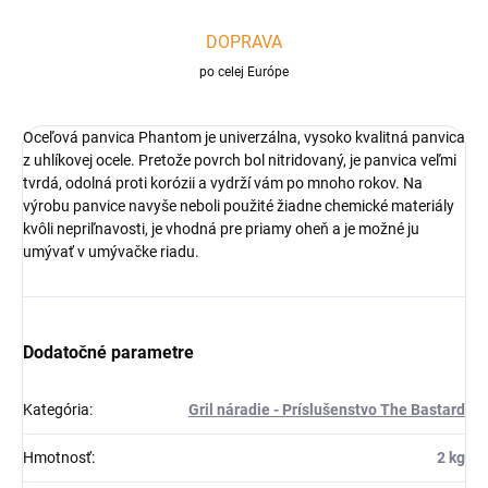
DOPRAVA
po celej Európe
Oceľová panvica Phantom je univerzálna, vysoko kvalitná panvica
z uhlíkovej ocele. Pretože povrch bol nitridovaný, je panvica veľmi
tvrdá, odolná proti korózii a vydrží vám po mnoho rokov. Na
výrobu panvice navyše neboli použité žiadne chemické materiály
kvôli nepriľnavosti, je vhodná pre priamy oheň a je možné ju
umývať v umývačke riadu.
Dodatočné parametre
Kategória
:
Gril náradie - Príslušenstvo The Bastard
Hmotnosť
:
2 kg