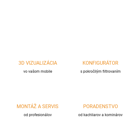
Univerzálna oceľová panvica z čiernej ocele
DETAILNÉ INFORMÁCIE
OPÝTAŤ SA
STRÁŽIŤ
3D VIZUALIZÁCIA
KONFIGURÁTOR
vo vašom mobile
s pokročilým filtrovaním
MONTÁŽ A SERVIS
PORADENSTVO
od profesionálov
od kachliarov a kominárov