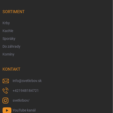
ä
t
i
SORTIMENT
e
Krby
Kachle
Sporáky
Do záhrady
Komíny
KONTAKT
info
@
svetkrbov.sk
+421948184721
svetkrbov/
YouTube kanál