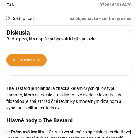
EAN
:
8720168016478
?
Dostupnosť
:
na objednávku - centrálny sklad
Diskusia
Buďte prvý, kto napíše príspevok k tejto položke.
Pridať komentár
The Bastard je holandská značka keramických grilov typu
kamado, ktorá sa rýchlo stala ikonou vo svete grilovania. Ich
filozofiou je spájať tradičné techniky s moderným dizajnom a
vysokou kvalitou materiálov.
Hlavné body o The Bastard
✅
Prémiová kvalita
– Grily sú vyrobené zo špeciálnej kordieritovej