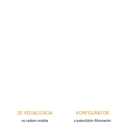
cena:
−
+
Pridať do košíka
Nadstavec pečenia pizze alebo ražnenie. Keď pečiete pizzu s
týmto nástavcom, neotvárate celé veko, ale len predné dvierka,
takže vám neuniká teplo. Pre modely Medium a Medium VX.
Súčasťou je nástavec, robustný pizza kameň, ražeň s násuvnými
hrotmi a motor na 230V
DETAILNÉ INFORMÁCIE
OPÝTAŤ SA
STRÁŽIŤ
3D VIZUALIZÁCIA
KONFIGURÁTOR
vo vašom mobile
s pokročilým filtrovaním