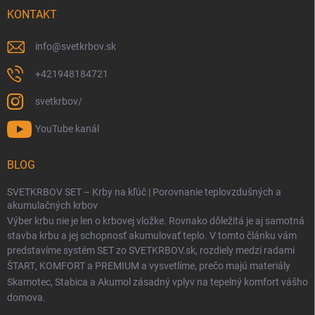
KONTAKT
info
@
svetkrbov.sk
+421948184721
svetkrbov/
YouTube kanál
BLOG
SVETKRBOV SET – Krby na kľúč | Porovnanie teplovzdušných a
akumulačných krbov
Výber krbu nie je len o krbovej vložke. Rovnako dôležitá je aj samotná
stavba krbu a jej schopnosť akumulovať teplo. V tomto článku vám
predstavíme systém SET zo SVETKRBOV.sk, rozdiely medzi radami
ŠTART
,
KOMFORT
a
PREMIUM
a vysvetlíme, prečo majú materiály
Skamotec
,
Stabica
a
Akumol
zásadný vplyv na tepelný komfort vášho
domova.