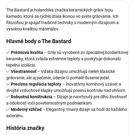
The Bastard je holandská značka keramických grilov typu
kamado, ktorá sa rýchlo stala ikonou vo svete grilovania. Ich
filozofiou je spájať tradičné techniky s moderným dizajnom a
vysokou kvalitou materiálov.
Hlavné body o The Bastard
✅
Prémiová kvalita
– Grily sú vyrobené zo špeciálnej kordieritovej
keramiky, ktorá zvláda extrémne teploty a poskytuje dokonalú
tepelnú izoláciu.
✅
Všestrannosť
– Vďaka dizajnu umožňujú nielen klasické
grilovanie, ale aj pečenie, údenie či pomalé dusenie jedál.
✅
Precízna regulácia teploty
– Inovatívny komínový uzáver a
dvojité vzduchové klapky umožňujú presnú kontrolu nad ohňom.
✅
Robustná konštrukcia
– Dizajn je navrhnutý pre dlhú životnosť
a odolnosť voči poveternostným podmienkam.
✅
Moderný vzhľad
– Elegantný, tmavý dizajn sa hodí do každého
exteriéru.
História značky