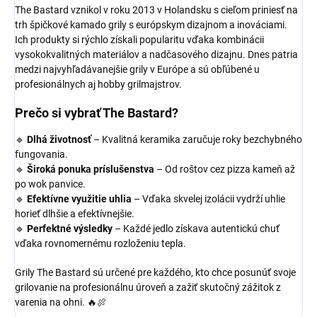
The Bastard vznikol v roku 2013 v Holandsku s cieľom priniesť na
trh špičkové kamado grily s európskym dizajnom a inováciami.
Ich produkty si rýchlo získali popularitu vďaka kombinácii
vysokokvalitných materiálov a nadčasového dizajnu. Dnes patria
medzi najvyhľadávanejšie grily v Európe a sú obľúbené u
profesionálnych aj hobby grilmajstrov.
Prečo si vybrať The Bastard?
🔹
Dlhá životnosť
– Kvalitná keramika zaručuje roky bezchybného
fungovania.
🔹
Široká ponuka príslušenstva
– Od roštov cez pizza kameň až
po wok panvice.
🔹
Efektívne využitie uhlia
– Vďaka skvelej izolácii vydrží uhlie
horieť dlhšie a efektívnejšie.
🔹
Perfektné výsledky
– Každé jedlo získava autentickú chuť
vďaka rovnomernému rozloženiu tepla.
Grily The Bastard sú určené pre každého, kto chce posunúť svoje
grilovanie na profesionálnu úroveň a zažiť skutočný zážitok z
varenia na ohni. 🔥🍖