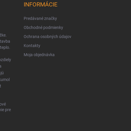
INFORMÁCIE
Predávané značky
Obchodné podmienky
žke.
Ochrana osobných údajov
stavba
Kontakty
teplo.
Moja objednávka
zdiely
a
ajú
kumol
t
ové
ie pre