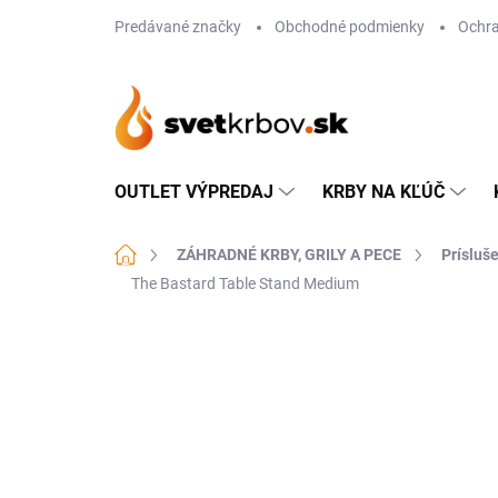
Prejsť
Predávané značky
Obchodné podmienky
Ochra
na
obsah
OUTLET VÝPREDAJ
KRBY NA KĽÚČ
Domov
ZÁHRADNÉ KRBY, GRILY A PECE
Prísluše
The Bastard Table Stand Medium
Neohodnotené
Podrobnosti hodn