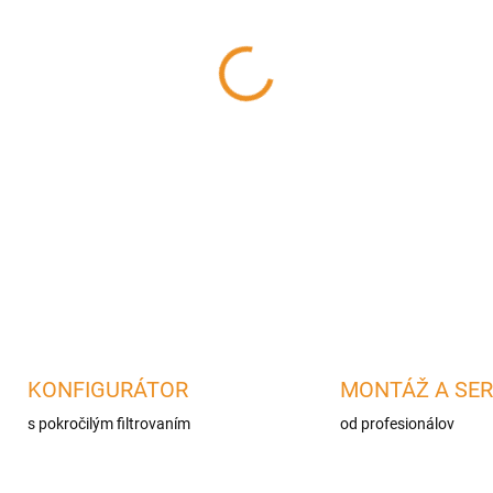
cena:
−
+
Čierny kovový stojan, ktorý 
chcete zabudovať do stola.
DETAILNÉ INFORMÁCIE
OPÝTAŤ SA
STRÁŽIŤ
KONFIGURÁTOR
MONTÁŽ A SER
s pokročilým filtrovaním
od profesionálov