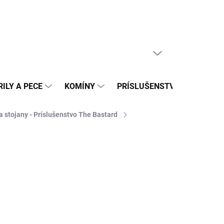
PRÁZDNY KOŠÍK
NÁKUPNÝ
KOŠÍK
ILY A PECE
KOMÍNY
PRÍSLUŠENSTVO
REAL
a stojany - Príslušenstvo The Bastard