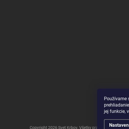
Používame s
prehliadanie
jej funkcie,
Nastaven
Copyright 2026
Svet Krbov
. Všetky práva vyhradené.