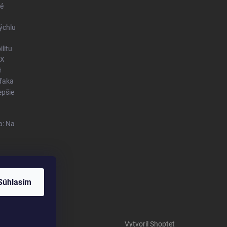
né
ýchlu
litu
OX
é
vďaka
epšie
a: Na
Súhlasím
Vytvoril Shoptet