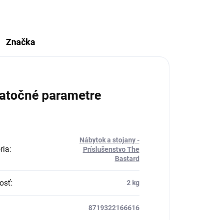
Značka
atočné parametre
Nábytok a stojany -
ria
:
Príslušenstvo The
Bastard
osť
:
2 kg
8719322166616