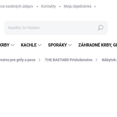
na osobných údajov
Kontakty
Moja objednávka
Hľadať
KRBY
KACHLE
SPORÁKY
ZÁHRADNÉ KRBY, GR
nstvo pre grily a pece
THE BASTARD Príslušenstvo
Nábytok 
otenia
ZNAČKA:
THE BASTARD
61,44 €
49,95 € bez DPH
Jednotková
NA OBJEDNÁVKU