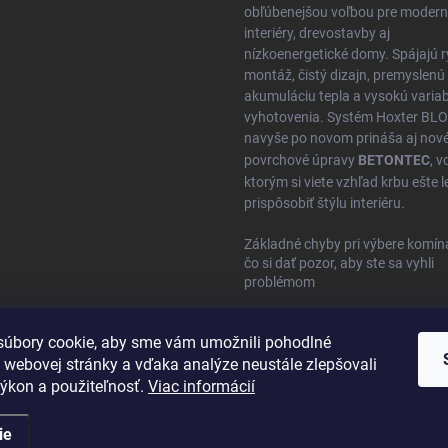
obľúbenejšou voľbou pre moder
interiéry, drevostavby aj
nízkoenergetické domy. Spájajú r
montáž, čistý dizajn, premyslenú
akumuláciu tepla a vysokú variabi
vyhotovenia. Systém Hoxter BL
navyše po novom prináša aj nov
povrchové úpravy
BETONTEC
, 
ktorým si viete vzhľad krbu ešte l
prispôsobiť štýlu interiéru.
Základné chyby pri výbere komín
čo si dať pozor, aby ste sa vyhli
problémom
úbory cookie, aby sme vám umožnili pohodlné
 webovej stránky a vďaka analýze neustále zlepšovali
 výkon a použiteľnosť.
Viac informácií
ie