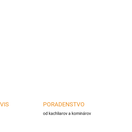
Pridať do košíka
je možné umiestniť pod vášho Bastarda, keď ho
VIS
PORADENSTVO
od kachliarov a kominárov