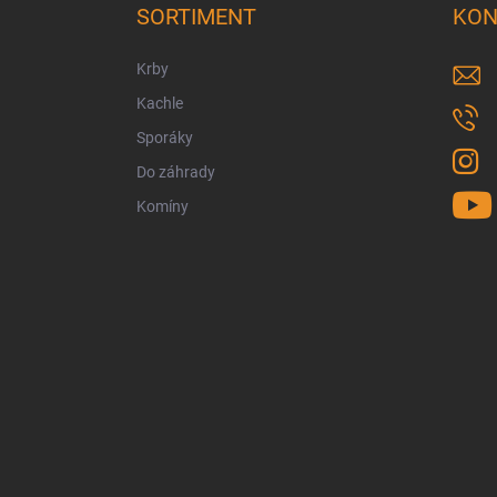
ä
SORTIMENT
KON
t
i
Krby
e
Kachle
Sporáky
Do záhrady
Komíny