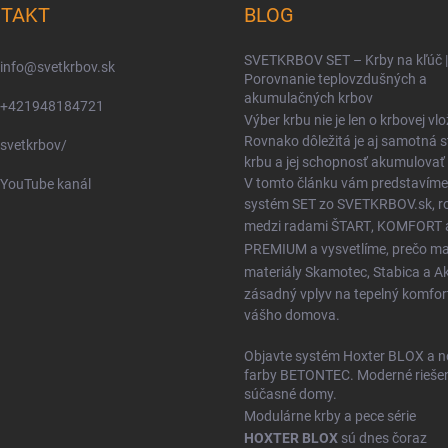
TAKT
BLOG
SVETKRBOV SET – Krby na kľúč |
info
@
svetkrbov.sk
Porovnanie teplovzdušných a
akumulačných krbov
+421948184721
Výber krbu nie je len o krbovej vlo
Rovnako dôležitá je aj samotná 
svetkrbov/
krbu a jej schopnosť akumulovať 
V tomto článku vám predstavíme
YouTube kanál
systém SET zo SVETKRBOV.sk, ro
medzi radami
ŠTART
,
KOMFORT
PREMIUM
a vysvetlíme, prečo m
materiály
Skamotec
,
Stabica
a
A
zásadný vplyv na tepelný komfor
vášho domova.
Objavte systém Hoxter BLOX a n
farby BETONTEC. Moderné riešen
súčasné domy.
Modulárne krby a pece série
HOXTER BLOX
sú dnes čoraz