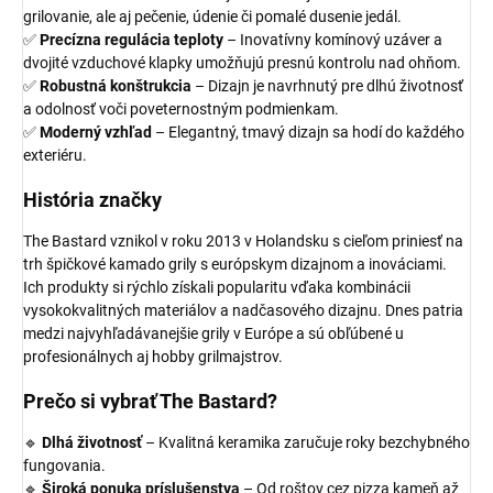
grilovanie, ale aj pečenie, údenie či pomalé dusenie jedál.
✅
Precízna regulácia teploty
– Inovatívny komínový uzáver a
dvojité vzduchové klapky umožňujú presnú kontrolu nad ohňom.
✅
Robustná konštrukcia
– Dizajn je navrhnutý pre dlhú životnosť
a odolnosť voči poveternostným podmienkam.
✅
Moderný vzhľad
– Elegantný, tmavý dizajn sa hodí do každého
exteriéru.
História značky
The Bastard vznikol v roku 2013 v Holandsku s cieľom priniesť na
trh špičkové kamado grily s európskym dizajnom a inováciami.
Ich produkty si rýchlo získali popularitu vďaka kombinácii
vysokokvalitných materiálov a nadčasového dizajnu. Dnes patria
medzi najvyhľadávanejšie grily v Európe a sú obľúbené u
profesionálnych aj hobby grilmajstrov.
Prečo si vybrať The Bastard?
🔹
Dlhá životnosť
– Kvalitná keramika zaručuje roky bezchybného
fungovania.
🔹
Široká ponuka príslušenstva
– Od roštov cez pizza kameň až