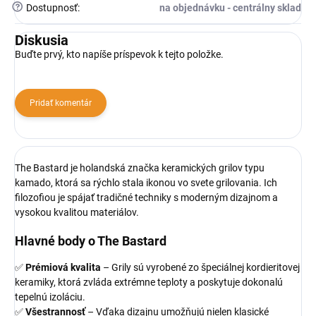
?
Dostupnosť
:
na objednávku - centrálny sklad
Diskusia
Buďte prvý, kto napíše príspevok k tejto položke.
Pridať komentár
The Bastard je holandská značka keramických grilov typu
kamado, ktorá sa rýchlo stala ikonou vo svete grilovania. Ich
filozofiou je spájať tradičné techniky s moderným dizajnom a
vysokou kvalitou materiálov.
Hlavné body o The Bastard
✅
Prémiová kvalita
– Grily sú vyrobené zo špeciálnej kordieritovej
keramiky, ktorá zvláda extrémne teploty a poskytuje dokonalú
tepelnú izoláciu.
✅
Všestrannosť
– Vďaka dizajnu umožňujú nielen klasické