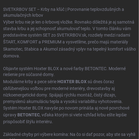
SVETKRBOV SET – Krby na kľúč | Porovnanie teplovzdušných a
akumulačných krbov
Výber krbu nie je len o krbovej vložke. Rovnako dôležitá je aj samotná
stavba krbu a jej schopnosť akumulovať teplo. V tomto článku vám
predstavíme systém SET zo SVETKRBOV.sk, rozdiely medzi radami
ŠTART
,
KOMFORT
a
PREMIUM
a vysvetlíme, prečo majú materiály
Skamotec
,
Stabica
a
Akumol
zásadný vplyv na tepelný komfort vášho
domova.
Objavte systém Hoxter BLOX a nové farby BETONTEC. Moderné
riešenie pre súčasné domy.
Modulárne krby a pece série
HOXTER BLOX
sú dnes čoraz
obľúbenejšou voľbou pre moderné interiéry, drevostavby aj
nízkoenergetické domy. Spájajú rýchlu montáž, čistý dizajn,
premyslenú akumuláciu tepla a vysokú variabilitu vyhotovenia.
Systém Hoxter BLOX navyše po novom prináša aj nové povrchové
úpravy
BETONTEC
, vďaka ktorým si viete vzhľad krbu ešte lepšie
prispôsobiť štýlu interiéru.
Základné chyby pri výbere komína: Na čo si dať pozor, aby ste sa vyhli