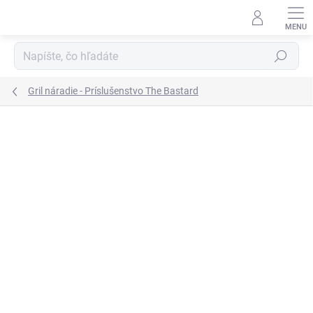
Prejsť
na
obsah
Hľadať
Gril náradie - Príslušenstvo The Bastard
Neohodnotené
Podrobnosti hodnotenia
ZNAČKA:
THE BASTARD