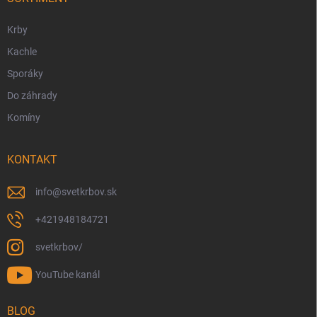
e
Krby
Kachle
Sporáky
Do záhrady
Komíny
KONTAKT
info
@
svetkrbov.sk
+421948184721
svetkrbov/
YouTube kanál
BLOG