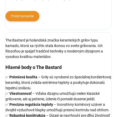
Pridať komentár
The Bastard je holandská značka keramických grilov typu
kamado, ktorá sa rýchlo stala ikonou vo svete grilovania. Ich
filozofiou je spájať tradičné techniky s moderným dizajnom a
vysokou kvalitou materiálov.
Hlavné body o The Bastard
✅
Prémiová kvalita
– Grily sú vyrobené zo špeciálnej kordieritovej
keramiky, ktorá zvláda extrémne teploty a poskytuje dokonalú
tepelnú izoláciu.
✅
Všestrannosť
– Vďaka dizajnu umožňujú nielen klasické
grilovanie, ale aj pečenie, údenie či pomalé dusenie jedál.
✅
Precízna regulácia teploty
– Inovatívny komínový uzáver a
dvojité vzduchové klapky umožňujú presnú kontrolu nad ohňom.
✅
Robustná konštrukcia
– Dizajn je navrhnutý pre dlhú životnosť