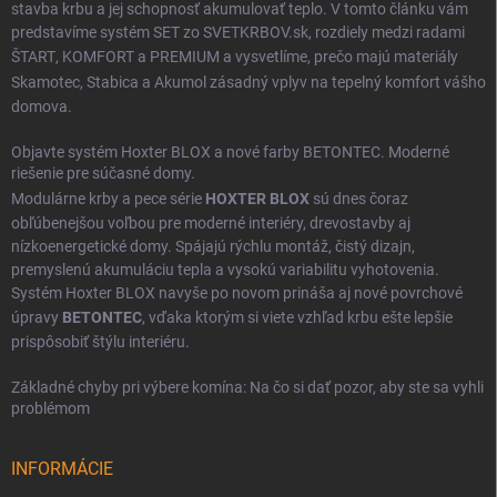
stavba krbu a jej schopnosť akumulovať teplo. V tomto článku vám
predstavíme systém SET zo SVETKRBOV.sk, rozdiely medzi radami
ŠTART
,
KOMFORT
a
PREMIUM
a vysvetlíme, prečo majú materiály
Skamotec
,
Stabica
a
Akumol
zásadný vplyv na tepelný komfort vášho
domova.
Objavte systém Hoxter BLOX a nové farby BETONTEC. Moderné
riešenie pre súčasné domy.
Modulárne krby a pece série
HOXTER BLOX
sú dnes čoraz
obľúbenejšou voľbou pre moderné interiéry, drevostavby aj
nízkoenergetické domy. Spájajú rýchlu montáž, čistý dizajn,
premyslenú akumuláciu tepla a vysokú variabilitu vyhotovenia.
Systém Hoxter BLOX navyše po novom prináša aj nové povrchové
úpravy
BETONTEC
, vďaka ktorým si viete vzhľad krbu ešte lepšie
prispôsobiť štýlu interiéru.
Základné chyby pri výbere komína: Na čo si dať pozor, aby ste sa vyhli
problémom
INFORMÁCIE