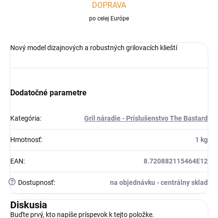
DOPRAVA
po celej Európe
Nový model dizajnových a robustných grilovacích klieští
Dodatočné parametre
Kategória
:
Gril náradie - Príslušenstvo The Bastard
Hmotnosť
:
1 kg
EAN
:
8.720882115464E12
?
Dostupnosť
:
na objednávku - centrálny sklad
Diskusia
Buďte prvý, kto napíše príspevok k tejto položke.