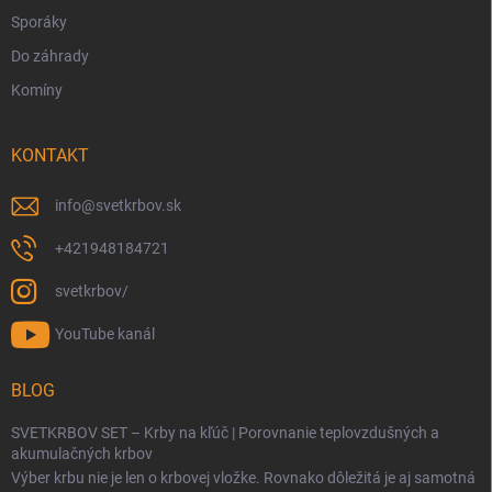
Sporáky
Do záhrady
Komíny
KONTAKT
info
@
svetkrbov.sk
+421948184721
svetkrbov/
YouTube kanál
BLOG
SVETKRBOV SET – Krby na kľúč | Porovnanie teplovzdušných a
akumulačných krbov
Výber krbu nie je len o krbovej vložke. Rovnako dôležitá je aj samotná