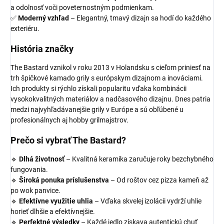
a odolnosť voči poveternostným podmienkam.
✅
Moderný vzhľad
– Elegantný, tmavý dizajn sa hodí do každého
exteriéru.
História značky
The Bastard vznikol v roku 2013 v Holandsku s cieľom priniesť na
trh špičkové kamado grily s európskym dizajnom a inováciami.
Ich produkty si rýchlo získali popularitu vďaka kombinácii
vysokokvalitných materiálov a nadčasového dizajnu. Dnes patria
medzi najvyhľadávanejšie grily v Európe a sú obľúbené u
profesionálnych aj hobby grilmajstrov.
Prečo si vybrať The Bastard?
🔹
Dlhá životnosť
– Kvalitná keramika zaručuje roky bezchybného
fungovania.
🔹
Široká ponuka príslušenstva
– Od roštov cez pizza kameň až
po wok panvice.
🔹
Efektívne využitie uhlia
– Vďaka skvelej izolácii vydrží uhlie
horieť dlhšie a efektívnejšie.
🔹
Perfektné výsledky
– Každé jedlo získava autentickú chuť