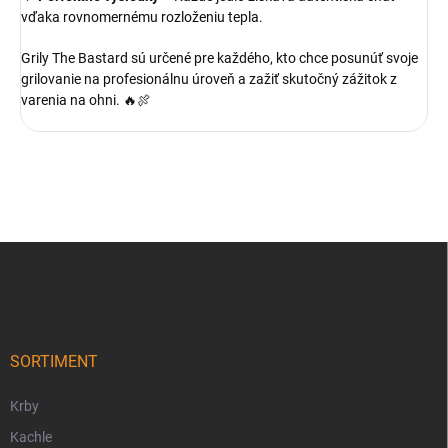
vďaka rovnomernému rozloženiu tepla.
Grily The Bastard sú určené pre každého, kto chce posunúť svoje
grilovanie na profesionálnu úroveň a zažiť skutočný zážitok z
varenia na ohni. 🔥🍖
Z
á
p
ä
t
i
SORTIMENT
e
Krby
Kachle