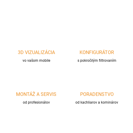
DETAILNÉ INFORMÁCIE
OPÝTAŤ SA
STRÁŽIŤ
3D VIZUALIZÁCIA
KONFIGURÁTOR
vo vašom mobile
s pokročilým filtrovaním
MONTÁŽ A SERVIS
PORADENSTVO
od profesionálov
od kachliarov a kominárov