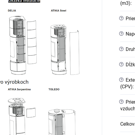
(m3)
:
?
Prie
?
Napo
?
Druh
?
Dĺžk
?
Exte
(CPV)
:
?
Prie
vzduc
Celkov