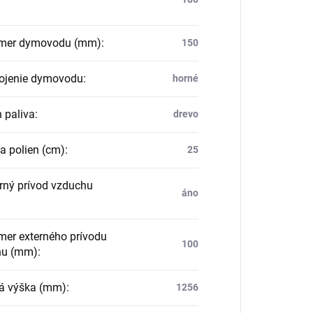
mer dymovodu (mm)
:
150
jenie dymovodu
:
horné
 paliva
:
drevo
a polien (cm)
:
25
rný prívod vzduchu
áno
mer externého prívodu
100
hu (mm)
:
á výška (mm)
:
1256