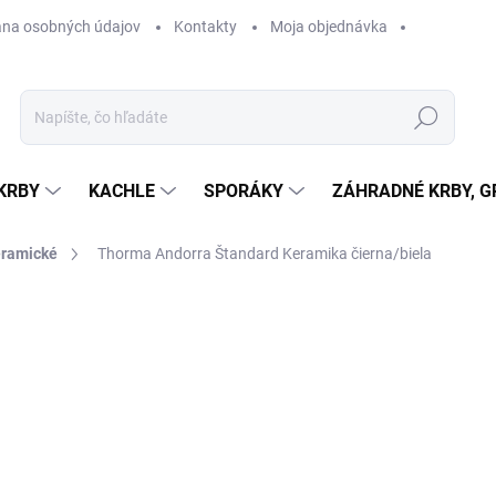
na osobných údajov
Kontakty
Moja objednávka
Hľadať
KRBY
KACHLE
SPORÁKY
ZÁHRADNÉ KRBY, GR
ramické
Thorma Andorra Štandard Keramika
čierna/biela
otenia
ZNAČKA:
THORMA
2 833,92 €
2 2
ZADARMO
1 811,20 €
bez DPH
Jednotková
NA DOTAZ
cena: