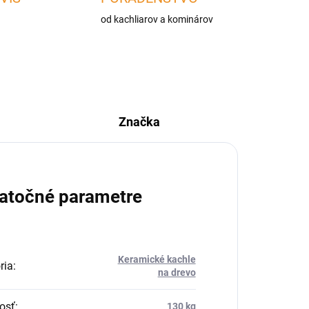
od kachliarov a kominárov
Značka
atočné parametre
Keramické kachle
ria
:
na drevo
osť
:
130 kg