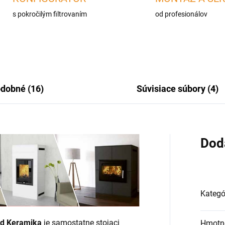
s pokročilým filtrovaním
od profesionálov
dobné (16)
Súvisiace súbory (4)
Dod
Kategó
rd Keramika
je samostatne stojaci
Hmotn