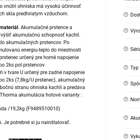
o vnútri ohniska má vysokú účinnosť
ach skla predhriatym vzduchom.
?
Dost
materiál
. Akumulačné prstence a
?
Výr
ýšiť akumulačnú schopnosť kachlí.
á do akumulačných prstencov. Po
?
Séri
ulovanú energiu-teplo do miestnosti
rstenec určený pre horné napojenie
o 2ks pol prstencov
?
Typ 
 v tvare U určený pre zadné napojenie
o 2ks (7,8kg/U prstenec), akumulačný
?
Spôs
 bočnú stranu ohniska kachlí a predáva
. Thorma akumulácia hotové varianty :
?
Nomi
ada /19,2kg (F9489510010)
?
Akum
 Je potrebné si ju nainštalovať.
?
Vyku