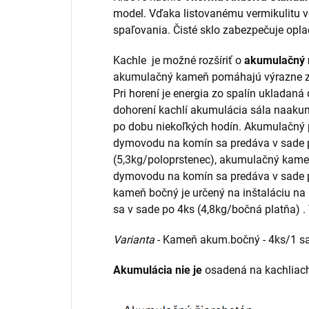
model. Vďaka listovanému vermikulitu v
spaľovania. Čisté sklo zabezpečuje opl
Kachle je možné rozšíriť o
akumulačný 
akumulačný kameň pomáhajú výrazne zv
Pri horení je energia zo spalín ukladan
dohorení kachlí akumulácia sála naakum
po dobu niekoľkých hodín. Akumulačný p
dymovodu na komín sa predáva v sade p
(5,3kg/poloprstenec), akumulačný kameň
dymovodu na komín sa predáva v sade p
kameň bočný je určený na inštaláciu na
sa v sade po 4ks (4,8kg/bočná platňa) 
Varianta
- Kameň akum.bočný - 4ks/1 s
Akumulácia nie je
osadená na kachliach.