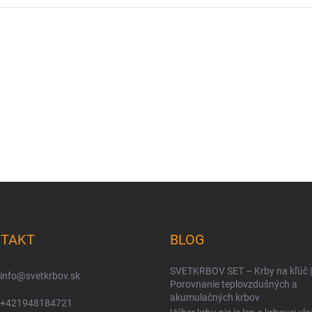
TAKT
BLOG
SVETKRBOV SET – Krby na kľúč |
info
@
svetkrbov.sk
Porovnanie teplovzdušných a
akumulačných krbov
+421948184721