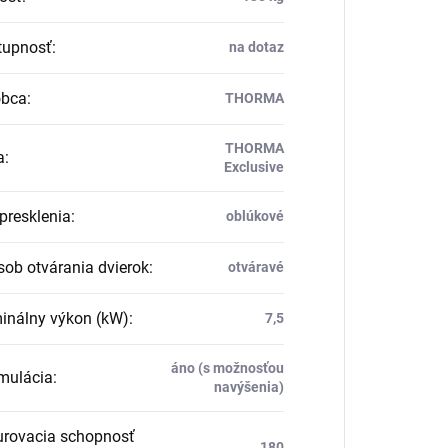
upnosť
:
na dotaz
obca
:
THORMA
THORMA
a
:
Exclusive
presklenia
:
oblúkové
ob otvárania dvierok
:
otváravé
nálny výkon (kW)
:
7,5
áno (s možnosťou
ulácia
:
navýšenia)
rovacia schopnosť
180