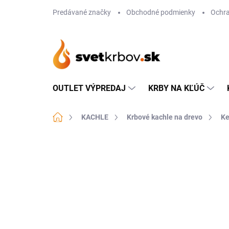
Prejsť
Predávané značky
Obchodné podmienky
Ochra
na
obsah
OUTLET VÝPREDAJ
KRBY NA KĽÚČ
Domov
KACHLE
Krbové kachle na drevo
Ke
Neohodnotené
Podrobnosti hodn