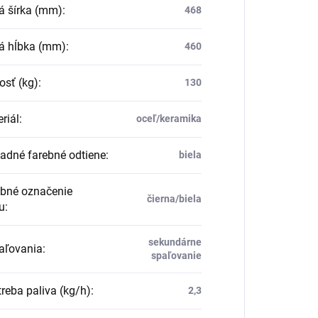
á šírka (mm)
:
468
á hĺbka (mm)
:
460
sť (kg)
:
130
riál
:
oceľ/keramika
adné farebné odtiene
:
biela
bné označenie
čierna/biela
u
:
sekundárne
aľovania
:
spaľovanie
reba paliva (kg/h)
:
2,3