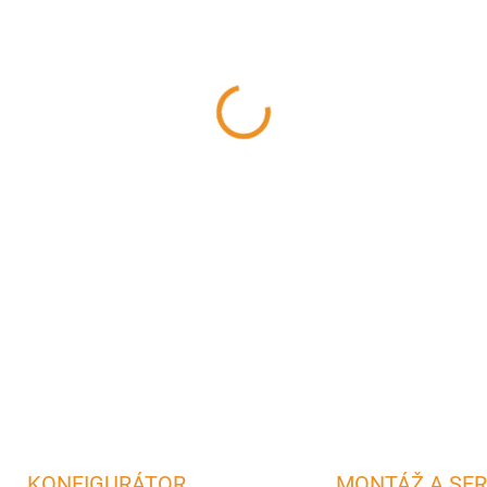
?
AKUMULÁCIA
−
+
DETAILNÉ INFORMÁCIE
OPÝTAŤ SA
STRÁŽIŤ
KONFIGURÁTOR
MONTÁŽ A SER