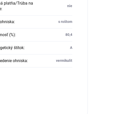
á platňa/Trúba na
nie
e
:
ohniska
:
s roštom
nosť (%)
:
80,4
getický štítok
:
A
edenie ohniska
:
vermikulit