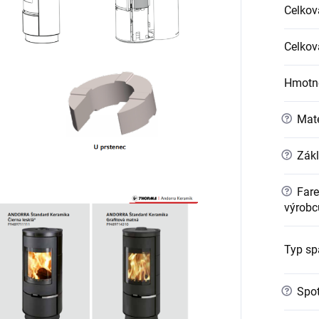
Celkov
Celkov
Hmotno
?
Mate
?
Zákl
?
Fare
výrobc
Typ sp
?
Spot