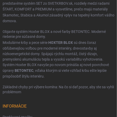
predstavíme systém SET zo SVETKRBOV.sk, rozdiely medzi radami
ŠTART
,
KOMFORT
a
PREMIUM
a vysvetlíme, prečo majú materiály
Skamotec
,
Stabica
a
Akumol
zásadný vplyv na tepelný komfort vášho
domova.
Objavte systém Hoxter BLOX a nové farby BETONTEC. Moderné
riešenie pre súčasné domy.
Modulárne krby a pece série
HOXTER BLOX
sú dnes čoraz
obľúbenejšou voľbou pre moderné interiéry, drevostavby aj
nízkoenergetické domy. Spájajú rýchlu montáž, čistý dizajn,
premyslenú akumuláciu tepla a vysokú variabilitu vyhotovenia.
Systém Hoxter BLOX navyše po novom prináša aj nové povrchové
úpravy
BETONTEC
, vďaka ktorým si viete vzhľad krbu ešte lepšie
prispôsobiť štýlu interiéru.
Základné chyby pri výbere komína: Na čo si dať pozor, aby ste sa vyhli
problémom
INFORMÁCIE