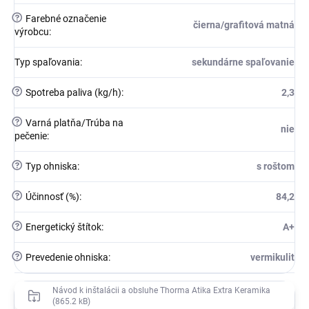
?
Farebné označenie
čierna/grafitová matná
výrobcu
:
Typ spaľovania
:
sekundárne spaľovanie
?
Spotreba paliva (kg/h)
:
2,3
?
Varná platňa/Trúba na
nie
pečenie
:
?
Typ ohniska
:
s roštom
?
Účinnosť (%)
:
84,2
?
Energetický štítok
:
A+
?
Prevedenie ohniska
:
vermikulit
Návod k inštalácii a obsluhe Thorma Atika Extra Keramika
(865.2 kB)