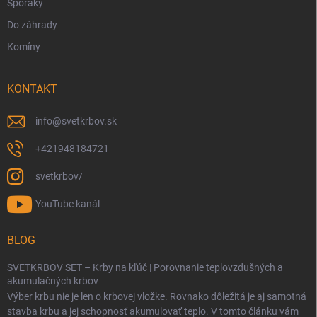
Sporáky
Do záhrady
Komíny
KONTAKT
info
@
svetkrbov.sk
+421948184721
svetkrbov/
YouTube kanál
BLOG
SVETKRBOV SET – Krby na kľúč | Porovnanie teplovzdušných a
akumulačných krbov
Výber krbu nie je len o krbovej vložke. Rovnako dôležitá je aj samotná
stavba krbu a jej schopnosť akumulovať teplo. V tomto článku vám