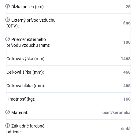
?
Dĺžka polien (cm)
:
25
?
Externý prívod vzduchu
áno
(CPV)
:
?
Priemer externého
100
prívodu vzduchu (mm)
:
Celková výška (mm)
:
1468
Celková šírka (mm)
:
468
Celková hĺbka (mm)
:
465
Hmotnosť (kg)
:
160
?
Materiál
:
oceľ/keramika
?
Základné farebné
šedá
odtiene
: