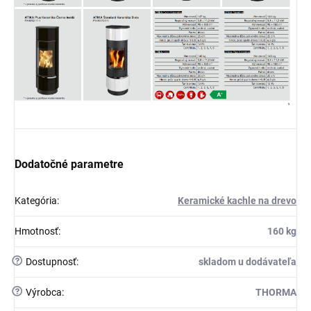
Dodatočné parametre
Kategória
:
Keramické kachle na drevo
Hmotnosť
:
160 kg
?
Dostupnosť
:
skladom u dodávateľa
?
Výrobca
:
THORMA