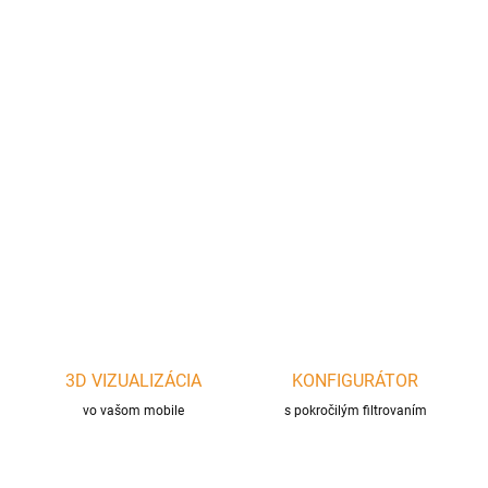
cena:
?
AKUMULÁCIA
−
+
Pridať do košíka
DETAILNÉ INFORMÁCIE
OPÝTAŤ SA
STRÁŽIŤ
3D VIZUALIZÁCIA
KONFIGURÁTOR
vo vašom mobile
s pokročilým filtrovaním