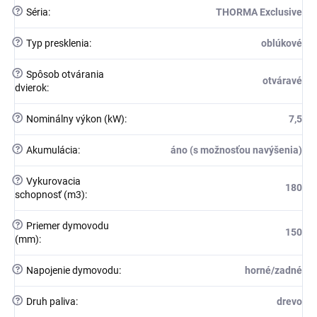
?
Séria
:
THORMA Exclusive
?
Typ presklenia
:
oblúkové
?
Spôsob otvárania
otváravé
dvierok
:
?
Nominálny výkon (kW)
:
7,5
?
Akumulácia
:
áno (s možnosťou navýšenia)
?
Vykurovacia
180
schopnosť (m3)
:
?
Priemer dymovodu
150
(mm)
:
?
Napojenie dymovodu
:
horné/zadné
?
Druh paliva
:
drevo