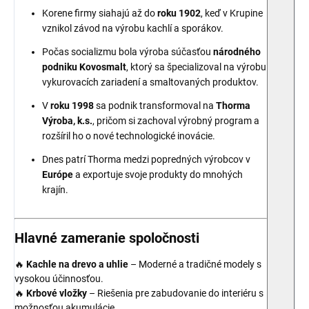
Korene firmy siahajú až do
roku 1902
, keď v Krupine
vznikol závod na výrobu kachlí a sporákov.
Počas socializmu bola výroba súčasťou
národného
podniku Kovosmalt
, ktorý sa špecializoval na výrobu
vykurovacích zariadení a smaltovaných produktov.
V
roku 1998
sa podnik transformoval na
Thorma
Výroba, k.s.
, pričom si zachoval výrobný program a
rozšíril ho o nové technologické inovácie.
Dnes patrí Thorma medzi popredných výrobcov v
Európe
a exportuje svoje produkty do mnohých
krajín.
Hlavné zameranie spoločnosti
🔥
Kachle na drevo a uhlie
– Moderné a tradičné modely s
vysokou účinnosťou.
🔥
Krbové vložky
– Riešenia pre zabudovanie do interiéru s
možnosťou akumulácie.