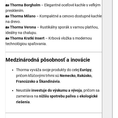
🏡
Thorma Borgholm
– Elegantné oceľové kachle s veľkým
presklením.
🏡
Thorma Milano
– Kompaktné a cenovo dostupné kachle
na drevo.
🏡
Thorma Verona
– Rustikálny sporák s varnou platňou,
ideálny na chalupu.
🏡
Thorma Kratki Insert
– Krbová vložka s modernou
technológiou spaľovania.
Medzinárodná pôsobnosť a inovácie
Thorma vyváža svoje produkty do celej
Európy
,
pričom kľúčovými trhmi sú
Nemecko, Rakúsko,
Francúzsko a Škandinávia
.
Neustále
investuje do výskumu a vývoja
, pričom sa
zameriava na
nižšiu spotrebu paliva
a
ekologické
riešenia
.