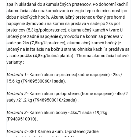
spalín ukladaná do akumulačných prstencov. Po dohorení kachlí
akumulácia sála naakumulovanú energiu-teplo do miestnosti po
dobu niekoľkých hodín. Akumulačný prstenec určený pre horné
napojenie dymovodu na komín sa predáva v sade po 2ks pol
prstencov (5,3kg/poloprstenec), akumulačný kameň v tvare U
určený pre zadné napojenie dymovodu na komín sa predáva v
sade po 2ks (7,8kg/U prstenec), akumulačný kameň bočný je
určený na inštaláciu na bočnú stranu ohniska kachlí a predáva sa
v sade po 4ks (4,8kg/bočná platňa) . Thorma akumulácia hotové
varianty :
Varianta 1
- Kameň akum.u-prstenec(zadné napojenie) - 2ks /
15,6 kg (F9489530060/1sada),
Varianta 2
- Kameň akum.poloprstenec(horné napojenie) - 4ks/2
sady /21,2 kg (F9489500010/2sada) ,
Varianta 3
- Kameň akum.bočný - 4ks/1 sada /19,2kg
(F9489510010) ,
Varianta 4
- SET Kameň akum. U-prstenec(zadné