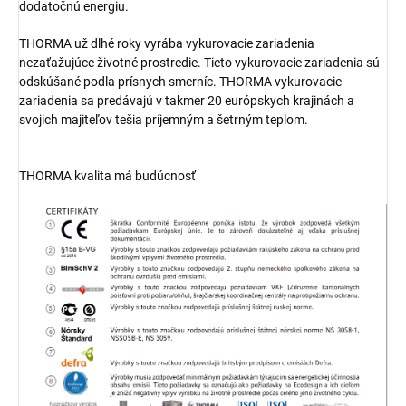
dodatočnú energiu.
THORMA už dlhé roky vyrába vykurovacie zariadenia
nezaťažujúce životné prostredie. Tieto vykurovacie zariadenia sú
odskúšané podla prísnych smerníc. THORMA vykurovacie
zariadenia sa predávajú v takmer 20 európskych krajinách a
svojich majiteľov tešia príjemným a šetrným teplom.
THORMA kvalita má budúcnosť