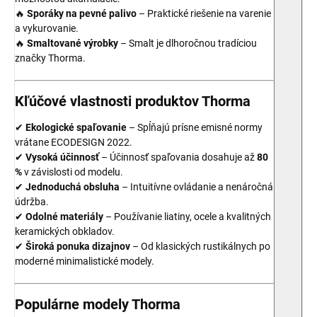
🔥
Sporáky na pevné palivo
– Praktické riešenie na varenie
a vykurovanie.
🔥
Smaltované výrobky
– Smalt je dlhoročnou tradíciou
značky Thorma.
Kľúčové vlastnosti produktov Thorma
✔
Ekologické spaľovanie
– Spĺňajú prísne emisné normy
vrátane ECODESIGN 2022.
✔
Vysoká účinnosť
– Účinnosť spaľovania dosahuje až
80
%
v závislosti od modelu.
✔
Jednoduchá obsluha
– Intuitívne ovládanie a nenáročná
údržba.
✔
Odolné materiály
– Používanie liatiny, ocele a kvalitných
keramických obkladov.
✔
Široká ponuka dizajnov
– Od klasických rustikálnych po
moderné minimalistické modely.
Populárne modely Thorma