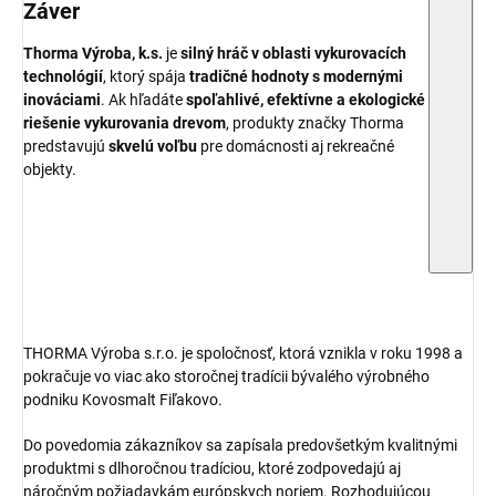
Záver
Thorma Výroba, k.s.
je
silný hráč v oblasti vykurovacích
technológií
, ktorý spája
tradičné hodnoty s modernými
inováciami
. Ak hľadáte
spoľahlivé, efektívne a ekologické
riešenie vykurovania drevom
, produkty značky Thorma
predstavujú
skvelú voľbu
pre domácnosti aj rekreačné
objekty.
THORMA Výroba s.r.o. je spoločnosť, ktorá vznikla v roku 1998 a
pokračuje vo viac ako storočnej tradícii bývalého výrobného
podniku Kovosmalt Fiľakovo.
Do povedomia zákazníkov sa zapísala predovšetkým kvalitnými
produktmi s dlhoročnou tradíciou, ktoré zodpovedajú aj
náročným požiadavkám európskych noriem. Rozhodujúcou