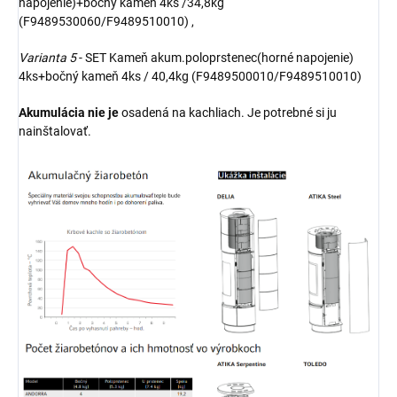
napojenie)+bočný kameň 4ks /34,8kg
(F9489530060/F9489510010) ,
Varianta 5
- SET Kameň akum.poloprstenec(horné napojenie)
4ks+bočný kameň 4ks / 40,4kg (F9489500010/F9489510010)
Akumulácia nie je
osadená na kachliach. Je potrebné si ju
nainštalovať.