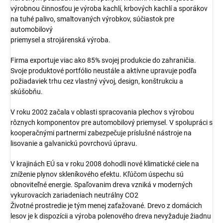
výrobnou činnosťou je výroba kachlí, krbových kachlí a sporákov
na tuhé palivo, smaltovaných výrobkov, súčiastok pre
automobilový
priemysel a strojárenská výroba.
Firma exportuje viac ako 85% svojej produkcie do zahraničia.
Svoje produktové portfólio neustále a aktívne upravuje podľa
požiadaviek trhu cez vlastný vývoj, design, konštrukciu a
skúšobňu.
V roku 2002 začala v oblasti spracovania plechov s výrobou
rôznych komponentov pre automobilový priemysel. V spolupráci s
kooperačnými partnermi zabezpečuje príslušné nástroje na
lisovanie a galvanickú povrchovú úpravu.
V krajinách EÚ sa v roku 2008 dohodli nové klimatické ciele na
zníženie plynov skleníkového efektu. Kľúčom úspechu sú
obnoviteľné energie. Spaľovanim dreva vzniká v moderných
vykurovacích zariadeniach neutrálny CO2
Životné prostredie je tým menej zaťažované. Drevo z domácich
lesov je k dispozícii a výroba polenového dreva nevyžaduje žiadnu