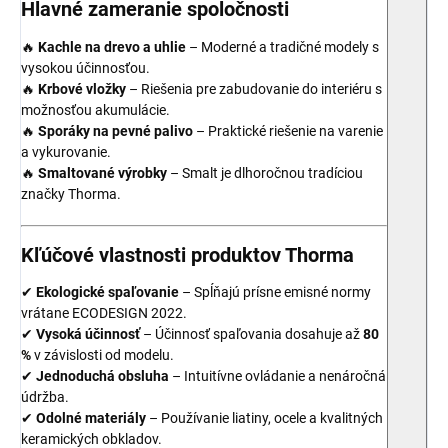
Hlavné zameranie spoločnosti
🔥
Kachle na drevo a uhlie
– Moderné a tradičné modely s
vysokou účinnosťou.
🔥
Krbové vložky
– Riešenia pre zabudovanie do interiéru s
možnosťou akumulácie.
🔥
Sporáky na pevné palivo
– Praktické riešenie na varenie
a vykurovanie.
🔥
Smaltované výrobky
– Smalt je dlhoročnou tradíciou
značky Thorma.
Kľúčové vlastnosti produktov Thorma
✔
Ekologické spaľovanie
– Spĺňajú prísne emisné normy
vrátane ECODESIGN 2022.
✔
Vysoká účinnosť
– Účinnosť spaľovania dosahuje až
80
%
v závislosti od modelu.
✔
Jednoduchá obsluha
– Intuitívne ovládanie a nenáročná
údržba.
✔
Odolné materiály
– Používanie liatiny, ocele a kvalitných
keramických obkladov.