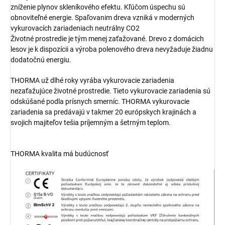
zníženie plynov skleníkového efektu. Kľúčom úspechu sú
obnoviteľné energie. Spaľovanim dreva vzniká v moderných
vykurovacích zariadeniach neutrálny CO2
Životné prostredie je tým menej zaťažované. Drevo z domácich
lesov je k dispozícii a výroba polenového dreva nevyžaduje žiadnu
dodatočnú energiu.
THORMA už dlhé roky vyrába vykurovacie zariadenia
nezaťažujúce životné prostredie. Tieto vykurovacie zariadenia sú
odskúšané podla prísnych smerníc. THORMA vykurovacie
zariadenia sa predávajú v takmer 20 európskych krajinách a
svojich majiteľov tešia príjemným a šetrným teplom.
THORMA kvalita má budúcnosť