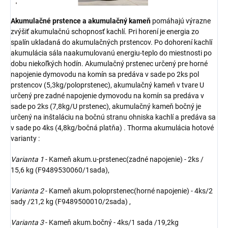
Akumulačné prstence a akumulačný kameň
pomáhajú výrazne
zvýšiť akumulačnú schopnosť kachlí. Pri horení je energia zo
spalín ukladaná do akumulačných prstencov. Po dohorení kachlí
akumulácia sála naakumulovanú energiu-teplo do miestnosti po
dobu niekoľkých hodín. Akumulačný prstenec určený pre horné
napojenie dymovodu na komín sa predáva v sade po 2ks pol
prstencov (5,3kg/poloprstenec), akumulačný kameň v tvare U
určený pre zadné napojenie dymovodu na komín sa predáva v
sade po 2ks (7,8kg/U prstenec), akumulačný kameň bočný je
určený na inštaláciu na bočnú stranu ohniska kachlí a predáva sa
v sade po 4ks (4,8kg/bočná platňa) . Thorma akumulácia hotové
varianty :
Varianta 1
- Kameň akum.u-prstenec(zadné napojenie) - 2ks /
15,6 kg (F9489530060/1sada),
Varianta 2
- Kameň akum.poloprstenec(horné napojenie) - 4ks/2
sady /21,2 kg (F9489500010/2sada) ,
Varianta 3
- Kameň akum.bočný - 4ks/1 sada /19,2kg