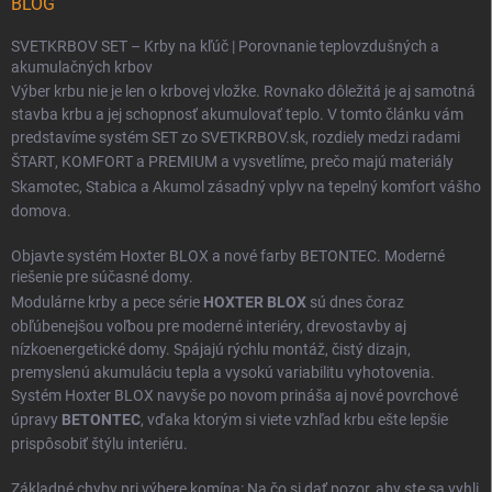
BLOG
SVETKRBOV SET – Krby na kľúč | Porovnanie teplovzdušných a
akumulačných krbov
Výber krbu nie je len o krbovej vložke. Rovnako dôležitá je aj samotná
stavba krbu a jej schopnosť akumulovať teplo. V tomto článku vám
predstavíme systém SET zo SVETKRBOV.sk, rozdiely medzi radami
ŠTART
,
KOMFORT
a
PREMIUM
a vysvetlíme, prečo majú materiály
Skamotec
,
Stabica
a
Akumol
zásadný vplyv na tepelný komfort vášho
domova.
Objavte systém Hoxter BLOX a nové farby BETONTEC. Moderné
riešenie pre súčasné domy.
Modulárne krby a pece série
HOXTER BLOX
sú dnes čoraz
obľúbenejšou voľbou pre moderné interiéry, drevostavby aj
nízkoenergetické domy. Spájajú rýchlu montáž, čistý dizajn,
premyslenú akumuláciu tepla a vysokú variabilitu vyhotovenia.
Systém Hoxter BLOX navyše po novom prináša aj nové povrchové
úpravy
BETONTEC
, vďaka ktorým si viete vzhľad krbu ešte lepšie
prispôsobiť štýlu interiéru.
Základné chyby pri výbere komína: Na čo si dať pozor, aby ste sa vyhli