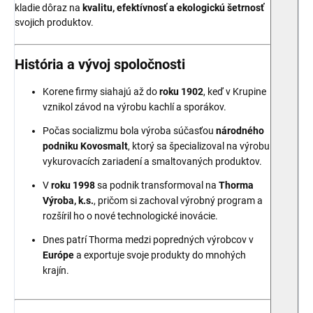
kladie dôraz na
kvalitu, efektívnosť a ekologickú šetrnosť
svojich produktov.
História a vývoj spoločnosti
Korene firmy siahajú až do
roku 1902
, keď v Krupine
vznikol závod na výrobu kachlí a sporákov.
Počas socializmu bola výroba súčasťou
národného
podniku Kovosmalt
, ktorý sa špecializoval na výrobu
vykurovacích zariadení a smaltovaných produktov.
V
roku 1998
sa podnik transformoval na
Thorma
Výroba, k.s.
, pričom si zachoval výrobný program a
rozšíril ho o nové technologické inovácie.
Dnes patrí Thorma medzi popredných výrobcov v
Európe
a exportuje svoje produkty do mnohých
krajín.