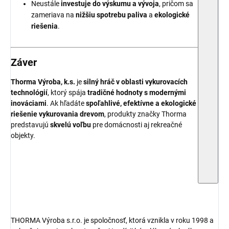
Neustále
investuje do výskumu a vývoja
, pričom sa
zameriava na
nižšiu spotrebu paliva
a
ekologické
riešenia
.
Záver
Thorma Výroba, k.s.
je
silný hráč v oblasti vykurovacích
technológií
, ktorý spája
tradičné hodnoty s modernými
inováciami
. Ak hľadáte
spoľahlivé, efektívne a ekologické
riešenie vykurovania drevom
, produkty značky Thorma
predstavujú
skvelú voľbu
pre domácnosti aj rekreačné
objekty.
THORMA Výroba s.r.o. je spoločnosť, ktorá vznikla v roku 1998 a