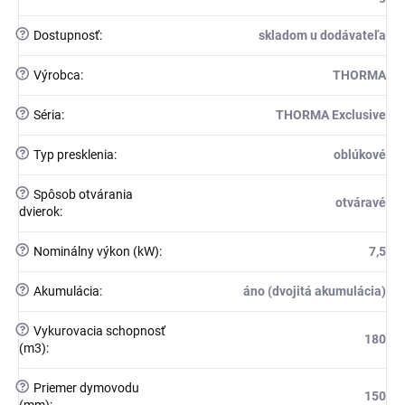
?
Dostupnosť
:
skladom u dodávateľa
?
Výrobca
:
THORMA
?
Séria
:
THORMA Exclusive
?
Typ presklenia
:
oblúkové
?
Spôsob otvárania
otváravé
dvierok
:
?
Nominálny výkon (kW)
:
7,5
?
Akumulácia
:
áno (dvojitá akumulácia)
?
Vykurovacia schopnosť
180
(m3)
:
?
Priemer dymovodu
150