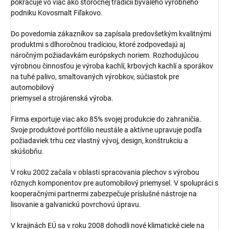
pokračuje vo viac ako storočnej tradícii bývalého výrobného
podniku Kovosmalt Fiľakovo.
Do povedomia zákazníkov sa zapísala predovšetkým kvalitnými
produktmi s dlhoročnou tradíciou, ktoré zodpovedajú aj
náročným požiadavkám európskych noriem. Rozhodujúcou
výrobnou činnosťou je výroba kachlí, krbových kachlí a sporákov
na tuhé palivo, smaltovaných výrobkov, súčiastok pre
automobilový
priemysel a strojárenská výroba.
Firma exportuje viac ako 85% svojej produkcie do zahraničia.
Svoje produktové portfólio neustále a aktívne upravuje podľa
požiadaviek trhu cez vlastný vývoj, design, konštrukciu a
skúšobňu.
V roku 2002 začala v oblasti spracovania plechov s výrobou
rôznych komponentov pre automobilový priemysel. V spolupráci s
kooperačnými partnermi zabezpečuje príslušné nástroje na
lisovanie a galvanickú povrchovú úpravu.
V krajinách EÚ sa v roku 2008 dohodli nové klimatické ciele na