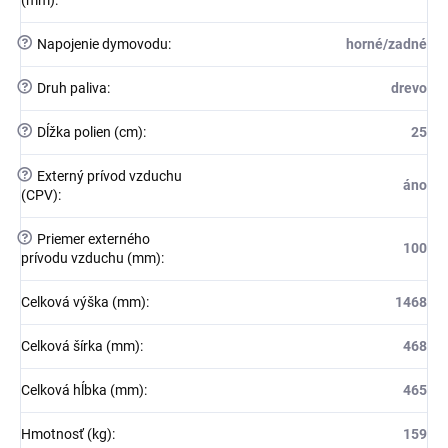
(mm)
:
?
Napojenie dymovodu
:
horné/zadné
?
Druh paliva
:
drevo
?
Dĺžka polien (cm)
:
25
?
Externý prívod vzduchu
áno
(CPV)
:
?
Priemer externého
100
prívodu vzduchu (mm)
:
Celková výška (mm)
:
1468
Celková šírka (mm)
:
468
Celková hĺbka (mm)
:
465
Hmotnosť (kg)
:
159