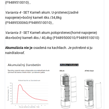
(F9489510010) ,
Varianta 4
- SET Kameň akum. U-prstenec(zadné
napojenie)+bočný kameň 4ks /34,8kg
(F9489530060/F9489510010) ,
Varianta 5
- SET Kameň akum.poloprstenec(horné napojenie)
4ks+bočný kameň 4ks / 40,4kg (F9489500010/F9489510010)
Akumulácia nie je
osadená na kachliach. Je potrebné si ju
nainštalovať.