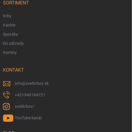
i
SORTIMENT
e
Krby
Kachle
Sporáky
Do záhrady
Komíny
KONTAKT
info
@
svetkrbov.sk
+421948184721
svetkrbov/
YouTube kanál