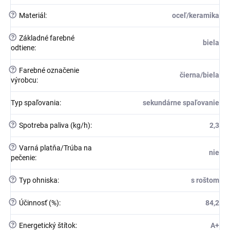
?
Materiál
:
oceľ/keramika
?
Základné farebné
biela
odtiene
:
?
Farebné označenie
čierna/biela
výrobcu
:
Typ spaľovania
:
sekundárne spaľovanie
?
Spotreba paliva (kg/h)
:
2,3
?
Varná platňa/Trúba na
nie
pečenie
:
?
Typ ohniska
:
s roštom
?
Účinnosť (%)
:
84,2
?
Energetický štítok
:
A+